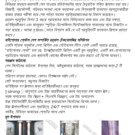
বিক্রিয়া মাধ্যমে জ্বালানী সেল পাওয়ার মডিউলগুলির সাথে বৈদ্যুতিক শক্তি উত্পাদন করা যায়।
বিজ্ঞানী, প্রকৌশলী, পরিবহন সংস্থা থেকে অধ্যাপক এবং বিশ্বব্যাপী যানবাহন প্রস্তুতকারীরা
হাজার হাজার পরীক্ষা করে শেষ পর্যন্ত যথাযথ প্রক্রিয়াজাতকরণের বিকাশ করেছেন।
রয়্যাল প্রযুক্তি বিগত 3 বছরে গ্রাহকদের সাথে নিবিড়ভাবে কাজ করে এবং উচ্চ দক্ষতা,
বাণিজ্যিকীকরণ এবং মানযুক্ত স্পুত্রিং ডিপোজিশন সিস্টেমগুলিকে সাফল্যের সাথে ডিজাইন ও
গড়া হয়েছে। আমরা দৃ firm়ভাবে বিশ্বাস করি যে এই প্রযুক্তিটি যানবাহন শিল্পকে ব্যাহত
করবে।
বাইপোলার প্লেটস লেপ সম্পর্কিত রয়্যাল টেকনোলজির সলিউশন
এফসি স্ট্যাক অনুঘটক লেপা ঝিল্লি এবং স্টেইনলেস স্টিল প্লেট একটি অ্যারে রয়েছে,
"বাইপোলার প্লেট" বলা হয়, ইলেক্ট্রোলাইট ঝিল্লি একটি মূল প্রযুক্তি, একটি কম যোগাযোগের
প্রতিরোধ সরবরাহ এবং জ্বালানী কোষের জীবদ্দশায় ক্ষয় রোধ করতে এই বিশেষ আবরণ।
সরঞ্জাম কাঠামো:
লেপ সিস্টেমের কাঠামো: উল্লম্ব দিক, অষ্টভুজাকার কাঠামো, সহজ অ্যাক্সেসের জন্য 2 টি
দরজা।
পরিবেশ বান্ধব ব্যবস্থা, কোনও বিপজ্জনক বর্জ্য নেই।
মোট সংহতকরণ, মডুলার ডিজাইন
বাণিজ্যিক গণ উত্পাদন জন্য বাণিজ্যিকীকরণ এবং মানকৃত
দৃ strong় আনুগত্য এবং উচ্চ আয়নীকরণের জন্য অত্যন্ত দক্ষ আয়ন উত্স।
সহজ অপারেশন: টাচ স্ক্রিন + পিএলসি নিয়ন্ত্রণ, এক টাচ অপারেশন
উচ্চ ইউনিফর্মিটি ডিপোজিটির জন্য ক্যারোসেল সিস্টেমের বিশেষ নকশা।
উচ্চ উত্পাদনশীলতা এবং স্থায়িত্ব, 24/7 সপ্তাহে কাজ করে।
নমনীয়, বিভিন্ন আকারের প্লেটের সাথে মেলে
মূল উপাদান