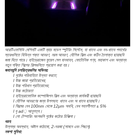
আরটিএফসিভি মেশিনটি একটি ব্যাচ মডেল স্পুটরিং সিস্টেম, যা ধাতব এবং নন-ধাতব পদার্থের
স্তরগুলিতে বিভিন্ন শক্ত আবরণ, নরম আবরণ, যৌগিক ফিল্ম এবং কঠিন তৈলাক্ত ছায়াছবি
জমা দিতে পারে। হাইড্রোজেন ফুয়েল সেল যানবাহন, ফোটোনিক পণ্য, মহাকাশ এবং অন্যান্য
নতুন শক্তি শিল্পের শিল্পগুলিতে প্রয়োগ করা হয়।
জবানবন্দি চলচ্চিত্রগুলির অভিনয়:
l পৃষ্ঠের পরিবাহিতা উন্নত করতে;
l উচ্চ জারা প্রতিরোধের;
l উচ্চ পরিধান প্রতিরোধের;
l উচ্চ কঠোরতা
l হাইড্রোফোবিক কম্পোজিশন ফিল্ম এবং অন্যান্য কার্যকরী ছায়াছবি
l যৌগিক আবরণের জন্য উপলভ্য: ধাতব এবং অ ধাতব ছায়াছবি।
l ফিল্মের বেধ 100nm থেকে 12μm অবধি, বেধ সহনশীলতা ± 5%
l দৃ ad় আনুগত্য।
l লো টেম্পারিং অংশগুলি পৃষ্ঠের কঠোর চিকিত্সা।
ধরন:
উল্লম্ব অবস্থান, অষ্টাল কাঠামো, 2-দরজা (সামনে এবং পিছনে)
নকশা সুবিধা: