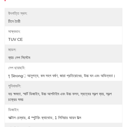
উৎপত্তি স্থল:
চীনে তৈরী
সাক্ষ্যদান:
TUV CE
মডেল:
ব্যাচ লেপ সিস্টেম
লেপ ছায়াছবি:
দৃ Strong় আনুগত্য, কম সহগ ঘর্ষণ, জারা প্রতিরোধের, উচ্চ ঘন এবং অভিন্নতা।
সুবিধাগুলি:
বড় ক্ষমতা, স্মার্ট ডিজাইন, উচ্চ আপটাইম এবং উচ্চ ফলন, স্বত্বের স্বল্প ব্যয়, স্বল্প 
চক্রের সময়
ডিজাইন:
অক্টাল চেম্বার, 4 স্পুটরিং ক্যাথোড, 1 লিনিয়ার আয়ন উত্স