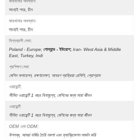
কারখানার অবস্থান:
সাংহাই শহর, চীন
কারখানার অবস্থান:
সাংহাই শহর, চীন
বিশ্বব্যাপী সেবা:
Poland - Europe;
পোল্যান্ড - ইউরোপ;
Iran- West Asia & Middle 
East, Turkey, Indi
প্রশিক্ষণ সেবা:
মেশিন অপারেশন, রক্ষণাবেক্ষণ, আবরণ প্রক্রিয়া রেসিপি, প্রোগ্রাম
ওয়ারেন্টি:
সীমিত ওয়ারেন্টি 1 বছর বিনামূল্যে, মেশিনের জন্য সারা জীবন
ওয়ারেন্টি:
সীমিত ওয়ারেন্টি 1 বছর বিনামূল্যে, মেশিনের জন্য সারা জীবন
OEM এবং ODM:
উপলব্ধ, আমরা দর্জির তৈরি নকশা এবং ফ্যাব্রিকেশন সমর্থন করি