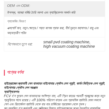
OEM এবং ODM:
উপলব্ধ, আমরা দর্জির তৈরি নকশা এবং ফ্যাব্রিকেশন সমর্থন করি
প্যাকেজিং বিবরণ:
এক্সপোর্ট মান, নতুন ক্ষেত্রে / শক্ত কাগজ প্যাক করা, দীর্ঘ দূরত্ব মহাসাগর / বায়ু এবং 
অভ্যন্তরীণ পরিব
small pvd coating machine
, 
বিশেষভাবে তুলে ধরা:
high vacuum coating machine
পণ্যের বর্ণনা
হাইড্রোজেন জ্বালানী সেল যানবাহন বাইপোলার প্লেটস লেপ প্লান্ট, কার্বন ভিত্তিক লেপ প্লান্ট,
বাইপোলার প্লেটস লেপ সরঞ্জাম
অ্যাপ্লিকেশন:
FCV হ'ল ফুয়েল সেল যানবাহনের সংক্ষিপ্ত নাম, এটি গ্রিন কারের পরবর্তী প্রজন্মের জন্য নতুন
প্রযুক্তির সাথে রয়েছে। এটি 100% পরিবেশ বান্ধব এবং প্রাথমিক ব্যাটারি যেমন শুকনো
সেল এবং রিচার্জেবল ব্যাটারি থেকে বার বার চার্জিংয়ের প্রয়োজন থেকে পৃথক।
মূল প্রযুক্তি হ'ল জ্বালানী এবং অক্সিজেন হিসাবে হাইড্রোজেনের মধ্যে বৈদ্যুতিন রাসায়নিক