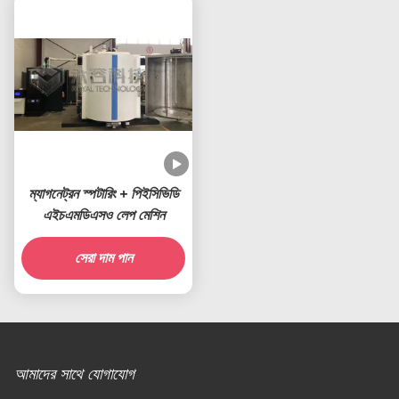
ম্যাগনেট্রন স্পটারিং + পিইসিভিডি
এইচএমডিএসও লেপ মেশিন
সেরা দাম পান
আমাদের সাথে যোগাযোগ