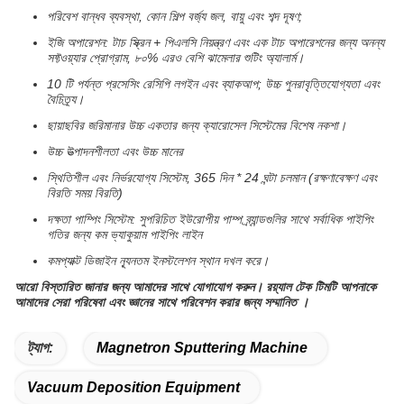
পরিবেশ বান্ধব ব্যবস্থা, কোন শিল্প বর্জ্য জল, বায়ু এবং শব্দ দূষণ;
ইজি অপারেশন: টাচ স্ক্রিন + পিএলসি নিয়ন্ত্রণ এবং এক টাচ অপারেশনের জন্য অনন্য
সফ্টওয়্যার প্রোগ্রাম, ৮০% এরও বেশি ঝামেলার শুটিং অ্যালার্ম।
10 টি পর্যন্ত প্রসেসিং রেসিপি লগইন এবং ব্যাকআপ; উচ্চ পুনরাবৃত্তিযোগ্যতা এবং
বৈচিত্র্য।
ছায়াছবির জরিমানার উচ্চ একতার জন্য ক্যারোসেল সিস্টেমের বিশেষ নকশা।
উচ্চ উত্পাদনশীলতা এবং উচ্চ মানের
স্থিতিশীল এবং নির্ভরযোগ্য সিস্টেম, 365 দিন * 24 ঘন্টা চলমান (রক্ষণাবেক্ষণ এবং
বিরতি সময় বিরতি)
দক্ষতা পাম্পিং সিস্টেম: সুপরিচিত ইউরোপীয় পাম্প ব্র্যান্ডগুলির সাথে সর্বাধিক পাইপিং
গতির জন্য কম ভ্যাকুয়াম পাইপিং লাইন
কমপ্যাক্ট ডিজাইন ন্যূনতম ইনস্টলেশন স্থান দখল করে।
আরো বিস্তারিত জানার জন্য আমাদের সাথে যোগাযোগ করুন।
রয়্যাল টেক টিমটি আপনাকে
আমাদের সেরা পরিষেবা এবং
জ্ঞানের
সাথে পরিবেশন করার জন্য সম্মানিত
।
ট্যাগ:
Magnetron Sputtering Machine
Vacuum Deposition Equipment