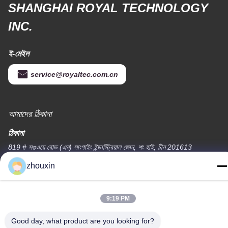
SHANGHAI ROYAL TECHNOLOGY
INC.
ই-মেইল
service@royaltec.com.cn
আমাদের ঠিকানা
ঠিকানা
819 # সঙওয়ে রোড (এন) সাংগাইং ইন্ডাস্ট্রিয়াল জোন, শং হাই, চীন 201613
zhouxin
টেলিফোন
86-21-37635838
9:19 PM
Good day, what product are you looking for?