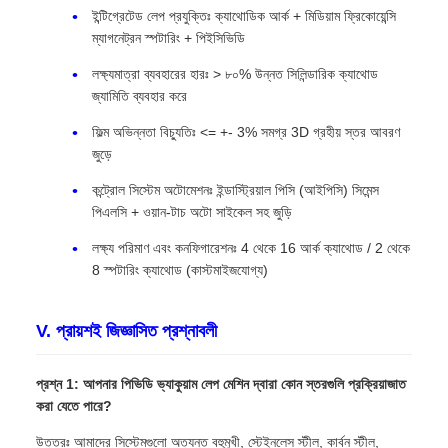
ইন্টিগ্রেটেড লেপ প্রযুক্তিঃ ক্যাথোডিক আর্ক + মিডিয়াম ফ্রিকোয়েন্সি
ম্যাগনেট্রন স্পটারিং + পিইসিভিডি
লক্ষ্যমাত্রা ব্যবহারের হারঃ > ৮০% উন্নত সিলিন্ডারিক ক্যাথোড
জ্যামিতি ব্যবহার করে
ফিল্ম অভিন্নতা বিচ্যুতিঃ <= +- 3% সমগ্র 3D গ্রহীয় স্তর আবরণ
জুড়ে
কন্ট্রোল সিস্টেম অটোমেশনঃ ইন্ডাস্ট্রিয়াল পিসি (আইপিসি) সিমেন্স
পিএলসি + ওয়ান-টাচ অটো সাইকেল সহ জুড়ি
লক্ষ্য পরিমাণ এবং কনফিগারেশনঃ 4 থেকে 16 আর্ক ক্যাথোড / 2 থেকে
8 স্পটারিং ক্যাথোড (কাস্টমাইজযোগ্য)
V. প্রায়শই জিজ্ঞাসিত প্রশ্নাবলী
প্রশ্ন 1: আপনার পিভিডি ভ্যাকুয়াম লেপ মেশিন দ্বারা কোন স্তরগুলি প্রক্রিয়াজাত
করা যেতে পারে?
উত্তরঃ আমাদের সিস্টেমগুলো অত্যন্ত বহুমুখী, স্টেইনলেস স্টীল, কার্বন স্টীল,