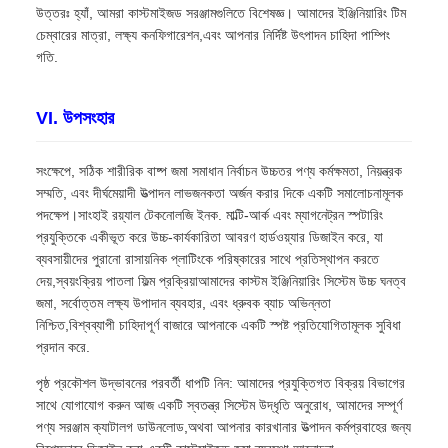
উত্তরঃ হ্যাঁ, আমরা কাস্টমাইজড সরঞ্জামগুলিতে বিশেষজ্ঞ। আমাদের ইঞ্জিনিয়ারিং টিম
চেম্বারের মাত্রা, লক্ষ্য কনফিগারেশন,এবং আপনার নির্দিষ্ট উৎপাদন চাহিদা পাম্পিং
গতি.
VI. উপসংহার
সংক্ষেপে, সঠিক শারীরিক বাষ্প জমা সমাধান নির্বাচন উচ্চতর পণ্য কর্মক্ষমতা, নিয়ন্ত্রক
সম্মতি, এবং দীর্ঘমেয়াদী উত্পাদন লাভজনকতা অর্জন করার দিকে একটি সমালোচনামূলক
পদক্ষেপ।সাংহাই রয়্যাল টেকনোলজি ইনক. মাল্টি-আর্ক এবং ম্যাগনেট্রন স্পটারিং
প্রযুক্তিকে একীভূত করে উচ্চ-কার্যকারিতা আবরণ হার্ডওয়্যার ডিজাইন করে, যা
ব্যবসায়ীদের পুরানো রাসায়নিক প্লাটিংকে পরিষ্কারের সাথে প্রতিস্থাপন করতে
দেয়,স্বয়ংক্রিয় পাতলা ফিল্ম প্রক্রিয়াআমাদের কাস্টম ইঞ্জিনিয়ারিং সিস্টেম উচ্চ ঘনত্ব
জমা, সর্বোত্তম লক্ষ্য উপাদান ব্যবহার, এবং ধ্রুবক ব্যাচ অভিন্নতা
নিশ্চিত,বিশ্বব্যাপী চাহিদাপূর্ণ বাজারে আপনাকে একটি স্পষ্ট প্রতিযোগিতামূলক সুবিধা
প্রদান করে.
পৃষ্ঠ প্রকৌশল উদ্ভাবনের পরবর্তী ধাপটি নিন: আমাদের প্রযুক্তিগত বিক্রয় বিভাগের
সাথে যোগাযোগ করুন আজ একটি স্বতন্ত্র সিস্টেম উদ্ধৃতি অনুরোধ, আমাদের সম্পূর্ণ
পণ্য সরঞ্জাম ক্যাটালগ ডাউনলোড,অথবা আপনার কারখানার উত্পাদন কর্মপ্রবাহের জন্য