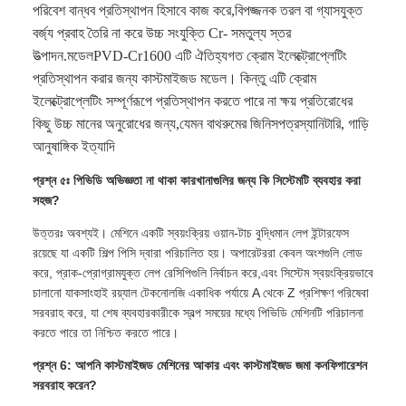
পরিবেশ বান্ধব প্রতিস্থাপন হিসাবে কাজ করে,বিপজ্জনক তরল বা গ্যাসযুক্ত
বর্জ্য প্রবাহ তৈরি না করে উচ্চ সংযুক্তি Cr- সমতুল্য স্তর
উত্পাদন.
মডেল
PVD-Cr1600
এটি ঐতিহ্যগত ক্রোম ইলেক্ট্রোপ্লেটিং
প্রতিস্থাপন করার জন্য কাস্টমাইজড মডেল। কিন্তু এটি ক্রোম
ইলেক্ট্রোপ্লেটিং সম্পূর্ণরূপে প্রতিস্থাপন করতে পারে না ক্ষয় প্রতিরোধের
কিছু উচ্চ মানের অনুরোধের জন্য,যেমন বাথরুমের জিনিসপত্রস্যানিটারি, গাড়ি
আনুষাঙ্গিক ইত্যাদি
প্রশ্ন ৫ঃ পিভিডি অভিজ্ঞতা না থাকা কারখানাগুলির জন্য কি সিস্টেমটি ব্যবহার করা
সহজ?
উত্তরঃ অবশ্যই। মেশিনে একটি স্বয়ংক্রিয় ওয়ান-টাচ বুদ্ধিমান লেপ ইন্টারফেস
রয়েছে যা একটি শিল্প পিসি দ্বারা পরিচালিত হয়। অপারেটররা কেবল অংশগুলি লোড
করে, প্রাক-প্রোগ্রামযুক্ত লেপ রেসিপিগুলি নির্বাচন করে,এবং সিস্টেম স্বয়ংক্রিয়ভাবে
চালানো যাকসাংহাই রয়্যাল টেকনোলজি একাধিক পর্যায়ে A থেকে Z প্রশিক্ষণ পরিষেবা
সরবরাহ করে, যা শেষ ব্যবহারকারীকে স্বল্প সময়ের মধ্যে পিভিডি মেশিনটি পরিচালনা
করতে পারে তা নিশ্চিত করতে পারে।
প্রশ্ন 6: আপনি কাস্টমাইজড মেশিনের আকার এবং কাস্টমাইজড জমা কনফিগারেশন
সরবরাহ করেন?