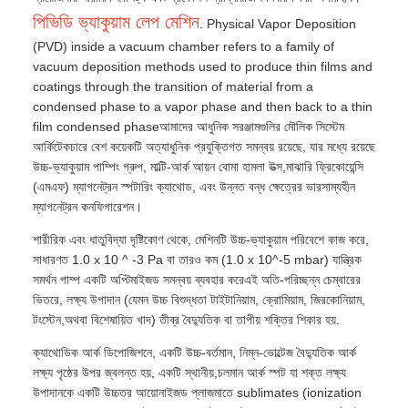
পিভিডি ভ্যাকুয়াম লেপ মেশিন
. Physical Vapor Deposition
(PVD) inside a vacuum chamber refers to a family of
vacuum deposition methods used to produce thin films and
coatings through the transition of material from a
condensed phase to a vapor phase and then back to a thin
film condensed phaseআমাদের আধুনিক সরঞ্জামগুলির মৌলিক সিস্টেম
আর্কিটেকচারে বেশ কয়েকটি অত্যাধুনিক প্রযুক্তিগত সমন্বয় রয়েছে, যার মধ্যে রয়েছে
উচ্চ-ভ্যাকুয়াম পাম্পিং গ্রুপ, মাল্টি-আর্ক আয়ন বোমা হামলা উত্স,মাঝারি ফ্রিকোয়েন্সি
(এমএফ) ম্যাগনেট্রন স্পটারিং ক্যাথোড, এবং উন্নত বন্ধ ক্ষেত্রের ভারসাম্যহীন
ম্যাগনেট্রন কনফিগারেশন।
শারীরিক এবং ধাতুবিদ্যা দৃষ্টিকোণ থেকে, মেশিনটি উচ্চ-ভ্যাকুয়াম পরিবেশে কাজ করে,
সাধারণত 1.0 x 10 ^ -3 Pa বা তারও কম (1.0 x 10^-5 mbar) যান্ত্রিক
সমর্থন পাম্প একটি অপ্টিমাইজড সমন্বয় ব্যবহার করেএই অতি-পরিচ্ছন্ন চেম্বারের
ভিতরে, লক্ষ্য উপাদান (যেমন উচ্চ বিশুদ্ধতা টাইটানিয়াম, ক্রোমিয়াম, জিরকোনিয়াম,
টংস্টেন,অথবা বিশেষায়িত খাদ) তীব্র বৈদ্যুতিক বা তাপীয় শক্তির শিকার হয়.
ক্যাথোডিক আর্ক ডিপোজিশনে, একটি উচ্চ-বর্তমান, নিম্ন-ভোল্টেজ বৈদ্যুতিক আর্ক
লক্ষ্য পৃষ্ঠের উপর জ্বলন্ত হয়, একটি স্থানীয়,চলমান আর্ক স্পট যা শক্ত লক্ষ্য
উপাদানকে একটি উচ্চতর আয়োনাইজড প্লাজমাতে sublimates (ionization