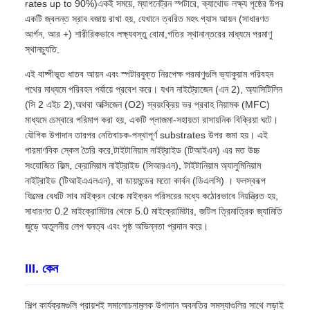
rates up to 90%)একই সময়ে, ম্যাগনেট্রন স্পটারে, ক্যাথোড লক্ষ্য পৃষ্ঠের উপর
একটি জ্বলন্ত স্রাব বজায় রাখা হয়, যেখানে ত্বরিত মহৎ গ্যাস আয়ন (সাধারণত
আর্গন, আর +) শারীরিকভাবে লক্ষ্যবস্তু বোমা,গতির স্থানান্তরের মাধ্যমে পরমাণু
স্থানচ্যুতি.
এই বাষ্পীভূত ধাতব আয়ন এবং স্পটারযুক্ত নিরপেক্ষ পরমাণুগুলি ভ্যাকুয়াম পরিবহন
পথের মাধ্যমে পরিবহন পর্যায়ে প্রবেশ করে। যখন নাইট্রোজেন (এন 2), অ্যাসিটিলিন
(সি 2 এইচ 2),অথবা অক্সিজেন (O2) স্বয়ংক্রিয় ভর প্রবাহ নিয়ামক (MFC)
মাধ্যমে চেম্বারে পরিমাপ করা হয়, একটি প্লাজমা-সহায়তা রাসায়নিক বিক্রিয়া ঘটে।
যৌগিক উপাদান তারপর নেতিবাচক-পন্থাপূর্ণ substrates উপর জমা হয়। এই
পারমাণবিক স্কেল তৈরি করে,টাইটানিয়াম নাইট্রাইড (টিআইএন) এর মত উচ্চ
সংযোজিত ফিল্ম, ক্রোমিয়াম নাইট্রাইড (সিআরএন), টাইটানিয়াম অ্যালুমিনিয়াম
নাইট্রাইড (টিআইএএলএন), বা ডায়মন্ডের মতো কার্বন (ডিএলসি) । ফলস্বরূপ
ফিল্মের বেধটি সাব মাইক্রন থেকে মাইক্রন পরিসরের মধ্যে কঠোরভাবে নিয়ন্ত্রিত হয়,
সাধারণত 0.2 মাইক্রোমিটার থেকে 5.0 মাইক্রোমিটার, জটিল ত্রিমাত্রিক জ্যামিতি
জুড়ে অতুলনীয় লেপ ঘনত্ব এবং পৃষ্ঠ অভিন্নতা প্রদান করে।
III. কেন
শিল্প কার্যক্রমগুলি প্রায়শই সমালোচনামূলক উপাদান অবনতির সমস্যাগুলির সাথে লড়াই