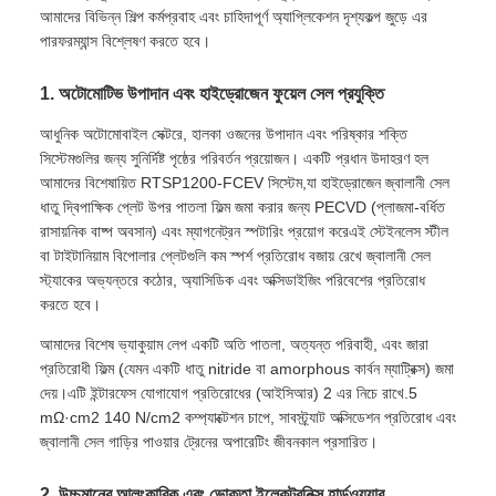
আমাদের বিভিন্ন শিল্প কর্মপ্রবাহ এবং চাহিদাপূর্ণ অ্যাপ্লিকেশন দৃশ্যকল্প জুড়ে এর
পারফরম্যান্স বিশ্লেষণ করতে হবে।
1. অটোমোটিভ উপাদান এবং হাইড্রোজেন ফুয়েল সেল প্রযুক্তি
আধুনিক অটোমোবাইল সেক্টরে, হালকা ওজনের উপাদান এবং পরিষ্কার শক্তি
সিস্টেমগুলির জন্য সুনির্দিষ্ট পৃষ্ঠের পরিবর্তন প্রয়োজন। একটি প্রধান উদাহরণ হল
আমাদের বিশেষায়িত RTSP1200-FCEV সিস্টেম,যা হাইড্রোজেন জ্বালানী সেল
ধাতু দ্বিপাক্ষিক প্লেট উপর পাতলা ফিল্ম জমা করার জন্য PECVD (প্লাজমা-বর্ধিত
রাসায়নিক বাষ্প অবসান) এবং ম্যাগনেট্রন স্পটারিং প্রয়োগ করেএই স্টেইনলেস স্টীল
বা টাইটানিয়াম বিপোলার প্লেটগুলি কম স্পর্শ প্রতিরোধ বজায় রেখে জ্বালানী সেল
স্ট্যাকের অভ্যন্তরে কঠোর, অ্যাসিডিক এবং অক্সিডাইজিং পরিবেশের প্রতিরোধ
করতে হবে।
আমাদের বিশেষ ভ্যাকুয়াম লেপ একটি অতি পাতলা, অত্যন্ত পরিবাহী, এবং জারা
প্রতিরোধী ফিল্ম (যেমন একটি ধাতু nitride বা amorphous কার্বন ম্যাট্রিক্স) জমা
দেয়।এটি ইন্টারফেস যোগাযোগ প্রতিরোধের (আইসিআর) 2 এর নিচে রাখে.5
mΩ·cm2 140 N/cm2 কম্প্যাক্টেশন চাপে, সাবস্ট্র্যাট অক্সিডেশন প্রতিরোধ এবং
জ্বালানী সেল গাড়ির পাওয়ার ট্রেনের অপারেটিং জীবনকাল প্রসারিত।
2. উচ্চমানের আলংকারিক এবং ভোক্তা ইলেকট্রনিক্স হার্ডওয়্যার