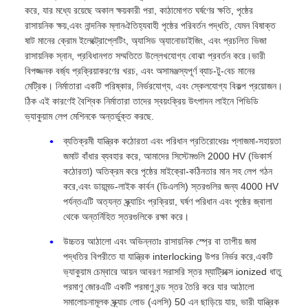
করে, যার মধ্যে রয়েছে অকাল ক্ষয়কারী পরা, কাঠামোগত ঘর্ষণের ক্ষতি, পৃষ্ঠের
রাসায়নিক ক্ষয়,এবং নান্দনিক ম্লানঐতিহ্যবাহী পৃষ্ঠের পরিবর্তন পদ্ধতি, যেমন বিষাক্ত
ষাট মানের ক্রোম ইলেক্ট্রোপ্লেটিং, অ্যাসিড অ্যানোডাইজিং, এবং প্রচলিত ভিজা
রাসায়নিক স্নান, প্রবিধানগত সম্মতিতে উল্লেখযোগ্য বোঝা প্রবর্তন করে।ভারী
বিপজ্জনক বর্জ্য প্রক্রিয়াকরণের খরচ, এবং অসামঞ্জস্যপূর্ণ ব্যাচ-টু-বেচ মানের
মেট্রিক। নির্মাতারা একটি পরিষ্কার, নির্ভরযোগ্য, এবং স্কেলযোগ্য বিকল্প প্রয়োজন।
ঠিক এই কারণেই বৈশ্বিক নির্মাতারা তাদের স্বয়ংক্রিয় উৎপাদন লাইনে পিভিডি
ভ্যাকুয়াম লেপ মেশিনকে অন্তর্ভুক্ত করছে.
ব্যতিক্রমী যান্ত্রিক কঠোরতা এবং পরিধান প্রতিরোধেরঃ প্লাজমা-সহায়তা
জমাট বাঁধার ব্যবহার করে, আমাদের সিস্টেমগুলি 2000 HV (ভিকার্স
কঠোরতা) অতিক্রম করে পৃষ্ঠের মাইক্রো-কঠিনতার মান সহ লেপ গঠন
করে,এবং ডায়মন্ড-লাইক কার্বন (ডিএলসি) স্তরগুলির জন্য 4000 HV
পর্যন্তএটি অত্যন্ত স্ক্র্যাচিং প্রক্রিয়া, ঘর্ষণ পরিধান এবং পৃষ্ঠের জ্বালা
থেকে অন্তর্নিহিত স্তরগুলিকে রক্ষা করে।
উচ্চতর আঠালো এবং অভিন্নতাঃ রাসায়নিক স্প্রে বা তাপীয় জমা
পদ্ধতির বিপরীতে যা যান্ত্রিক interlocking উপর নির্ভর করে,একটি
ভ্যাকুয়াম চেম্বারে আয়ন আবরণ সরাসরি স্তর ম্যাট্রিক্সে ionized ধাতু
পরমাণু জোরএটি একটি পরমাণু বন্ড স্তর তৈরি করে যার আঠালো
সমালোচনামূলক স্ক্র্যাচ লোড (এলসি) 50 এন ছাড়িয়ে যায়, ভারী যান্ত্রিক