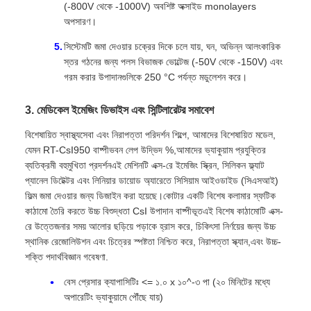
(-800V থেকে -1000V) অবশিষ্ট অক্সাইড monolayers
অপসারণ।
সিস্টেমটি জমা দেওয়ার চক্রের দিকে চলে যায়, ঘন, অভিন্ন আলংকারিক
স্তর গঠনের জন্য পলস বিভাজক ভোল্টেজ (-50V থেকে -150V) এবং
গরম করার উপাদানগুলিকে 250 °C পর্যন্ত মডুলেশন করে।
3. মেডিকেল ইমেজিং ডিভাইস এবং সিন্টিলারেটর সমাবেশ
বিশেষায়িত স্বাস্থ্যসেবা এবং নিরাপত্তা পরিদর্শন শিল্পে, আমাদের বিশেষায়িত মডেল,
যেমন RT-CsI950 বাষ্পীভবন লেপ উদ্ভিদ %,আমাদের ভ্যাকুয়াম প্রযুক্তির
ব্যতিক্রমী বহুমুখিতা প্রদর্শনএই মেশিনটি এক্স-রে ইমেজিং স্ক্রিন, সিলিকন ফ্ল্যাট
প্যানেল ডিটেক্টর এবং লিনিয়ার ডায়োড অ্যারেতে সিসিয়াম আইওডাইড (সিএসআই)
ফিল্ম জমা দেওয়ার জন্য ডিজাইন করা হয়েছে।কোটার একটি বিশেষ কলামার স্ফটিক
কাঠামো তৈরি করতে উচ্চ বিশুদ্ধতা CsI উপাদান বাষ্পীভূতএই বিশেষ কাঠামোটি এক্স-
রে উত্তেজনার সময় আলোর ছড়িয়ে পড়াকে হ্রাস করে, চিকিৎসা নির্ণয়ের জন্য উচ্চ
স্থানিক রেজোলিউশন এবং চিত্রের স্পষ্টতা নিশ্চিত করে, নিরাপত্তা স্ক্যান,এবং উচ্চ-
শক্তি পদার্থবিজ্ঞান গবেষণা.
বেস প্রেসার ক্যাপাসিটিঃ <= ১.০ x ১০^-৩ পা (২০ মিনিটের মধ্যে
অপারেটিং ভ্যাকুয়ামে পৌঁছে যায়)