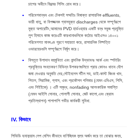
চাপের অধীনে ফিল্মের পিলিং রোধ করে।
পরিবেশবান্ধব এবং টেকসই সম্মতিঃ বিষাক্ত রাসায়নিক effluents,
ভারী ধাতু, বা বিপজ্জনক গ্যাসযুক্ত discharges থেকে সম্পূর্ণরূপে
মুক্ত অপারেটিং,আমাদের PVD হার্ডওয়্যার একটি বন্ধ সবুজ প্রযুক্তি
লুপ হিসাবে কাজ করেএটি কারখানাগুলিকে কঠোর আইএসও ১৪০০১
পরিবেশগত মানদণ্ড পূরণে সহায়তা করে, রাসায়নিক নিষ্পত্তি
ওভারহেডগুলি সম্পূর্ণরূপে নির্মূল করে।
বিস্তৃত উপাদান বহুমুখিতা এবং নান্দনিক উদ্ভাবনঃ আর্ক এবং স্পটারিং
প্রযুক্তির সংহতকরণ বিভিন্ন উপকরণগুলিতে প্রায় কোনও ধাতব যৌগ
জমা দেওয়ার অনুমতি দেয়,স্টেইনলেস স্টীল সহ, ডাই-কাস্ট জিংক খাদ,
পিতল, সিরামিক, গ্লাস, এবং প্রকৌশল পলিমার (যেমন এবিএস, পিসি,
এবং পিইইকে) । এটি সমৃদ্ধ, nonfading আলংকারিক সমাপ্তি
(যেমন আইপি সোনার, গোলাপী সোনার, জেট কালো,এবং ক্রোম
প্রতিস্থাপন) পাশাপাশি গভীর কার্যকরী সুবিধা.
IV. কিভাবে
পিভিডি ভ্যাকুয়াম লেপ মেশিন কীভাবে বাণিজ্যিক মূল্য অর্জন করে তা বোঝার জন্য,