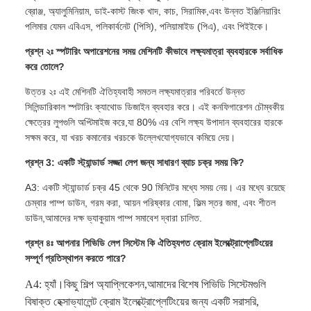
ব্রোঞ্জ, অ্যালুমিনিয়াম, ডাই-কাস্ট জিংক খাদ, কাচ, সিরামিক,এবং উন্নত ইঞ্জিনিয়ারিং
পলিমার যেমন এবিএস, পলিকার্বনেট (পিসি), পলিয়ামাইড (পিএ), এবং পিইইকে।
প্রশ্ন ২ঃ স্পটারিং অপারেশনের সময় মেশিনটি কীভাবে লক্ষ্যমাত্রা ব্যবহারকে সর্বাধিক
করে তোলে?
উত্তর ২ঃ এই মেশিনটি ঐতিহ্যবাহী সমতল লক্ষ্যমাত্রার পরিবর্তে উন্নত
সিলিন্ডারিকাল স্পটারিং ক্যাথোড ডিজাইন ব্যবহার করে। এই কনফিগারেশন চৌম্বকীয়
ক্ষেত্রের লুপগুলি অপ্টিমাইজ করে,যা 80% এর বেশি লক্ষ্য উপাদান ব্যবহারের হারকে
সক্ষম করে, যা খরচ কমানোর খরচকে উল্লেখযোগ্যভাবে কমিয়ে দেয়।
প্রশ্ন 3: একটি স্ট্যান্ডার্ড সজ্জা লেপ জন্য সাধারণ ব্যাচ চক্র সময় কি?
A3: একটি স্ট্যান্ডার্ড চক্র 45 থেকে 90 মিনিটের মধ্যে সময় নেয়। এর মধ্যে রয়েছে
চেম্বার পাম্প ডাউন, গরম করা, আয়ন পরিষ্কার বোমা, ফিল্ম স্তর জমা, এবং শীতল
ডাউন,আমাদের দক্ষ ভ্যাকুয়াম পাম্প সমাবেশ দ্বারা চালিত.
প্রশ্ন ৪ঃ আপনার পিভিডি লেপ সিস্টেম কি ঐতিহ্যগত ক্রোম ইলেক্ট্রোপ্লেটিংয়ের
সম্পূর্ণ প্রতিস্থাপন করতে পারে?
A4:
হ্যাঁ।
কিছু শিল্প অ্যাপ্লিকেশন,
আমাদের বিশেষ পিভিডি সিস্টেমগুলি
বিষাক্ত হেক্সাভ্যালেন্ট ক্রোম ইলেক্ট্রোপ্লেটিংয়ের জন্য একটি সরাসরি,