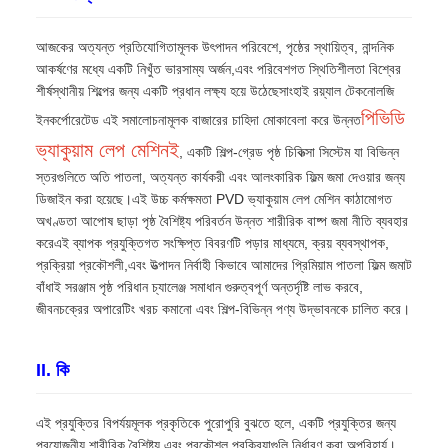
আজকের অত্যন্ত প্রতিযোগিতামূলক উৎপাদন পরিবেশে, পৃষ্ঠের স্থায়িত্ব, নান্দনিক
আকর্ষণের মধ্যে একটি নিখুঁত ভারসাম্য অর্জন,এবং পরিবেশগত স্থিতিশীলতা বিশ্বের
শীর্ষস্থানীয় শিল্পের জন্য একটি প্রধান লক্ষ্য হয়ে উঠেছেসাংহাই রয়্যাল টেকনোলজি
পিভিডি
ইনকর্পোরেটেড এই সমালোচনামূলক বাজারের চাহিদা মোকাবেলা করে উন্নত
ভ্যাকুয়াম লেপ মেশিন
ই
, একটি শিল্প-গ্রেড পৃষ্ঠ চিকিত্সা সিস্টেম যা বিভিন্ন
স্তরগুলিতে অতি পাতলা, অত্যন্ত কার্যকরী এবং আলংকারিক ফিল্ম জমা দেওয়ার জন্য
ডিজাইন করা হয়েছে।এই উচ্চ কর্মক্ষমতা PVD ভ্যাকুয়াম লেপ মেশিন কাঠামোগত
অখণ্ডতা আপোষ ছাড়া পৃষ্ঠ বৈশিষ্ট্য পরিবর্তন উন্নত শারীরিক বাষ্প জমা নীতি ব্যবহার
করেএই ব্যাপক প্রযুক্তিগত সংক্ষিপ্ত বিবরণটি পড়ার মাধ্যমে, ক্রয় ব্যবস্থাপক,
প্রক্রিয়া প্রকৌশলী,এবং উত্পাদন নির্বাহী কিভাবে আমাদের প্রিমিয়াম পাতলা ফিল্ম জমাট
বাঁধাই সরঞ্জাম পৃষ্ঠ পরিধান চ্যালেঞ্জ সমাধান গুরুত্বপূর্ণ অন্তর্দৃষ্টি লাভ করবে,
জীবনচক্রের অপারেটিং খরচ কমানো এবং শিল্প-বিভিন্ন পণ্য উদ্ভাবনকে চালিত করে।
II. কি
এই প্রযুক্তির বিপর্যয়মূলক প্রকৃতিকে পুরোপুরি বুঝতে হলে, একটি প্রযুক্তির জন্য
প্রয়োজনীয় শারীরিক বৈশিষ্ট্য এবং প্রকৌশল প্রক্রিয়াগুলি নির্ধারণ করা অপরিহার্য।