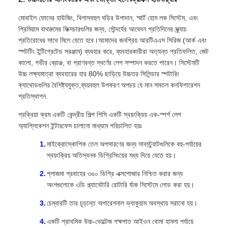
মোবাইল ফোনের হাউজিং, বিলাসবহুল ঘড়ির উপাদান, স্মার্ট হোম লক সিস্টেম, এবং
প্রিমিয়াম বাথরুমের ফিক্সচারগুলির জন্য, সৌন্দর্যের আবেদন প্রতিদিনের স্ক্র্যাচ
প্রতিরোধের সাথে মিলে যেতে হবে।আমাদের জনপ্রিয় আরটিএএস সিরিজ (আর্ক এবং
স্পটটিং ইন্টিগ্রেটেড সরঞ্জাম) ব্যবহার করে, ব্যবহারকারীরা অত্যন্ত প্রতিফলিত, জেট
কালো, গভীর ব্রোঞ্জ, বা প্রাণবন্ত স্বর্ণের লেপ সম্পাদন করতে পারেন। সিস্টেমটি
উচ্চ লক্ষ্যমাত্রা ব্যবহারের হার 80% ছাড়িয়ে উচ্চতর সিলিন্ডার স্পটারিং
ক্যাথোডগুলির বৈশিষ্ট্যযুক্ত,ব্যয়বহুল উপকরণ অপচয় যে মান সমতল কনফিগারেশন
প্রতিস্থাপন.
প্রক্রিয়া ক্রম একটি কেন্দ্রীয় শিল্প পিসি একটি স্বয়ংক্রিয় এক-স্পর্শ লেপ
অ্যাপ্লিকেশন ইন্টারফেস চালানো মাধ্যমে পরিচালিত হয়ঃ
মাইক্রোস্কোপিক তেল অপসারণের জন্য সাবস্ট্র্যাটগুলিকে বহু-পর্যায়ের
স্বয়ংক্রিয় অতিস্বনক ডিগ্রিসিংয়ের মধ্য দিয়ে যেতে হয়।
প্লাজমা প্রবাহের ৩৬০ ডিগ্রি এক্সপোজার নিশ্চিত করার জন্য
অংশগুলোকে ৩ডি প্ল্যানেটারি রোটারি র্যাক সিস্টেমে লোড করা হয়।
চেম্বারটি তার চূড়ান্ত অপারেশনাল ভ্যাকুয়াম অবস্থায় সরানো হয়।
একটি প্রাথমিক উচ্চ-ভোল্টেজ পক্ষপাত আইওন বোমা হামলা পর্যায়ে