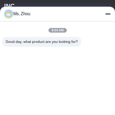
INC.
Ms. Zhou
ই-মেইল
service@royaltec.com.cn
9:04 AM
Good day, what product are you looking for?
আমাদের ঠিকানা
ঠিকানা
819 # সঙওয়ে রোড (এন) সাংগাইং ইন্ডাস্ট্রিয়াল জোন, শং হাই, চীন 201613
টেলিফোন
86-21-37635838
গোপনীয়তা নীতি
|
সাইট ম্যাপ