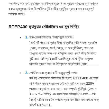
প্লাস্টিক, কাচ এবং ফ্যাব্রিক সহ বিভিন্ন পৃষ্ঠের উপর লুকানো আঙ্গুলের ছাপ সনাক্ত
করতে ভ্যাকুয়াম মেটাল ডিপোজিশন (ভিএমডি) প্রযুক্তি ব্যবহার করে।অভূতপূর্ব
স্পষ্টতার সাথে3.
RTEP400 ভ্যাকুয়াম মেটালাইজার এর মূল বৈশিষ্ট্য
উচ্চ-রেজোলিউশনের ফিঙ্গারপ্রিন্ট ইমেজিং:
সিস্টেমটি প্রমাণের পৃষ্ঠের উপর ধাতুগুলির অতি পাতলা স্তরগুলি
(যেমন, দস্তাবেজ, স্বর্ণ, রৌপ্য, বা অ্যালুমিনিয়াম) জমা দেয়,
আঙুলের ছাপের ক্রম এবং পটভূমির মধ্যে একটি তীব্র বিপরীতে
সৃষ্টি করে।এই প্রক্রিয়াটি এমনকি পুরানো বা দূষিত আঙুলের
ছাপগুলি প্রকাশ করে যা ঐতিহ্যগত পদ্ধতিগুলি (যেমন............
পোর্টেবল এবং ব্যবহারকারী-বন্ধুত্বপূর্ণ নকশাঃ
বড় বড় ঐতিহ্যবাহী সিস্টেমের বিপরীতে, RTEP400 এর জন্য
পানি-শীতল করার প্রয়োজন নেই এবং এটি এক-ফেজ 220V
পাওয়ার সাপ্লাইতে কাজ করে। এর কম্প্যাক্ট ফুটপ্রিন্ট (2m ×
1m × 2.৩ মিটার) এবং স্বয়ংক্রিয় নিয়ন্ত্রণ (পিএলসি + টাচ
স্ক্রিন) এটিকে মোবাইল অপরাধ ল্যাব এবং ফিল্ড অপারেশনের জন্য
আদর্শ করে তোলে।.