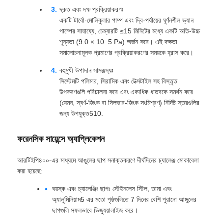
দ্রুত এবং দক্ষ প্রক্রিয়াকরণঃ
একটি টার্বো-মোলিকুলার পাম্প এবং দ্বি-পর্যায়ের ঘূর্ণনশীল ভ্যান
পাম্পের সাহায্যে, চেম্বারটি ≤15 মিনিটের মধ্যে একটি অতি-উচ্চ
শূন্যতা (9.0 × 10−5 Pa) অর্জন করে। এই দক্ষতা
সমালোচনামূলক প্রমাণের প্রক্রিয়াকরণের সময়কে হ্রাস করে।
বহুমুখী উপাদান সামঞ্জস্যঃ
সিস্টেমটি পলিমার, সিরামিক এবং টেক্সটাইল সহ বিস্তৃত
উপকরণগুলি পরিচালনা করে এবং একাধিক ধাতবকে সমর্থন করে
(যেমন, স্বর্ণ-জিংক বা সিলভার-জিংক সংমিশ্রণ) নির্দিষ্ট স্তরগুলির
জন্য উপযুক্ত510.
ফরেনসিক সায়েন্সে অ্যাপ্লিকেশন
আরটিইপি৪০০-এর মাধ্যমে আঙুলের ছাপ সনাক্তকরণে দীর্ঘদিনের চ্যালেঞ্জ মোকাবেলা
করা হয়েছে:
বয়স্ক এবং চ্যালেঞ্জিং ছাপঃ স্টেইনলেস স্টিল, তামা এবং
অ্যালুমিনিয়াম5 এর মতো পৃষ্ঠগুলিতে 7 দিনের বেশি পুরানো আঙ্গুলের
ছাপগুলি সফলভাবে ভিজ্যুয়ালাইজ করে।