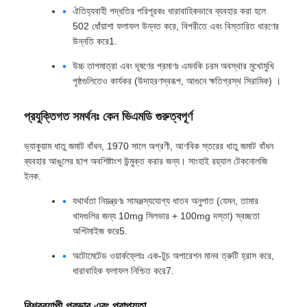
ঐতিহ্যবাহী পদ্ধতির পরিপূরকঃ ধারাবাহিকভাবে ব্যবহার করা হলে
502 ধোঁয়াশা ফলাফল উন্নত করে, বিপরীতে এবং বিস্তারিত ধারণের
উন্নতি করে1.
উচ্চ তাপমাত্রা এবং দূষণের প্রমাণঃ এমনকি চরম অবস্থার মুখোমুখি
পৃষ্ঠগুলিতেও কার্যকর (উদাহরণস্বরূপ, আগুনে ক্ষতিগ্রস্থ সিরামিক) ।
প্রযুক্তিগত সমর্থনঃ কেন ভিএমডি গুরুত্বপূর্ণ
ভ্যাকুয়াম ধাতু জমাট বাঁধন, 1970 সালে অগ্রণী, আণবিক স্তরের ধাতু জমাট বাঁধন
ব্যবহার আঙুলের ছাপ অবশিষ্টাংশ উন্মুক্ত করার জন্য। সাংহাই রয়্যাল টেকনোলজি
ইনক.
যথার্থতা নিয়ন্ত্রণঃ সামঞ্জস্যযোগ্য ধাতব অনুপাত (যেমন, তামার
খাদগুলির জন্য 10mg সিলভার + 100mg দস্তা) স্বচ্ছতা
অপ্টিমাইজ করে5.
অটোমেটেড ওয়ার্কফ্লোঃ এক-টুচ অপারেশন মানব ত্রুটি হ্রাস করে,
ধারাবাহিক ফলাফল নিশ্চিত করে7.
বিশ্বব্যাপী প্রভাব এবং প্রাপ্যতা