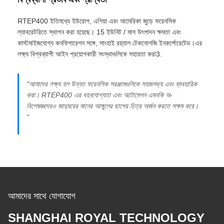
RTEP400 ইতিমধ্যে ইউরোপ, এশিয়া এবং আমেরিকা জুড়ে ফরেনসিক
ল্যাবরেটরিতে স্থাপন করা হয়েছে। 15 ইউনিট / মাস উৎপাদন ক্ষমতা এবং
কাস্টমাইজযোগ্য কনফিগারেশন সঙ্গে, সাংহাই রয়্যাল টেকনোলজি ইনকর্পোরেটেড।এর
লক্ষ্য বিশ্বব্যাপী আইন প্রয়োগকারী সংস্থাগুলিকে সহায়তা করা3.
"আমাদের লক্ষ্য হল উন্নত ফরেনসিক সরঞ্জামগুলিকে সহজলভ্য এবং ব্যবহারিক
করা। RTEP400 এর বহনযোগ্যতা এবং অটোমেশন এমনকি অ-
বিশেষজ্ঞদেরও জাদুঘরের মানের আঙ্গুলের ছাপের চিত্র অর্জন করতে সক্ষম করে।
"
আমাদের সাথে যোগাযোগ
SHANGHAI ROYAL TECHNOLOGY