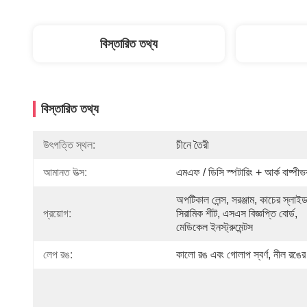
বিস্তারিত তথ্য
বিস্তারিত তথ্য
উৎপত্তি স্থল:
চীনে তৈরী
আমানত উত্স:
এমএফ / ডিসি স্পটারিং + আর্ক বাষ্পী
অপটিকাল লেন্স, সরঞ্জাম, কাচের স্লাইড,
প্রয়োগ:
সিরামিক শীট, এসএস বিজ্ঞপ্তি বোর্ড, 
মেডিকেল ইনস্ট্রুমেন্টস
লেপ রঙ:
কালো রঙ এবং গোলাপ স্বর্ণ, নীল রঙে