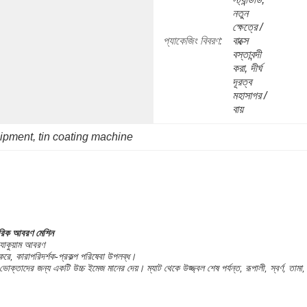
নতুন 
ক্ষেত্রে / 
প্যাকেজিং বিবরণ:
বাক্সে 
বস্তাবন্দী 
করা, দীর্ঘ 
দূরত্ব 
মহাসাগর / 
বায়
uipment
, 
tin coating machine
কারিক আবরণ মেশিন
যাকুয়াম আবরণ
রে, কারাপরিদর্শক-প্রকল্প পরিষেবা উপলব্ধ।
ভোক্তাদের জন্য একটি উচ্চ ইমেজ মানের দেয়। ম্যাট থেকে উজ্জ্বল শেষ পর্যন্ত, রূপালী, স্বর্ণ, তামা,