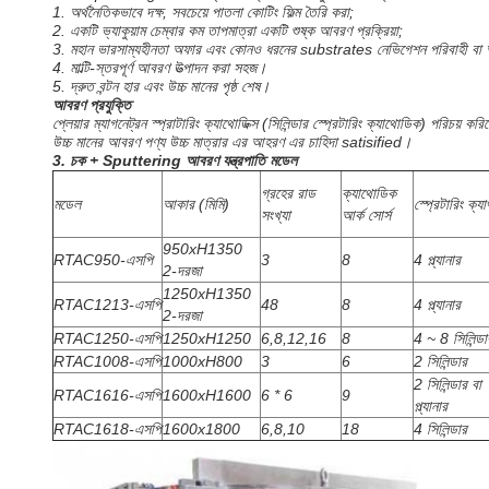
1. অর্থনৈতিকভাবে দক্ষ, সবচেয়ে পাতলা কোটিং ফিল্ম তৈরি করা;
2. একটি ভ্যাকুয়াম চেম্বার কম তাপমাত্রা একটি শুষ্ক আবরণ প্রক্রিয়া;
3. মহান ভারসাম্যহীনতা অফার এবং কোনও ধরনের substrates নেভিগেশন পরিবাহী বা অ -
4. মাল্টি-স্তরপূর্ণ আবরণ উত্পাদন করা সহজ।
5. দ্রুত বন্টন হার এবং উচ্চ মানের পৃষ্ঠ শেষ।
আবরণ প্রযুক্তি
প্লেয়ার ম্যাগনেট্রন স্প্রাটারিং ক্যাথোডিক্স (সিলিন্ডার স্প্রেটারিং ক্যাথোডিক) পরি
উচ্চ মানের আবরণ পণ্য উচ্চ মাত্রার এর আহরণ এর চাহিদা satisified।
3. চক + Sputtering আবরণ যন্ত্রপাতি মডেল
গ্রহের রাড
ক্যাথোডিক
মডেল
আকার (মিমি)
স্প্রেটারিং ক্য
সংখ্যা
আর্ক সোর্স
950xH1350
RTAC950-এসপি
3
8
4 প্ল্যানার
2-দরজা
1250xH1350
RTAC1213-এসপি
48
8
4 প্ল্যানার
2-দরজা
RTAC1250-এসপি
1250xH1250
6,8,12,16
8
4 ~ 8 সিলিন্ডা
RTAC1008-এসপি
1000xH800
3
6
2 সিলিন্ডার
2 সিলিন্ডার বা
RTAC1616-এসপি
1600xH1600
6 * 6
9
প্ল্যানার
RTAC1618-এসপি
1600x1800
6,8,10
18
4 সিলিন্ডার