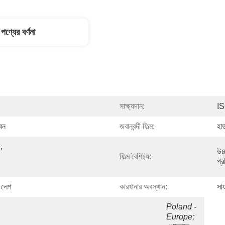
পণ্যের বর্ণনা
সাক্ষ্যদান:
IS
ভবন
জবানবন্দী ফিল্ম:
হা
 
উচ্
ফিল্ম বৈশিষ্ট্য:
প্
র লেপ
কারখানার অবস্থান:
সা
Poland - 
Europe;