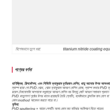
বিশেষভাবে তুলে ধরা:
titanium nitride coating eq
পণ্যের বর্ণনা
বাণিজ্যিক, শিল্পকৌশল, এবং পিভিডি ভ্যাকুয়াম ঘূর্ণায়মান মেশিন, ধাতু আলোর উপর আলং
ল্যাম্প ছায়া গো PVD গোল্ড, গোল্ড ভ্যাকুয়াম আবরণ মেশিন রোজ, ল্যাম্প কভার PVD ভ্
রয়েল টেকনোলজি আপনাকে শুধুমাত্র আবরণ মেশিন নয় কিন্তু মোট আবরণ সমাধান প্রদান ক
PVD ধাতুলেপণ পৃষ্ঠের উপর ধাতব ছায়াছবি তৈরি প্লেটিং, যথেষ্টভাবে নান্দনিক মান যোগ যা 
কোন mothod আবেদন করতে পারে না।
সুবিধা:
PVD sputtering + আয়ন প্লেটিং অন্য কোন মত সুবিধার সংমিশ্রণ দিতে পারেন: