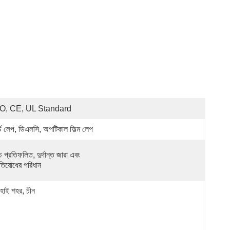
O, CE, UL Standard
র্ড লেপ, ডিএলসি, অপটিকাল ফিল্ম লেপ
চ প্রতিফলিত, দুর্দান্ত জারা এবং 
রতিরোধের পরিধান
ংহাই শহর, চীন