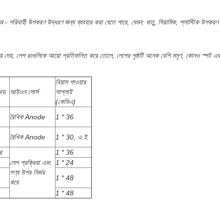
 পরিবাহী উপকরণ উদ্ধরণ জন্য ব্যবহার করা যেতে পারে, যেমন: ধাতু, সিরামিক, প্লাস্টিক উপকরণ
চয় করিয়ে দেয়, লেপ রংগুলিকে আরো প্রতিফলিত করে তোলে, লেপের পৃষ্ঠটি অনেক বেশি মসৃণ, কোনও স্পট
বিয়াস পাওয়ার
াথড
আইওন সোর্স
সাপ্লাই
(কেভিএ)
রৈখিক Anode
1 * 36
রৈখিক Anode
1 * 30, এ.ই.
র
1 * 36
লেপ প্রক্রিয়া এবং
1 * 24
পণ্য উপর নির্ভর
1 * 48
করে
1 * 48