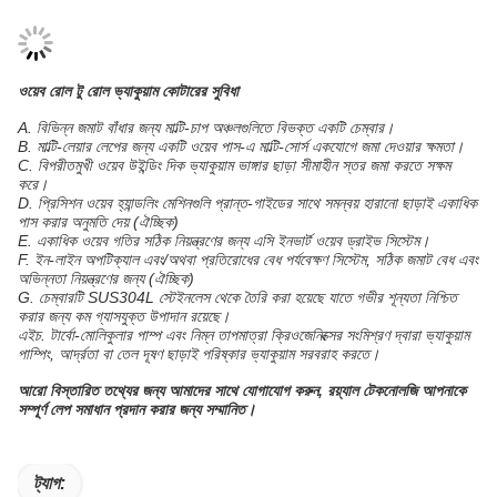
ওয়েব রোল টু রোল ভ্যাকুয়াম কোটারের সুবিধা
A. বিভিন্ন জমাট বাঁধার জন্য মাল্টি-চাপ অঞ্চলগুলিতে বিভক্ত একটি চেম্বার।
B. মাল্টি-লেয়ার লেপের জন্য একটি ওয়েব পাস-এ মাল্টি-সোর্স একযোগে জমা দেওয়ার ক্ষমতা।
C. বিপরীতমুখী ওয়েব উইন্ডিং দিক ভ্যাকুয়াম ভাঙ্গার ছাড়া সীমাহীন স্তর জমা করতে সক্ষম
করে।
D. প্রিসিশন ওয়েব হ্যান্ডলিং মেশিনগুলি প্রান্ত-গাইডের সাথে সমন্বয় হারানো ছাড়াই একাধিক
পাস করার অনুমতি দেয় (ঐচ্ছিক)
E. একাধিক ওয়েব গতির সঠিক নিয়ন্ত্রণের জন্য এসি ইনভার্ট ওয়েব ড্রাইভ সিস্টেম।
F. ইন-লাইন অপটিক্যাল এবং/অথবা প্রতিরোধের বেধ পর্যবেক্ষণ সিস্টেম, সঠিক জমাট বেধ এবং
অভিন্নতা নিয়ন্ত্রণের জন্য (ঐচ্ছিক)
G. চেম্বারটি SUS304L স্টেইনলেস থেকে তৈরি করা হয়েছে যাতে গভীর শূন্যতা নিশ্চিত
করার জন্য কম গ্যাসযুক্ত উপাদান রয়েছে।
এইচ. টার্বো-মোলিকুলার পাম্প এবং নিম্ন তাপমাত্রা ক্রিওজেনিক্সের সংমিশ্রণ দ্বারা ভ্যাকুয়াম
পাম্পিং, আর্দ্রতা বা তেল দূষণ ছাড়াই পরিষ্কার ভ্যাকুয়াম সরবরাহ করতে।
আরো বিস্তারিত তথ্যের জন্য আমাদের সাথে যোগাযোগ করুন, রয়্যাল টেকনোলজি আপনাকে
সম্পূর্ণ লেপ সমাধান প্রদান করার জন্য সম্মানিত।
ট্যাগ: