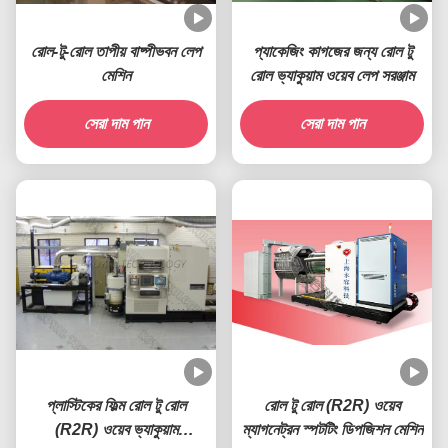
রোল-টু-রোল তাপীয় বাষ্পীভবন লেপ
প্যাকেজিং কাগজের জন্য রোল টু
মেশিন
রোল ভ্যাকুয়াম ওয়েব লেপ সরঞ্জাম
সেরা দাম পান
সেরা দাম পান
প্লাস্টিকের ফিল্ম রোল টু রোল
রোল টু রোল (R2R) ওয়েব
(R2R) ওয়েব ভ্যাকুয়াম
ম্যাগনেট্রন স্পটটিং ডিপজিশন মেশিন