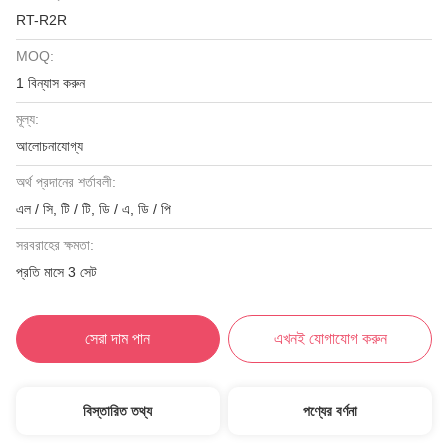
RT-R2R
MOQ:
1 বিন্যাস করুন
মূল্য:
আলোচনাযোগ্য
অর্থ প্রদানের শর্তাবলী:
এল / সি, টি / টি, ডি / এ, ডি / পি
সরবরাহের ক্ষমতা:
প্রতি মাসে 3 সেট
সেরা দাম পান
এখনই যোগাযোগ করুন
বিস্তারিত তথ্য
পণ্যের বর্ণনা