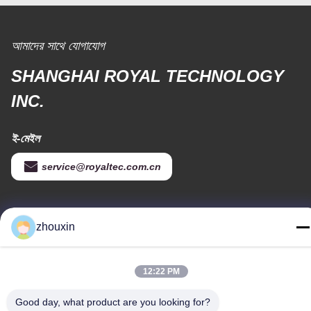
আমাদের সাথে যোগাযোগ
SHANGHAI ROYAL TECHNOLOGY
INC.
ই-মেইল
service@royaltec.com.cn
আমাদের ঠিকানা
zhouxin
ঠিকানা
819 # সঙওয়ে রোড (এন) সাংগাইং ইন্ডাস্ট্রিয়াল জোন, শং হাই, চীন 201613
12:22 PM
টেলিফোন
Good day, what product are you looking for?