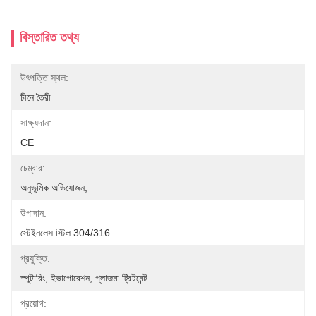
বিস্তারিত তথ্য
উৎপত্তি স্থল:
চীনে তৈরী
সাক্ষ্যদান:
CE
চেম্বার:
অনুভূমিক অভিযোজন,
উপাদান:
স্টেইনলেস স্টিল 304/316
প্রযুক্তি:
স্পুটারিং, ইভাপোরেশন, প্লাজমা ট্রিটমেন্ট
প্রয়োগ: