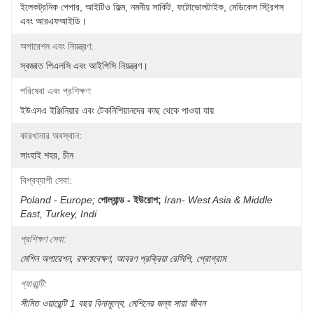
ইলেকট্রনিক পেপার, আইটিও ফিল্ম, নমনীয় সার্কিট, ফটোভোলটাইক, মেডিকেল স্ট্রিপস 
এবং আরএফআইডি।
অপারেশন এবং নিয়ন্ত্রণ:
স্বজ্ঞাত পিএলসি এবং আইপিসি নিয়ন্ত্রণ।
পরিষেবা এবং প্রশিক্ষণ:
ইউএসএ ইঞ্জিনিয়ার এবং টেকনিশিয়ানদের কাছ থেকে পাওয়া যায়
কারখানার অবস্থান:
সাংহাই শহর, চীন
বিশ্বব্যাপী সেবা:
Poland - Europe;
পোল্যান্ড - ইউরোপ;
Iran- West Asia & Middle 
East, Turkey, Indi
প্রশিক্ষণ সেবা:
মেশিন অপারেশন, রক্ষণাবেক্ষণ, আবরণ প্রক্রিয়া রেসিপি, প্রোগ্রাম
গ্যারান্টি:
সীমিত ওয়ারেন্টি 1 বছর বিনামূল্যে, মেশিনের জন্য সারা জীবন