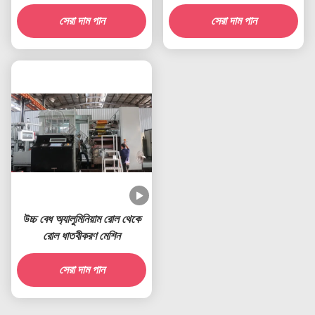
মেটালাইজিং সরঞ্জাম
সেরা দাম পান
সেরা দাম পান
উচ্চ বেধ অ্যালুমিনিয়াম রোল থেকে
রোল ধাতবীকরণ মেশিন
সেরা দাম পান