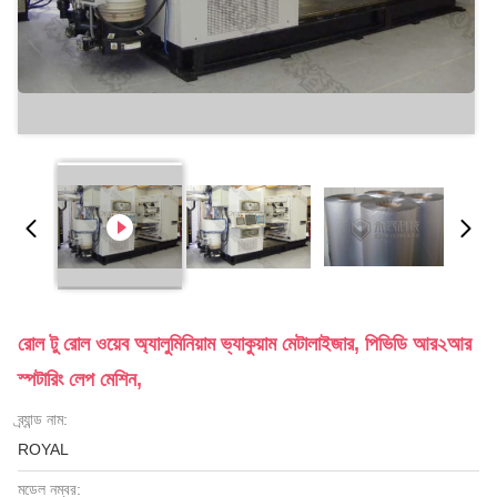
রোল টু রোল ওয়েব অ্যালুমিনিয়াম ভ্যাকুয়াম মেটালাইজার, পিভিডি আর২আর
স্পটারিং লেপ মেশিন,
ব্র্যান্ড নাম:
ROYAL
মডেল নম্বর: