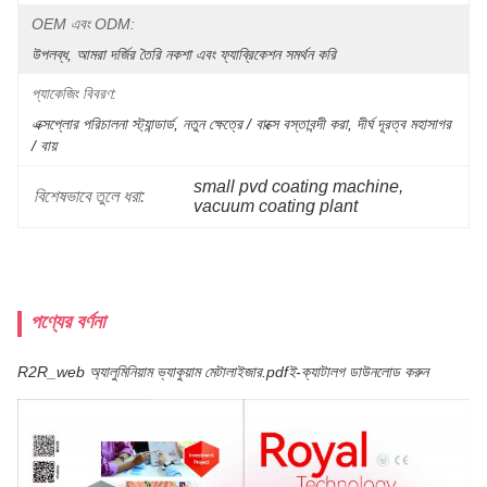
OEM এবং ODM:
উপলব্ধ, আমরা দর্জির তৈরি নকশা এবং ফ্যাব্রিকেশন সমর্থন করি
প্যাকেজিং বিবরণ:
এক্সপ্লোর পরিচালনা স্ট্যান্ডার্ড, নতুন ক্ষেত্রে / বাক্সে বস্তাবন্দী করা, দীর্ঘ দূরত্ব মহাসাগর 
/ বায়
small pvd coating machine
, 
বিশেষভাবে তুলে ধরা:
vacuum coating plant
পণ্যের বর্ণনা
R2R_web অ্যালুমিনিয়াম ভ্যাকুয়াম মেটালাইজার.pdf
ই-ক্যাটালগ ডাউনলোড করুন