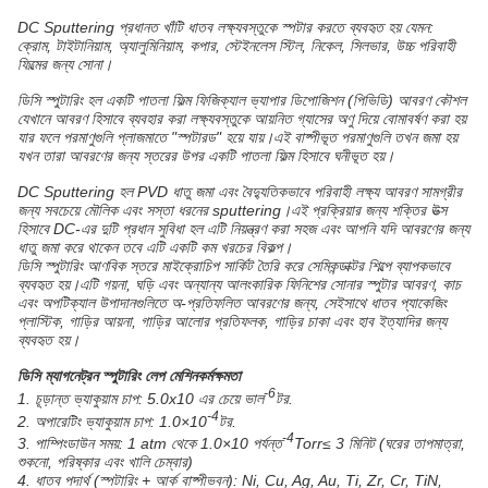
DC Sputtering প্রধানত খাঁটি ধাতব লক্ষ্যবস্তুকে স্পটার করতে ব্যবহৃত হয় যেমন:
ক্রোম, টাইটানিয়াম, অ্যালুমিনিয়াম, কপার, স্টেইনলেস স্টিল, নিকেল, সিলভার, উচ্চ পরিবাহী
ফিল্মের জন্য সোনা।
ডিসি স্পুটারিং হল একটি পাতলা ফিল্ম ফিজিক্যাল ভ্যাপার ডিপোজিশন (পিভিডি) আবরণ কৌশল
যেখানে আবরণ হিসাবে ব্যবহার করা লক্ষ্যবস্তুকে আয়নিত গ্যাসের অণু দিয়ে বোমাবর্ষণ করা হয়
যার ফলে পরমাণুগুলি প্লাজমাতে "স্পটারড" হয়ে যায়।এই বাষ্পীভূত পরমাণুগুলি তখন জমা হয়
যখন তারা আবরণের জন্য স্তরের উপর একটি পাতলা ফিল্ম হিসাবে ঘনীভূত হয়।
DC Sputtering হল PVD ধাতু জমা এবং বৈদ্যুতিকভাবে পরিবাহী লক্ষ্য আবরণ সামগ্রীর
জন্য সবচেয়ে মৌলিক এবং সস্তা ধরনের sputtering।এই প্রক্রিয়ার জন্য শক্তির উত্স
হিসাবে DC-এর দুটি প্রধান সুবিধা হল এটি নিয়ন্ত্রণ করা সহজ এবং আপনি যদি আবরণের জন্য
ধাতু জমা করে থাকেন তবে এটি একটি কম খরচের বিকল্প।
ডিসি স্পুটারিং আণবিক স্তরে মাইক্রোচিপ সার্কিট তৈরি করে সেমিকন্ডাক্টর শিল্পে ব্যাপকভাবে
ব্যবহৃত হয়।এটি গয়না, ঘড়ি এবং অন্যান্য আলংকারিক ফিনিশের সোনার স্পুটার আবরণ, কাচ
এবং অপটিক্যাল উপাদানগুলিতে অ-প্রতিফলিত আবরণের জন্য, সেইসাথে ধাতব প্যাকেজিং
প্লাস্টিক, গাড়ির আয়না, গাড়ির আলোর প্রতিফলক, গাড়ির চাকা এবং হাব ইত্যাদির জন্য
ব্যবহৃত হয়।
ডিসি ম্যাগনেট্রন স্পুটারিং লেপ মেশিন
কর্মক্ষমতা
-
6
1. চূড়ান্ত ভ্যাকুয়াম চাপ: 5.0x10 এর চেয়ে ভাল
টর.
-
4
2. অপারেটিং ভ্যাকুয়াম চাপ: 1.0×10
টর.
-
4
3. পাম্পিংডাউন সময়: 1 atm থেকে 1.0×10 পর্যন্ত
Torr≤ 3 মিনিট (ঘরের তাপমাত্রা,
শুকনো, পরিষ্কার এবং খালি চেম্বার)
4. ধাতব পদার্থ (স্পটারিং + আর্ক বাষ্পীভবন): Ni, Cu, Ag, Au, Ti, Zr, Cr, TiN,