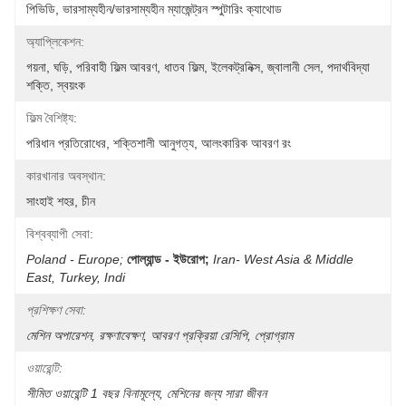
পিভিডি, ভারসাম্যহীন/ভারসাম্যহীন ম্যাজেন্ট্রন স্পুটারিং ক্যাথোড
অ্যাপ্লিকেশন:
গয়না, ঘড়ি, পরিবাহী ফিল্ম আবরণ, ধাতব ফিল্ম, ইলেকট্রনিক্স, জ্বালানী সেল, পদার্থবিদ্যা 
শক্তি, স্বয়ংক
ফিল্ম বৈশিষ্ট্য:
পরিধান প্রতিরোধের, শক্তিশালী আনুগত্য, আলংকারিক আবরণ রং
কারখানার অবস্থান:
সাংহাই শহর, চীন
বিশ্বব্যাপী সেবা:
Poland - Europe;
পোল্যান্ড - ইউরোপ;
Iran- West Asia & Middle 
East, Turkey, Indi
প্রশিক্ষণ সেবা:
মেশিন অপারেশন, রক্ষণাবেক্ষণ, আবরণ প্রক্রিয়া রেসিপি, প্রোগ্রাম
ওয়ারেন্টি:
সীমিত ওয়ারেন্টি 1 বছর বিনামূল্যে, মেশিনের জন্য সারা জীবন