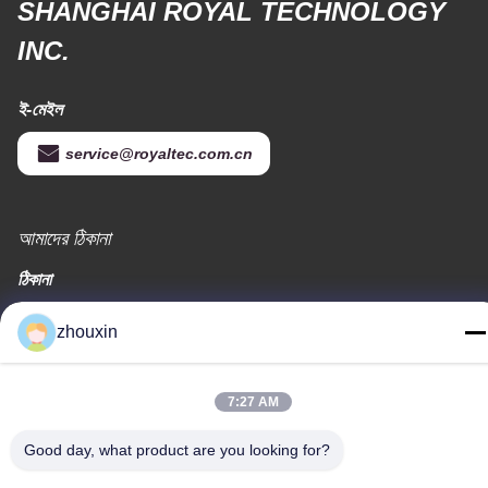
SHANGHAI ROYAL TECHNOLOGY
INC.
ই-মেইল
service@royaltec.com.cn
আমাদের ঠিকানা
ঠিকানা
819 # সঙওয়ে রোড (এন) সাংগাইং ইন্ডাস্ট্রিয়াল জোন, শং হাই, চীন 201613
zhouxin
টেলিফোন
86-21-37635838
7:27 AM
Good day, what product are you looking for?