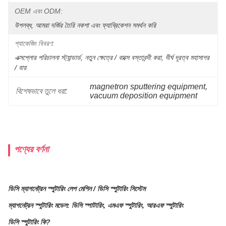
OEM এবং ODM:
উপলব্ধ, আমরা দর্জির তৈরি নকশা এবং ফ্যাব্রিকেশন সমর্থন করি
প্যাকেজিং বিবরণ:
এক্সপ্লোর পরিচালনা স্ট্যান্ডার্ড, নতুন ক্ষেত্রে / বাক্সে বস্তাবন্দী করা, দীর্ঘ দূরত্ব মহাসাগর 
/ বায়
magnetron sputtering equipment
, 
বিশেষভাবে তুলে ধরা:
vacuum deposition equipment
পণ্যের বর্ণনা
ডিসি ম্যাগনেট্রন স্পুটারিং লেপ মেশিন / ডিসি স্পুটারিং সিস্টেম
ম্যাগনেট্রন স্পুটারিং মডেল: ডিসি স্পাটারিং, এমএফ স্পুটারিং, আরএফ স্পুটারিং
ডিসি স্পুটারিং কি?