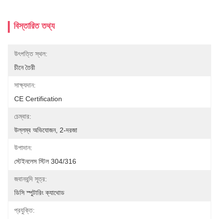
বিস্তারিত তথ্য
উৎপত্তি স্থল:
চীনে তৈরী
সাক্ষ্যদান:
CE Certification
চেম্বার:
উল্লম্ব অভিযোজন, 2-দরজা
উপাদান:
স্টেইনলেস স্টিল 304/316
জবানবন্দি সূত্র:
ডিসি স্পুটারিং ক্যাথোড
প্রযুক্তি: