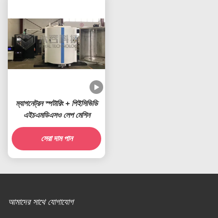
ম্যাগনেট্রন স্পটারিং + পিইসিভিডি
এইচএমডিএসও লেপ মেশিন
সেরা দাম পান
আমাদের সাথে যোগাযোগ