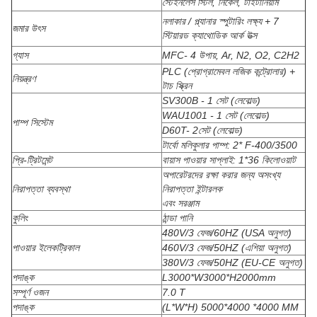
স্টেইনলেস স্টিল, নিকেল, টাইটানিয়াম
নলাকার / প্ল্যানার স্পুটারিং লক্ষ্য + 7
জমার উৎস
স্টিয়ারড ক্যাথোডিক আর্ক উত্স
গ্যাস
MFC- 4 উপায়, Ar, N2, O2, C2H2
PLC (প্রোগ্রামেবল লজিক কন্ট্রোলার) +
নিয়ন্ত্রণ
টাচ স্ক্রিন
SV300B - 1 সেট (লেবোল্ড)
WAU1001 - 1 সেট (লেবোল্ড)
পাম্প সিস্টেম
D60T- 2সেট (লেবোল্ড)
টার্বো মলিকুলার পাম্প: 2* F-400/3500
প্রি-ট্রিটমেন্ট
বায়াস পাওয়ার সাপ্লাই: 1*36 কিলোওয়াট
অপারেটরদের রক্ষা করার জন্য অসংখ্য
নিরাপত্তা ব্যবস্থা
নিরাপত্তা ইন্টারলক
এবং সরঞ্জাম
কুলিং
ঠান্ডা পানি
480V/3 ফেজ/60HZ (USA অনুগত)
পাওয়ার ইলেকট্রিকাল
460V/3 ফেজ/50HZ (এশিয়া অনুগত)
380V/3 ফেজ/50HZ (EU-CE অনুগত)
পদাঙ্ক
L3000*W3000*H2000mm
সম্পূর্ণ ওজন
7.0 T
পদাঙ্ক
(L*W*H) 5000*4000 *4000 MM