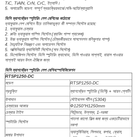
TiC, TiAlN, CrN, CrC, ইত্যাদি।
5. অপারেটিং মডেল: সম্পূর্ণ স্বয়ংক্রিয়ভাবে/সেমি-অটো/ম্যানুয়ালি
ডিসি ম্যাগনেট্রন স্পুটারিং লেপ মেশিনের কাঠামো
ভ্যাকুয়াম লেপ মেশিনে নীচে তালিকাভুক্ত কী সম্পন্ন সিস্টেম রয়েছে:
1. ভ্যাকুয়াম চেম্বার
2. রুহিং ভ্যাকুয়াম পাম্পিং সিস্টেম (ব্যাকিং পাম্প প্যাকেজ)
3. উচ্চ ভ্যাকুয়াম পাম্পিং সিস্টেম (চৌম্বকীয়ভাবে সাসপেনশন মলিকুলার পাম্প)
4. বৈদ্যুতিক নিয়ন্ত্রণ এবং অপারেশন সিস্টেম
5. অক্সিলিয়ারি ফ্যাসিলিটি সিস্টেম (সাব সিস্টেম)
6. ডিপোজিশন সিস্টেম: ডিসি স্পুটারিং ক্যাথোড, ডিসি পাওয়ার সাপ্লাই, বায়াস পাওয়ার
সাপ্লাই আয়ন উৎস ঐচ্ছিক জন্য
ডিসি ম্যাগনেট্রন স্পুটারিং লেপ মেশিন
স্পেসিফিকেশন
RTSP1250-DC
মডেল
RTSP1250-DC
প্রযুক্তি
ম্যাগনেট্রন স্পুটারিং (ডিসি) + আয়ন প্লেটিং
উপাদান
স্টেইনলেস স্টীল (S304)
চেম্বারের আকার
Φ1250*H1250mm
চেম্বার টাইপ
সিলিন্ডার, উল্লম্ব, 1-দরজা
পাতলা কালো ফিল্ম জমা জন্য একচেটিয়াভাবে
স্পাটারিং সিস্টেম
নকশা
অ্যালুমিনিয়াম, সিলভার, কপার, ক্রোম,
জমার উপাদান