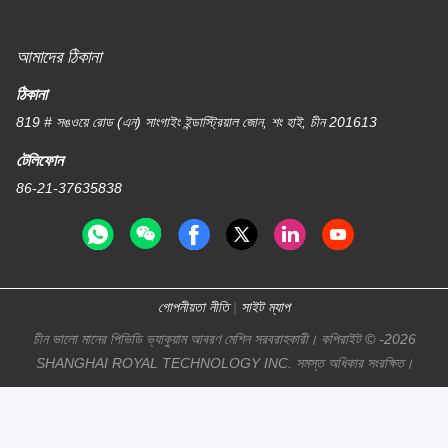
আমাদের ঠিকানা
ঠিকানা
819 # সঙওয়ে রোড (এন) সাংগাইং ইন্ডাস্ট্রিয়াল জোন, শং হাই, চীন 201613
টেলিফোন
86-21-37635838
গোপনীয়তা নীতি
|
সাইট ম্যাপ
চীন ভালো মানের পিভিডি ভ্যাকুয়াম আবরণ মেশিন সরবরাহকারী। কপিরাইট © -2026
SHANGHAI ROYAL TECHNOLOGY INC. সমস্ত অধিকার সংরক্ষিত।