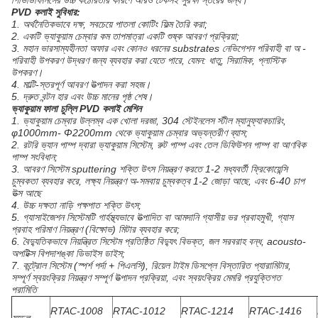
পিভিডিফিনিসের উচ্চ কঠোরতার কারণে আরও টেকসই সুরক্ষা স্তরের জন্য।
PVD কলাই সুবিধার:
1. অর্থনৈতিকভাবে দক্ষ, সবচেয়ে পাতলা কোটিং ফিল্ম তৈরি করা;
2. একটি ভ্যাকুয়াম চেম্বার কম তাপমাত্রা একটি শুষ্ক আবরণ প্রক্রিয়া;
3. মহান ভারসাম্যহীনতা অফার এবং কোনও ধরনের substrates নেভিগেশন পরিবাহী বা অ -
পরিবাহী উপকরণ উদ্ধরণ জন্য ব্যবহার করা যেতে পারে, যেমন: ধাতু, সিরামিক, প্লাস্টিক
উপকরণ।
4. মাল্টি-স্তরপূর্ণ আবরণ উত্পাদন করা সহজ।
5. দ্রুত বন্টন হার এবং উচ্চ মানের পৃষ্ঠ শেষ।
ভ্যাকুয়াম ফালা চুল্লি PVD কলাই মেশিন
1. ভ্যাকুয়াম চেম্বার উল্লম্ব এক খোলা দরজা, 304 স্টেইনলেস স্টীল ম্যানুফ্যাকচারিং,
φ1000mm- Φ2200mm থেকে ভ্যাকুয়াম চেম্বার অভ্যন্তরীণ ব্যাস;
2. রটরি ভ্যান পাম্প দ্বারা ভ্যাকুয়াম সিস্টেম, রুট পাম্প এবং তেল ডিফিউশন পাম্প বা আণবিক
পাম্প সংবিধান;
3. আবরণ সিস্টেম sputtering শক্তি উৎস নিয়ন্ত্রণ করতে 1-2 মধ্যবর্তী ফ্রিকোয়েন্সি
চুম্বকতা ব্যবহার করে, লক্ষ্য নিয়ন্ত্রণ অ-সমবায় চুম্বকত্ব 1-2 জোড়া আছে, এবং 6-40 চাপ
উত্স আছে
4. উচ্চ দক্ষতা নাড়ি পক্ষপাত শক্তি উৎস;
5. গ্যাসাইজেশন সিস্টেমটি গার্হস্থ্যভাবে উত্পাদিত বা আমদানি গ্যাসীয় ভর প্রবাহমুখী, গ্যাস
প্রবাহ পরিমাণ নিয়ন্ত্রণ (বিক্ষোভ) মিটার ব্যবহার করে;
6. বৈদ্যুতিকভাবে নিয়ন্ত্রিত সিস্টেম প্রতিষ্ঠিত বিদ্যুৎ বিভক্ত, জল সরবরাহ বন্ধ, acousto-
অপটিক্স বিপদাশঙ্কা ডিভাইস ডাইস;
7. কন্ট্রোল সিস্টেম (স্পর্শ পর্দা + পিএলসি), রিয়েল টাইম ডিসপ্লে বিস্তারিত প্যারামিটার,
সম্পূর্ণ স্বয়ংক্রিয় নিয়ন্ত্রণ সম্পূর্ণ উত্পাদন প্রক্রিয়া, এবং স্বয়ংক্রিয় মেমরি প্রযুক্তিগত
পরামিতি
RTAC-1008
RTAC-1012
RTAC-1214
RTAC-1416