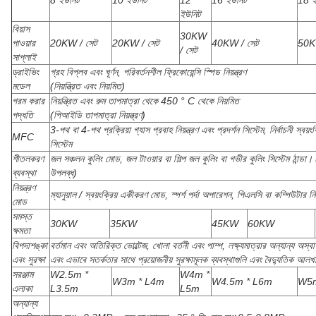
8 ইউনিট
10 ইউনিট
12
16 ইউনিট
18 ই
ইউনিট
বিয়াস
30KW
পাওয়ার
20KW / সেট
20KW / সেট
40KW / সেট
50K
/ সেট
সাপ্লাই
ড্রাইভিং
গ্রহ বিপ্লব এবং ঘূর্ণন, পরিবর্তনশীল ফ্রিকোয়েন্সি স্পিড নিয়ন্ত্রণ
মডেল
(নিয়ন্ত্রিত এবং নিয়মিত)
গরম করার
নিয়ন্ত্রিত এবং রুম তাপমাত্রা থেকে 450 ° C থেকে নিয়মিত
পদ্ধতি
(পিআইডি তাপমাত্রা নিয়ন্ত্রণ)
3-পথ বা 4-পথ প্রক্রিয়া গ্যাস প্রবাহ নিয়ন্ত্রণ এবং প্রদর্শন সিস্টেম, নির্বাচনী স্বয
MFC
সিস্টেম
শীতলকরণ
জল সঞ্চলন কুলিং মোড, জল টাওয়ার বা শিল্প জল কুলিং বা গভীর কুলিং সিস্টেম ঠান্ডা। 
ব্যবস্থা
উপলব্ধ)
নিয়ন্ত্রণ
ম্যানুয়াল / স্বয়ংক্রিয় একীকরণ মোড, স্পর্শ পর্দা অপারেশন, পিএলসি বা কম্পিউটার নিয়
মোড
সমস্ত
30KW
35KW
45KW
60KW
ক্ষমতা
বিপদাশঙ্কা
বর্তমান এবং অতিরিক্ত ভোল্টেজ, খোলা বর্তনী এবং পাম্প, লক্ষ্যমাত্রার অন্যান্য অস
এবং সুরক্ষা
এবং এভাবে সতর্কতার সাথে প্রয়োজনীয় সুরক্ষামূলক ব্যবস্থাগুলি এবং বৈদ্যুতিক আলখ
সরঞ্জাম
W2.5m *
W4m *
W3m * L4m
W4.5m * L6m
W5m
এলাকা
L3.5m
L5m
অন্যান্য