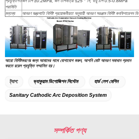
প্রযুক্তিগত
জল চাপ ≥0.2MPa, জল তাপমাত্রা ≤25 ° সি, বায়ু চাপ 0.5-0.8MPa
পরামিতি
মন্তব্য
আবরণ যন্ত্রপাতি নির্দিষ্ট প্রয়োজনীয়তা অনুযায়ী আবরণ সরঞ্জাম নির্দিষ্ট কনফিগারেশন 
আরো নির্দিষ্টকরণের জন্য আমাদের সাথে যোগাযোগ করুন, আপনি মোট আবরণ সমাধান প্রদান
করতে রয়েল প্রযুক্তি সম্মানিত হয়।
ট্যাগ:
ভ্যাকুয়াম ডিপোজিশন সিস্টেম
হার্ড লেপ মেশিন
Sanitary Cathodic Arc Deposition System
সম্পর্কিত পণ্য