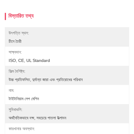
বিস্তারিত তথ্য
উৎপত্তি স্থল:
চীনে তৈরী
সাক্ষ্যদান:
ISO, CE, UL Standard
ফিল্ম বৈশিষ্ট্য:
উচ্চ প্রতিফলিত, দুর্দান্ত জারা এবং প্রতিরোধের পরিধান
নাম:
টাইটানিয়াম লেপ মেশিন
সুবিধাগুলি:
অর্থনৈতিকভাবে দক্ষ, সবচেয়ে পাতলা উত্পাদন
কারখানার অবস্থান: