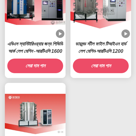
এবিএস স্যানিটারিওয়্যার জন্য পিভিডি
ডায়মন্ড স্টীল ফাইল টিআইএন হার্ড
আর্ক লেপ মেশিন -আরটিএসি 1600
লেপ মেশিন-আরটিএসি 1200
সেরা দাম পান
সেরা দাম পান