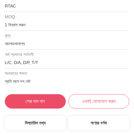
RTAC
MOQ:
1 বিন্যাস করুন
মূল্য:
আলোচনাযোগ্য
অর্থ প্রদানের শর্তাবলী:
L/C, D/A, D/P, T/T
সরবরাহের ক্ষমতা:
প্রতি মাসে দশ সেট
সেরা দাম পান
এখনই যোগাযোগ করুন
বিস্তারিত তথ্য
পণ্যের বর্ণনা