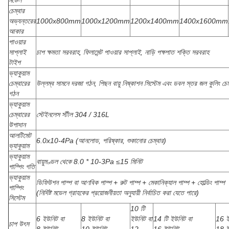
মডেল
চেম্বার
অভ্যন্তরের
1000x800mm
1000x1200mm
1200x1400mm
1400x1600mm
আকার
পাওয়ার
সাপ্লাই
চাপ ক্ষমতা সরবরাহ, ফিলামেন্ট পাওয়ার সাপ্লাই, নাড়ি পক্ষপাত শক্তি সরবরাহ
টাইপ
ভ্যাকুয়াম
চেম্বারের
উল্লম্ব সামনে দরজা গঠন, পিছন বায়ু নিষ্কাশন সিস্টেম এবং ডবল স্তর জল কুলিং চেম
গঠন
ভ্যাকুয়াম
চেম্বারের
স্টেইনলেস স্টীল 304 / 316L
উপাদান
আলটিমেট
6.0x10-4Pa (আনলোড, পরিষ্কার, শুকানোর চেম্বার)
ভ্যাকুয়াম
ভ্যাকুয়াম
বায়ুমণ্ডল থেকে 8.0 * 10-3Pa ≤15 মিনিট
পাম্পিং গতি
ভ্যাকুয়াম
ডিফিউশন পাম্প বা আণবিক পাম্প + রুট পাম্প + মেকানিক্যাল পাম্প + হোল্ডিং পাম্প
পাম্পিং
(নির্দিষ্ট মডেল গ্রাহকের প্রয়োজনীয়তা অনুযায়ী নির্বাচিত করা যেতে পারে)
সিস্টেম
10 টি
6 ইউনিট বা
8 ইউনিট বা
ইউনিট বা
14 টি ইউনিট বা
16 ই
চাপ উৎস