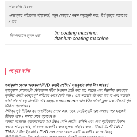
প্যাকেজিং বিবরণ:
এক্সপ্লোর পরিচালনা স্ট্যান্ডার্ড, নতুন ক্ষেত্রে / বাক্সে বস্তাবন্দী করা, দীর্ঘ দূরত্ব মহাসাগর 
/ বায়
tin coating machine
, 
বিশেষভাবে তুলে ধরা:
titanium coating machine
পণ্যের বর্ণনা
ভ্যাকুয়াম ফ্লেক অলংকরণ PVD কলাই মেশিন / ভ্যাকুয়াম ফালা টান আবরণ
ভ্যাকুয়াম বোতলগুলি স্টেইনলেস স্টীল উপাদান তৈরি করা হয়, কাচের এবং সিরামিক মালপত্র
ব্যতীত একটি গুরুত্বপূর্ণ পানীয়ের গুদাম তৈরি করা। এটা সহজেই নষ্ট করা যায় না এবং সহজেই
ভাঙা যায় না বড় মার্কেটিং দাবি এছাড়াও cosumers আকর্ষণীয় আরো সুন্দর এবং টেকসই পৃষ্ঠ
চিকিত্সা প্রয়োজন।
ঐতিহ্য পৃষ্ঠ চিকিত্সা হল প্লাস্টিকের স্প্রে করা, তবে, চলচ্চিত্রটি অল্প সময়ের পরে সহজেই
ছিটকে পড়ে। অথবা কোন প্রসাধন রং
আমরা আমাদের গ্রাহকদেরকে 10 টিরও বেশি কোটিং রেসিপি এবং লেপ প্রক্রিয়ায় বিকাশ
করতে সাহায্য করি, যা রংকে আকর্ষণীয় করে তুলতে সাহায্য করে - টিআই টার্গেট TiN /
TiAlN / টিও ইত্যাদি। PVD লেপ স্তর কেবল একটি আকর্ষণীয় রং নয় কিন্তু