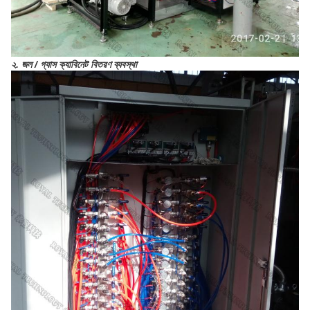
২. জল / গ্যাস ক্যাবিনেট বিতরণ ব্যবস্থা