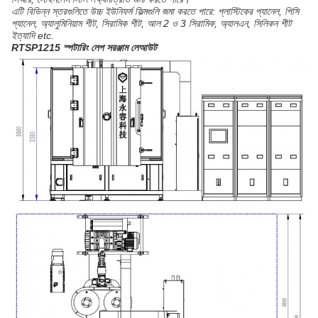
এটি বিভিন্ন স্তরগুলিতে উচ্চ ইউনিফর্ম ফিল্মগুলি জমা করতে পারে: প্লাস্টিকের প্যানেল, পিসি
প্যানেল, অ্যালুমিনিয়াম শীট, সিরামিক শীট, আল 2 ও 3 সিরামিক, অ্যালএন, সিলিকন শীট
ইত্যাদি etc.
RTSP1215 স্পটারিং লেপ সরঞ্জাম লেআউট