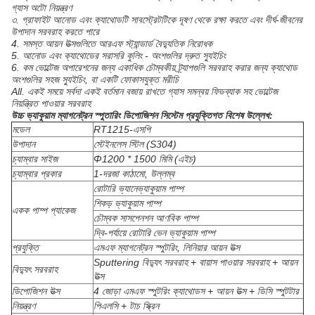
গ্যাস অটো নিয়ন্ত্রণ
৩. গ্রাফাইট আনোড এবং ক্যাথোডটি সাবস্ট্রেটটিকে দূষণ থেকে রক্ষা করতে এবং দীর্ঘ-জীবনের
উপাদান সরবরাহ করতে পারে
4. সমস্ত আয়ন উত্সগুলিতে আরএফ স্ট্যান্ডার্ড বৈদ্যুতিক নিরোধক
5. আনোড এবং ক্যাথোডের সরাসরি কুলিং - অংশগুলির দ্রুত স্যুইচিং
6. কম ভোল্টেজ অপারেশনের জন্য একাধিক চৌম্বকীয় ট্র্যাপগুলি সরবরাহ করার জন্য ক্যাথোড
অংশগুলির সহজ স্যুইচিং, বা একটি ফোকাসযুক্ত মরীচি
All. একই সময়ে সর্বদা একই বর্তমান বজায় রাখতে গ্যাস সমন্বয় ফিডব্যাক সহ ভোল্টেজ
নিয়ন্ত্রিত পাওয়ার সরবরাহ
উচ্চ ভ্যাকুয়াম ম্যাগনেট্রন স্পুতারিং ডিপোজিশন সিস্টেম প্রযুক্তিগত বিশেষ উল্লেখ:
মডেল
RT1215-এসপি
উপাদান
স্টেইনলেস স্টিল (S304)
চ্যাম্বার সাইজ
Φ1200 * 1500 মিমি (এইচ)
চ্যাম্বার প্রকার
1-দরজা কাঠামো, উল্লম্ব
রোটারি ভ্যানেভ্যাকুয়াম পাম্প
শিকড় ভ্যাকুয়াম পাম্প
একক পাম্প প্যাকেজ
চৌম্বক সাসপেনশন আণবিক পাম্প
দ্বি-পর্যায়ে রোটারি ভেন ভ্যাকুয়াম পাম্প
প্রযুক্তি
এমএফ ম্যাগনেট্রন স্পুটরিং, লিনিয়ার আয়ন উত্স
Sputtering বিদ্যুৎ সরবরাহ + বায়াস পাওয়ার সরবরাহ + আয়ন
বিদ্যুৎ সরবরাহ
উত্স
ডিপোজিশন উত্স
4 জোড়া এমএফ স্পুটরিং ক্যাথোডস + আয়ন উত্স + ডিসি স্পুটটার
নিয়ন্ত্রণ
পিএলসি + টাচ স্ক্রিন