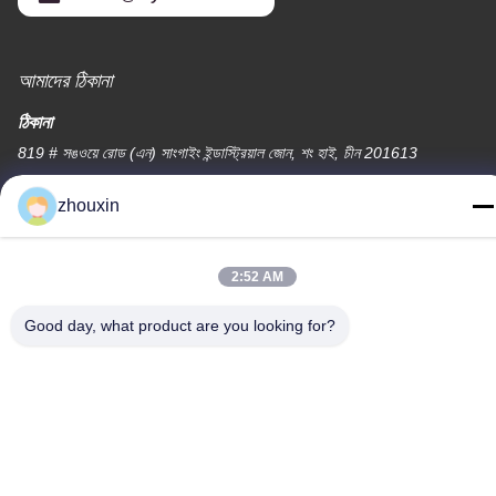
আমাদের ঠিকানা
ঠিকানা
819 # সঙওয়ে রোড (এন) সাংগাইং ইন্ডাস্ট্রিয়াল জোন, শং হাই, চীন 201613
টেলিফোন
zhouxin
86-21-37635838
2:52 AM
Good day, what product are you looking for?
গোপনীয়তা নীতি
|
সাইট ম্যাপ
চীন ভালো মানের পিভিডি ভ্যাকুয়াম আবরণ মেশিন সরবরাহকারী। কপিরাইট © -2026
SHANGHAI ROYAL TECHNOLOGY INC. সমস্ত অধিকার সংরক্ষিত।