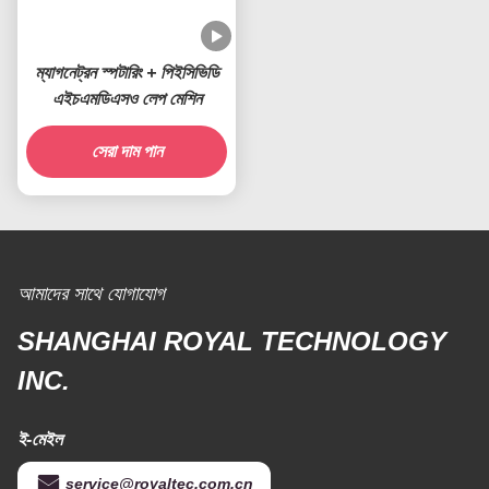
ম্যাগনেট্রন স্পটারিং + পিইসিভিডি
এইচএমডিএসও লেপ মেশিন
সেরা দাম পান
আমাদের সাথে যোগাযোগ
SHANGHAI ROYAL TECHNOLOGY
INC.
ই-মেইল
service@royaltec.com.cn