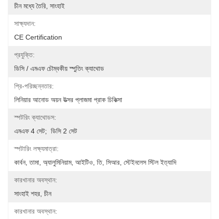
চীন মধ্যে তৈরি, সাংহাই
সাক্ষ্যদান:
CE Certification
প্রযুক্তি:
ডিসি / এমএফ চৌম্বকীয় স্পুতিং ক্যাথোড
প্রি-পরিচ্ছন্নতার:
লিনিয়ার আনোড অয়ন উত্সর প্লাজমা প্রাক চিকিত্সা
স্পটরিং ক্যাথোডস:
এমএফ 4 সেট;  ডিসি 2 সেট
স্পটারিং লক্ষ্যমাত্রা:
কার্বন, তামা, অ্যালুমিনিয়াম, আইটিও, তি, সিআর, স্টেইনলেস স্টিল ইত্যাদি
কারখানার অবস্থান:
সাংহাই শহর, চীন
কারখানার অবস্থান: