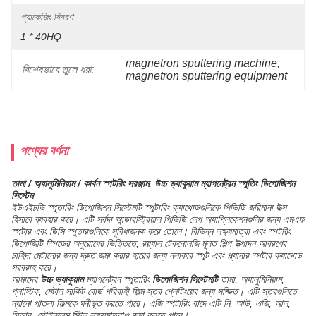
প্যাকেজিং বিবরণ:
1 * 40HQ
magnetron sputtering machine
, 
বিশেষভাবে তুলে ধরা:
magnetron sputtering equipment
পণ্যের বর্ণনা
তামা / অ্যালুমিনিয়াম / কার্বন স্পটরিং সরঞ্জাম, উচ্চ ভ্যাকুয়াম ম্যাগনেট্রন স্পুতিং ডিপোজিশন
সিস্টেম
ইউএইচভি স্পুতারিং ডিপোজিশন সিস্টেমটি স্পুটারিং ক্যাথোডগুলিকে পিভিডি জরিমানা উত্স
হিসাবে ব্যবহার করে। এটি সর্বদা আন্ডারস্ট্রিয়াল পিভিডি লেপ অ্যাপ্লিকেশনগুলির জন্য এমএফ
স্পটার এবং ডিসি স্পুতারগুলিকে সুবিধাজনক করে তোলে। বিভিন্ন লক্ষ্যমাত্রা এবং স্পটরিং
ডিপোজিটি স্পিডের অনুরোধের ভিত্তিতে, রয়্যাল টেকনোলজি মূলত শিল্প উত্পাদন আবরণের
চাহিদা মেটানোর জন্য দ্রুত জমা করার হারের জন্য নলাকার স্পুট এবং প্ল্যানার স্পটার ক্যাথোড
সরবরাহ করে।
আমাদের
উচ্চ ভ্যাকুয়াম
ম্যাগনেট্রন স্পুতারিং
ডিপোজিশন সিস্টেমটি
তামা, অ্যালুমিনিয়াম,
প্লাস্টিক, মেটাল সার্কিট বোর্ড পরিবাহী ফিল্ম স্তর প্লেটিংয়ের জন্য সজ্জিত। এটি স্তরগুলিতে
ন্যানো পাতলা ফিল্মকে ঘনীভূত করতে পারে। এজি স্পটারিং বাদে এটি নি, আউ, এজি, আল,
সিআর, স্টেইনলেস স্টিল লক্ষ্যমাত্রাও জমা করতে পারে।