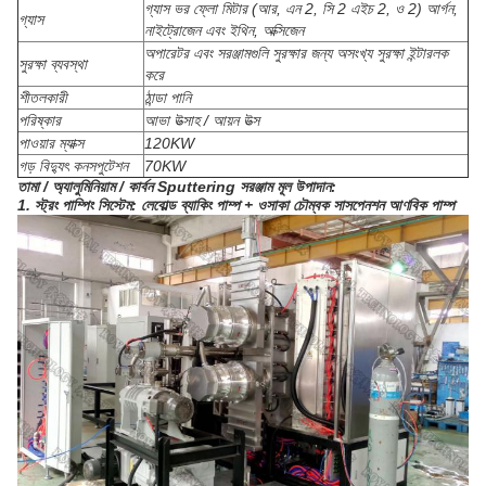
গ্যাস ভর ফ্লো মিটার (আর, এন 2, সি 2 এইচ 2, ও 2) আর্গন,
গ্যাস
নাইট্রোজেন এবং ইথিন, অক্সিজেন
অপারেটর এবং সরঞ্জামগুলি সুরক্ষার জন্য অসংখ্য সুরক্ষা ইন্টারলক
সুরক্ষা ব্যবস্থা
করে
শীতলকারী
ঠান্ডা পানি
পরিষ্কার
আভা উত্সাহ / আয়ন উত্স
পাওয়ার ম্যাক্স
120KW
গড় বিদ্যুৎ কনসপুটেশন
70KW
তামা / অ্যালুমিনিয়াম / কার্বন Sputtering সরঞ্জাম মূল উপাদান:
1. স্ট্রং পাম্পিং সিস্টেম: লেবোল্ড ব্যাকিং পাম্প + ওসাকা চৌম্বক সাসপেনশন আণবিক পাম্প