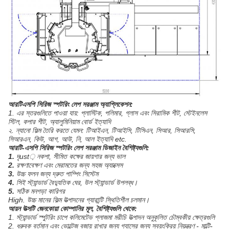
আরটিএসপি সিরিজ স্পটরিং লেপ সরঞ্জাম অ্যাপ্লিকেশন:
1. এর স্তরগুলিতে পাওয়া যায়: প্লাস্টিক, পলিমার, গ্লাস এবং সিরামিক শীট, স্টেইনলেস
স্টিল, কপার শীট, অ্যালুমিনিয়াম বোর্ড ইত্যাদি
২. ন্যানো ফিল্ম তৈরি করতে যেমন: টিআইএন, টিআইসি, টিসিএন, সিআর, সিআরসি,
সিআরএন, কিউ, আগ, আউ, নি, আল ইত্যাদি etc.
আরটি-এসপি সিরিজ স্পটরিং লেপ সরঞ্জাম ডিজাইন বৈশিষ্ট্যগুলি:
1.
দৃust় নকশা, সীমিত কক্ষের জায়গার জন্য ভাল
2.
রক্ষণাবেক্ষণ এবং মেরামতের জন্য সহজ অ্যাক্সেস
3.
উচ্চ ফলন জন্য দ্রুত পাম্পিং সিস্টেম
4.
সিই স্ট্যান্ডার্ড বৈদ্যুতিক ঘের, উল স্ট্যান্ডার্ড উপলব্ধ।
5.
সঠিক মনগড়া কারিগর
High. উচ্চ মানের ফিল্ম উত্পাদনের গ্যারান্টি স্থিতিশীল চলমান।
আয়ন উত্সটি জেনকোয়া কোম্পানির মূল, বৈশিষ্ট্যগুলি থেকে:
1. স্ট্যান্ডার্ড স্পুটরিং চাপে কলিমেটেড প্লাজমা মরীচি উত্পাদন অনুকূলিত চৌম্বকীয় ক্ষেত্রগুলি
2. ধ্রুবক বর্তমান এবং ভোল্টেজ বজায় রাখার জন্য গ্যাসের জন্য স্বয়ংক্রিয় নিয়ন্ত্রণ - মাল্টি-