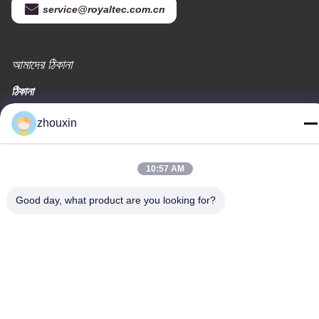
service@royaltec.com.cn
আমাদের ঠিকানা
ঠিকানা
819 # সঙওয়ে রোড (এন) সাংগাইং ইন্ডাস্ট্রিয়াল জোন, শং হাই, চীন 201613
zhouxin
টেলিফোন
86-21-37635838
10:57 AM
Good day, what product are you looking for?
গোপনীয়তা নীতি
|
সাইট ম্যাপ
চীন ভালো মানের পিভিডি ভ্যাকুয়াম আবরণ মেশিন সরবরাহকারী। কপিরাইট © -2026
SHANGHAI ROYAL TECHNOLOGY INC. সমস্ত অধিকার সংরক্ষিত।