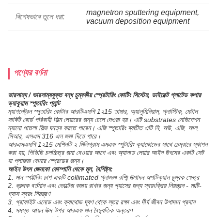
magnetron sputtering equipment
, 
বিশেষভাবে তুলে ধরা:
vacuum deposition equipment
পণ্যের বর্ণনা
ভারসাম্য / ভারসাম্যযুক্ত বন্ধ চুম্বকীয় স্প্রেটারিং কোটিং সিস্টেম, ডাইরেক্ট প্লাটেড কপার
ভ্যাকুয়াম স্পুতারিং প্লান্ট
ম্যাগনেট্রন স্পুতারিং কোটার আরটিএসপি 1২15 তামার, অ্যালুমিনিয়াম, প্লাস্টিক, মেটাল
সার্কিট বোর্ড পরিবাহী ফিল্ম লেয়ারের জন্য ঢেলে দেওয়া হয়। এটি substrates নেভিগেশন
ন্যানো পাতলা ফিল্ম ঘনত্ব করতে পারেন। এজি স্পুতারিং ব্যতীত এটি নি, অউ, এজি, আল,
সিআর, এসএস 316 এল জমা দিতে পারে।
আরএসএসপি 1২15 মেশিনটি ২ মিলিগ্রাম এমএফ স্পুটারিং ক্যাথোডের সাথে চেম্বারে স্থাপন
করা হয়, পিভিডি চলচ্চিত্র জমা দেওয়ার আগে এবং অ্যানাড লেয়ার আইন উৎসের একটি সেট
যা প্লাজমা বোমার স্প্রেডের জন্য।
আইন উৎস জেনকো কোম্পানি থেকে মূল, বৈশিষ্ট্য:
1. মান স্পট্টারিং চাপ একটি collimated প্লাজমা রশ্মি উত্পাদন অপটিক্যাল চুম্বক ক্ষেত্র
2. ধ্রুবক বর্তমান এবং ভোল্টেজ বজায় রাখার জন্য গ্যাসের জন্য স্বয়ংক্রিয় নিয়ন্ত্রন - মাল্টি-
গ্যাস স্বয়ং নিয়ন্ত্রণ
3. গ্রাফাইট এনোড এবং ক্যাথোড দূষণ থেকে স্তর রক্ষা এবং দীর্ঘ জীবন উপাদান প্রদান
4. সমস্ত আয়ন উত্স উপর আরএফ মান বৈদ্যুতিক অন্তরণ