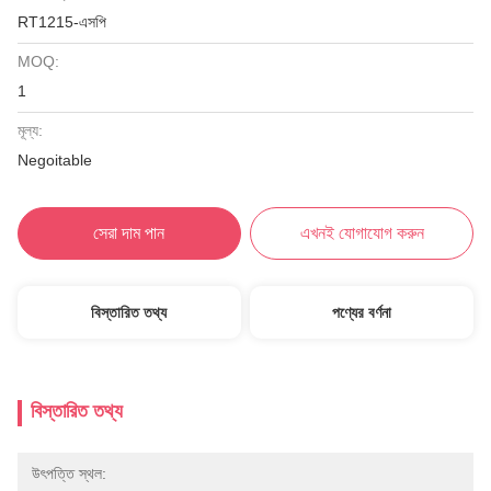
RT1215-এসপি
MOQ:
1
মূল্য:
Negoitable
সেরা দাম পান
এখনই যোগাযোগ করুন
বিস্তারিত তথ্য
পণ্যের বর্ণনা
বিস্তারিত তথ্য
উৎপত্তি স্থল: