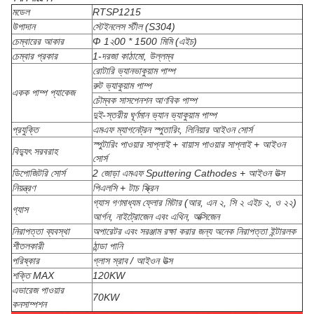
মডেল
RTSP1215
উপাদান
স্টেইনলেস স্টীল (S304)
চেম্বারের আকার
Φ 1২00 * 1500 মিমি (এইচ)
চেম্বার প্রকার
1-দরজা কাঠামো, উল্লম্ব
রোটারি ভ্যানভাকুয়াম পাম্প
রুট ভ্যাকুয়াম পাম্প
একক পাম্প প্যাকেজ
চৌম্বক সাসপেনশন আণবিক পাম্প
দুই-স্তরীয় ঘূর্ণমান ভ্যান ভ্যাকুয়াম পাম্প
প্রযুক্তি
এমএফ ম্যাগনেট্রন স্পুতারিং, লিনিয়ার আইওন সোর্স
স্পুটারিং পাওয়ার সাপ্লাই + বায়াস পাওয়ার সাপ্লাই + আইওন
বিদ্যুৎ সরবরাহ
সোর্স
ডিপোজিটরি সোর্স
2 জোড়া এমএফ Sputtering Cathodes + আইওন উত্স
নিয়ন্ত্রণ
পিএলসি + টাচ স্ক্রিন
গ্যাস গণমাধ্যম ফ্লোর মিটার (আর, এন ২, সি ২ এইচ ২, ও ২২)
গ্যাস
আর্গন, নাইট্রোজেন এবং এথিন, অক্সিজেন
নিরাপত্তা ব্যবস্থা
অপারেটর এবং সরঞ্জাম রক্ষা করার জন্য অনেক নিরাপত্তা ইন্টারলক
শীতলকারী
ঠান্ডা পানি
পরিষ্কার
গ্লাস স্রাব / আইওন উত্স
শক্তি MAX
120KW
এভারেজ পাওয়ার
70KW
কনসাম্পশন