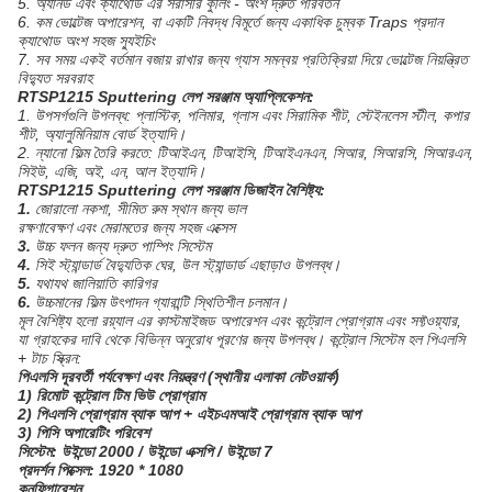
5. অ্যানড এবং ক্যাথোড এর সরাসরি কুলিং - অংশ দ্রুত পরিবর্তন
6. কম ভোল্টেজ অপারেশন, বা একটি নিবদ্ধ বিমূর্তে জন্য একাধিক চুম্বক Traps প্রদান
ক্যাথোড অংশ সহজ স্যুইচিং
7. সব সময় একই বর্তমান বজায় রাখার জন্য গ্যাস সমন্বয় প্রতিক্রিয়া দিয়ে ভোল্টেজ নিয়ন্ত্রিত
বিদ্যুত সরবরাহ
RTSP1215 Sputtering লেপ সরঞ্জাম অ্যাপ্লিকেশন:
1. উপসর্গগুলি উপলব্ধ: প্লাস্টিক, পলিমার, গ্লাস এবং সিরামিক শীট, স্টেইনলেস স্টীল, কপার
শীট, অ্যালুমিনিয়াম বোর্ড ইত্যাদি।
2. ন্যানো ফিল্ম তৈরি করতে: টিআইএন, টিআইসি, টিআইএনএন, সিআর, সিআরসি, সিআরএন,
সিইউ, এজি, অই, এন, আল ইত্যাদি।
RTSP1215 Sputtering লেপ সরঞ্জাম ডিজাইন বৈশিষ্ট্য:
1.
জোরালো নকশা, সীমিত রুম স্থান জন্য ভাল
রক্ষণাবেক্ষণ এবং মেরামতের জন্য সহজ এক্সেস
3.
উচ্চ ফলন জন্য দ্রুত পাম্পিং সিস্টেম
4.
সিই স্ট্যান্ডার্ড বৈদ্যুতিক ঘের, উল স্ট্যান্ডার্ড এছাড়াও উপলব্ধ।
5.
যথাযথ জালিয়াতি কারিগর
6.
উচ্চমানের ফিল্ম উৎপাদন গ্যারান্টি স্থিতিশীল চলমান।
মূল বৈশিষ্ট্য হলো রয়্যাল এর কাস্টমাইজড অপারেশন এবং কন্ট্রোল প্রোগ্রাম এবং সফ্টওয়্যার,
যা গ্রাহকের দাবি থেকে বিভিন্ন অনুরোধ পূরণের জন্য উপলব্ধ। কন্ট্রোল সিস্টেম হল পিএলসি
+ টাচ স্ক্রিন:
পিএলসি দূরবর্তী পর্যবেক্ষণ এবং নিয়ন্ত্রণ (স্থানীয় এলাকা নেটওয়ার্ক)
1) রিমোট কন্ট্রোল টিম ভিউ প্রোগ্রাম
2) পিএলসি প্রোগ্রাম ব্যাক আপ + এইচএমআই প্রোগ্রাম ব্যাক আপ
3) পিসি অপারেটিং পরিবেশ
সিস্টেম: উইন্ডো 2000 / উইন্ডো এক্সপি / উইন্ডো 7
প্রদর্শন পিক্সেল: 1920 * 1080
কনফিগারেশন