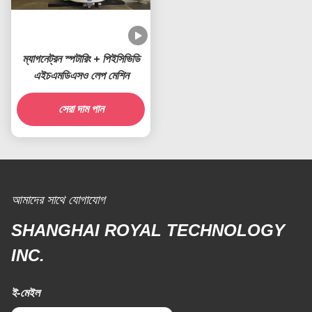
ম্যাগনেট্রন স্পটারিং + পিইসিভিডি
এইচএমডিএসও লেপ মেশিন
সেরা দাম পান
আমাদের সাথে যোগাযোগ
SHANGHAI ROYAL TECHNOLOGY
INC.
ই-মেইল