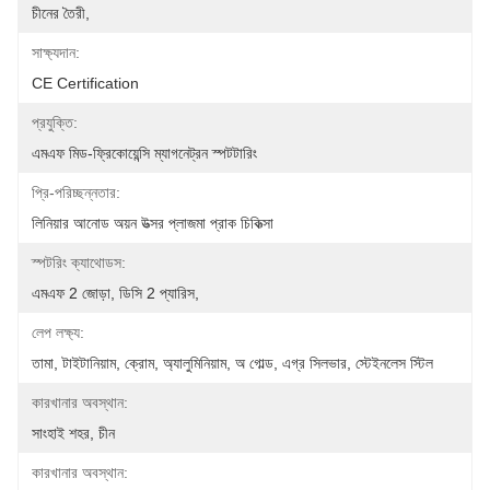
চীনের তৈরী,
সাক্ষ্যদান:
CE Certification
প্রযুক্তি:
এমএফ মিড-ফ্রিকোয়েন্সি ম্যাগনেট্রন স্পটটারিং
প্রি-পরিচ্ছন্নতার:
লিনিয়ার আনোড অয়ন উত্সর প্লাজমা প্রাক চিকিত্সা
স্পটরিং ক্যাথোডস:
এমএফ 2 জোড়া, ডিসি 2 প্যারিস,
লেপ লক্ষ্য:
তামা, টাইটানিয়াম, ক্রোম, অ্যালুমিনিয়াম, অ গোল্ড, এগ্র সিলভার, স্টেইনলেস স্টিল
কারখানার অবস্থান:
সাংহাই শহর, চীন
কারখানার অবস্থান: