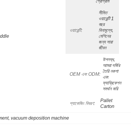
প্রোগ্রাম
সীমিত 
ওয়ারেন্টি 1 
বছর 
ওয়ারেন্টি:
বিনামূল্যে, 
ddle 
মেশিনের 
জন্য সারা 
জীবন
উপলব্ধ, 
আমরা দর্জির 
তৈরি নকশা 
OEM এবং ODM:
এবং 
ফ্যাব্রিকেশন 
সমর্থন করি
Pallet 
প্যাকেজিং বিবরণ:
Carton
ment
, 
vacuum deposition machine