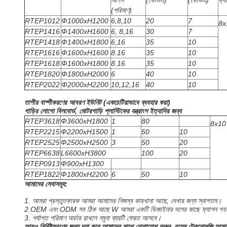
জিগস
(কেভিএ)
(কেভিএ)
ভ্যা
(পরিমাণ)
RTEP1012
Φ1000xH1200
6,8,10
20
7
8
RTEP1416
Φ1400xH1600
6, 8,16
30
7
RTEP1418
Φ1400xH1800
6,16
35
10
RTEP1616
Φ1600xH1600
8.16
35
10
RTEP1618
Φ1600xH1800
8.16
35
10
RTEP1820
Φ1800xH2000
6
40
10
RTEP2022
Φ2000xH2200
10,12,16
40
10
তাপীয় বাষ্পীকরণের আবরণ ইউনিট (একচেটিয়াভাবে ব্যবহার করা)
গাড়ির লোগো বিলবোর্ড, মোটরগাড়ি প্লাস্টিকের যন্ত্রাংশ ইত্যাদির জন্য
RTEP3618
Φ3600xH1800
1
80
8x1
RTEP2215
Φ2200xH1500
1
50
10
RTEP2525
Φ2500xH2500
3
50
20
RTEP6638
L6600xH3800
100
20
RTEP0913
Φ900xH1300
RTEP1822
Φ1800xH2200
6
50
10
আমাদের সেবাসমূহ:
1. আমরা প্রস্তুতকারক আমরা আমাদের নিজস্ব কারখানা আছে, দেখার জন্য স্বাগতম।
2.OEM এবং ODM সব ঠিক আছে W আমরা একটি ডিজাইনার দলের কাছে ফ্যাশন গহনা তৈর
3. পর্যাপ্ত পরিমাণ অর্ডার রাখলে নমুনা ব্যয়টি ফেরত আসবে।
আরও নির্দিষ্টকরণের জন্য দয়া করে আমাদের সাথে যোগাযোগ করুন, রয়েল টেকনোলজি আমা