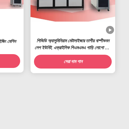
পিভিডি অ্যালুমিনিয়াম মেটালাইজার তাপীয় বাষ্পীভবন
ইজিং মেশিন
লেপ ইউনিট, এক্রাইলিক পিএমএমএ গাড়ি লোগো বোর্ড
ক্রোম মেটালাইজিং সিস্টেম
সেরা দাম পান