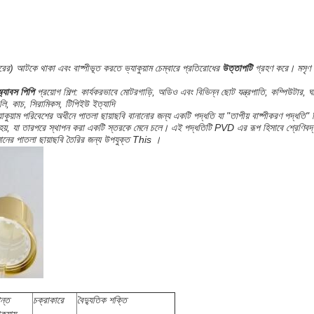
ের) আটকে থাকা এবং বাষ্পীভূত করতে ভ্যাকুয়াম চেম্বারে প্রতিরোধের
উত্তাপটি
গ্রহণ করে। মসৃণ ছা
অ্যাবস পিপি
প্রয়োগ শিল্প: কার্যকরভাবে মোটরগাড়ি, অডিও এবং বিভিন্ন ছোট যন্ত্রপাতি, কম্পিউটার, ঘ
বলি, কাচ, সিরামিকস, টিপিইউ ইত্যাদি
াকুয়াম পরিবেশের অধীনে পাতলা ছায়াছবি বানানোর জন্য একটি পদ্ধতি যা "তাপীয় বাষ্পীকরণ পদ্ধতি"
 হয়, যা তারপরে স্থাপন করা একটি স্তরকে মেনে চলে। এই পদ্ধতিটি PVD এর রূপ হিসাবে শ্রেণিবদ্ধ করা
মানের পাতলা ছায়াছবি তৈরির জন্য উপযুক্ত This ।
ান্ত
চক্রাকারে
বৈদ্যুতিক শক্তি