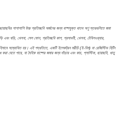
য়াছবির পাশাপাশি উচ্চ প্রতিচ্ছবি অর্জনের জন্য বাষ্পযুক্ত ধাতব অণু স্তরগুলিতে জমা
ড়ি এবং ঘড়ি, খেলনা, সেল ফোন, প্রতিচ্ছবি কাপ, প্রসাধনী, খেলনা, টেবিলওয়্যার,
 হিসাবে সম্বোধিত হয়। এই পদ্ধতিতে, একটি ইলেকট্রন মরীচি (ই-বিম) বা রেজিস্টিভ হিটিং
 যেতে পারে, যা দৈহিক বাষ্পের জমার জন্য দাঁড়ায় এবং কাচ, প্লাস্টিক, ছায়াছবি, ধাতু