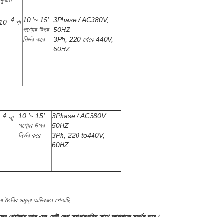
কুয়াম
10 '~ 15'
3Phase / AC380V,
-4
x10
পা
পণ্যের উপর
50HZ
নির্ভর করে
3Ph, 220 থেকে 440V,
60HZ
10 '~ 15'
3Phase / AC380V,
-4
0
পা
পণ্যের উপর
50HZ
নির্ভর করে
3Ph, 220 to440V,
60HZ
ির সমৃদ্ধ অভিজ্ঞতা পেয়েছি
দের পেশাদার জ্ঞান এবং মোট লেপ সমাধানগুলির সাথে আপনাকে সমর্থন করে।