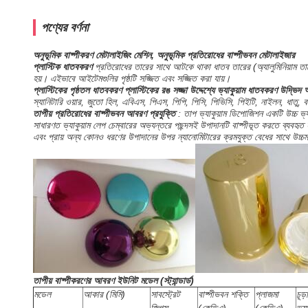
পণ্যের বর্ণনা
অনুভূমিক বাষ্পীকরণ মেটালাইজিং মেশিন, অনুভূমিক প্রতিরোধের বাষ্পীভবন মেটালাইজার
প্লাস্টিক ধাতবকরণ
প্রতিরোধের তারের সাথে আটকে থাকা ধাতব তারের (অ্যালুমিনিয়াম তার
হয়। এইভাবে আইটেমগুলির পৃষ্ঠটি সজ্জিত এবং সজ্জিত করা যায়।
প্লাস্টিকের পৃষ্ঠতল ধাতবকরণ প্লাস্টিকের রঙ সজ্জা উদ্দেশ্যে ভ্যাকুয়াম ধাতবকরণ উদ্ভিদ 
স্যানিটারি ওয়ার, জুতো হিল, এবিএস, পিএস, পিপি, পিসি, পিভিসি, পিইটি, নাইলন, ধাতু, 
তাপীয় প্রতিরোধের বাষ্পীভবন আবরণ প্রযুক্তি
: তাপ ভ্যাকুয়াম ডিপোজিশন একটি উচ্চ ভ্য
সাধারণত ভ্যাকুয়াম লেপ চেম্বারের অভ্যন্তরে পছন্দসই উপাদানটি বাষ্পীভূত করতে ব্যবহৃত
এবং প্রায় অন্য কোনও ধরণের উপাদানের উপর ন্যানোমিটারের ক্রমযুক্ত বেধের সাথে উচ্চ
তাপীয় বাষ্পীকরণের আবরণ ইউনিট মডেল (স্ট্যান্ডার্ড)
মডেল
আকার (মিমি)
সাবস্ট্রেট
বাষ্পীভবন শক্তি
প্লাজমা
চূড়