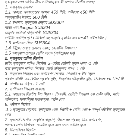
ভ্যাকুয়াম লেপ মেশিনে নীচে তালিকাভুক্ত কী সম্পন্ন সিস্টেম রয়েছে:
1. ভ্যাকুয়াম চেম্বার
1.1 আকার: অভ্যন্তরের প্রস্থ: 450 মিমি, গভীরতা: 450 মিমি
অভ্যন্তরীণ উচ্চতা: 500 মিমি
1.2 উপাদান: ভ্যাকুয়াম চেম্বার SUS304
দরজা এবং flanges SUS304
চেম্বার কাঠামো শক্তিশালী: SUS304
পেইন্টিং সমাপ্তি পৃষ্ঠের চিকিত্সা সহ চেম্বার চ্যাসিস এস এস 41 মাইল স্টিল।
1.3 বাষ্পীভবন শিল্ড: SUS304
1.4 উইন্ডো দেখুন: চেম্বার দরজা, কোয়ার্টজ উপাদান।
1.5 ভ্যাকুয়াম চেম্বার ভেন্টিং ভালভ (সাইলেন্সার সহ)
2. ভ্যাকুয়াম পাম্পিং সিস্টেম
রুফিং ভ্যাকুয়াম পাম্পিং সিস্টেম: 2-পর্যায়ে রোটারি ভ্যান পাম্প -1 সেট
উচ্চ ভ্যাকুয়াম পাম্পিং সিস্টেম: টার্বো মলিকুলার পাম্প -১ সেট
3. বৈদ্যুতিন নিয়ন্ত্রণ এবং অপারেশন সিস্টেম- পিএলসি + টাচ স্ক্রিন
প্রধান সার্কিট: নন-ফিউজ ব্রেকার সুইচ, বৈদ্যুতিন চৌম্বকীয় সুইচ, সিরিজের ধরণে সি / টি
4. বাষ্পীভবন শক্তি - 1 সেট
৫. বাষ্পীভবন নিয়ন্ত্রণ ব্যবস্থা
5.1 অপারেশন সিস্টেম: টাচ স্ক্রিন + পিএলসি, রেসিপি নিয়ন্ত্রণ এবং ডেটা লগিং, অটো
শাটডাউন, স্বয়ংক্রিয় স্থানান্তর, অটো লেপ
6. পরিমাপ সিস্টেম
.1.১ ভ্যাকুয়াম প্রেসার: ভ্যাকুয়াম গেজ: পিরানী + পেনিং গেজ + সম্পূর্ণ পরিসীমা ভ্যাকুয়াম
গেজ
7. অ্যালার্ম সিস্টেম: সংকুচিত বায়ুচাপ, শীতল জল প্রবাহ, মিস-অপারেশন;
পাওয়ার লোড নির্দেশক: ভোল্টেজ সূচক এবং লোড বর্তমান সূচক
8. ডিপোজিশন সিস্টেম