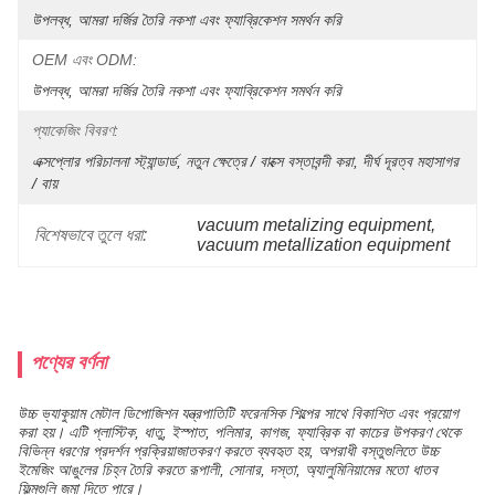
উপলব্ধ, আমরা দর্জির তৈরি নকশা এবং ফ্যাব্রিকেশন সমর্থন করি
OEM এবং ODM:
উপলব্ধ, আমরা দর্জির তৈরি নকশা এবং ফ্যাব্রিকেশন সমর্থন করি
প্যাকেজিং বিবরণ:
এক্সপ্লোর পরিচালনা স্ট্যান্ডার্ড, নতুন ক্ষেত্রে / বাক্সে বস্তাবন্দী করা, দীর্ঘ দূরত্ব মহাসাগর 
/ বায়
vacuum metalizing equipment
, 
বিশেষভাবে তুলে ধরা:
vacuum metallization equipment
পণ্যের বর্ণনা
উচ্চ ভ্যাকুয়াম মেটাল ডিপোজিশন যন্ত্রপাতিটি ফরেনসিক শিল্পের সাথে বিকাশিত এবং প্রয়োগ
করা হয়। এটি প্লাস্টিক, ধাতু, ইস্পাত, পলিমার, কাগজ, ফ্যাব্রিক বা কাচের উপকরণ থেকে
বিভিন্ন ধরণের প্রদর্শন প্রক্রিয়াজাতকরণ করতে ব্যবহৃত হয়, অপরাধী বস্তুগুলিতে উচ্চ
ইমেজিং আঙুলের চিহ্ন তৈরি করতে রূপালী, সোনার, দস্তা, অ্যালুমিনিয়ামের মতো ধাতব
ফিল্মগুলি জমা দিতে পারে।