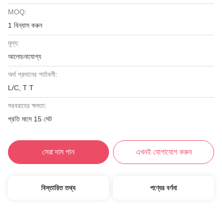
MOQ:
1 বিন্যাস করুন
মূল্য:
আলোচনাযোগ্য
অর্থ প্রদানের শর্তাবলী:
L/C, T T
সরবরাহের ক্ষমতা:
প্রতি মাসে 15 সেট
সেরা দাম পান
এখনই যোগাযোগ করুন
বিস্তারিত তথ্য
পণ্যের বর্ণনা