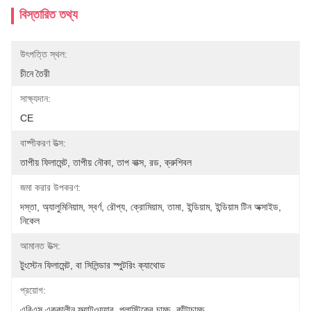
বিস্তারিত তথ্য
উৎপত্তি স্থল:
চীনে তৈরী
সাক্ষ্যদান:
CE
বাষ্পীকরণ উত্স:
তাপীয় ফিলামেন্ট, তাপীয় নৌকা, তাপ বাক্স, রড, ক্রুশিবল
জমা করার উপকরণ:
দস্তা, অ্যালুমিনিয়াম, স্বর্ণ, রৌপ্য, ক্রোমিয়াম, তামা, ইন্ডিয়াম, ইন্ডিয়াম টিন অক্সাইড, 
নিকেল
আমানত উত্স:
টুংস্টেন ফিলামেন্ট, বা সিলিন্ডার স্পুটরিং ক্যাথোড
প্রয়োগ:
এবিএস এককালীন ফ্ল্যাটওয়্যার, প্লাস্টিকের চামচ, কাঁটাচামচ