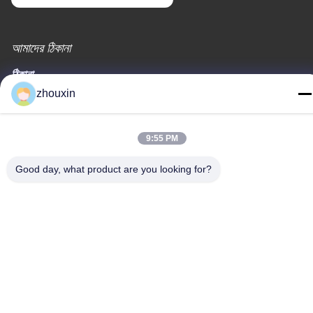
আমাদের ঠিকানা
ঠিকানা
zhouxin
819 # সঙওয়ে রোড (এন) সাংগাইং ইন্ডাস্ট্রিয়াল জোন, শং হাই, চীন 201613
টেলিফোন
9:55 PM
86-21-37635838
Good day, what product are you looking for?
গোপনীয়তা নীতি
|
সাইট ম্যাপ
চীন ভালো মানের পিভিডি ভ্যাকুয়াম আবরণ মেশিন সরবরাহকারী। কপিরাইট © -2026
SHANGHAI ROYAL TECHNOLOGY INC. সমস্ত অধিকার সংরক্ষিত।