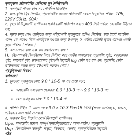
ভ্যাকুয়াম মেটালাইজিং মেশিনের মূল বৈশিষ্ট্যগুলি:
1. কমপ্যাক্ট পায়ের ছাপ সহ পোর্টেবল ডিজাইন
2. জল-কুলিং ফ্রি সিস্টেম, প্রয়োজনীয় কাজের পরিবেশটি কেবল বৈদ্যুতিক শক্তি: 1Ph,
220V 50Hz, 60A;
৩. বৃহত ভিউ বন্দরটি বাষ্পীভবন প্রক্রিয়াটি পরিদর্শন করতে 400 মিমি পর্যন্ত কোয়ার্টজ উইন্ডো
সহ;
4. দ্রুত চক্র লেপ প্রক্রিয়া জন্য শক্তিশালী ভ্যাকুয়াম পাম্পিং সিস্টেম: উচ্চ টার্বো আণবিক
পাম্প, যে কোনও দিকে একত্রিত হওয়ার জন্য উপলব্ধ; 2-পর্যায়ে রোটারি ভ্যান পাম্পের একটি
বৃহত পরিমাণে সজ্জিত।
5. কম চলমান ব্যয় এবং কম রক্ষণাবেক্ষণ ব্যয়।
H. এইচএমআই ডিভাইসের উপর ভিত্তি করে নমনীয় অপারেশন: প্রসেসিং পৃষ্ঠা, বক্ররেখার
পৃষ্ঠা, অ্যালার্ম পৃষ্ঠা, রক্ষণাবেক্ষণ পৃষ্ঠাগুলি ইত্যাদি log ডেটা লগ ইন এবং প্রসেসিং ডেটা
ডাউনলোড করার জন্য ইউএসবি সংযোগ পোর্ট।
প্রযুক্তিগত বিবরণ
কর্মক্ষমতা
1. চূড়ান্ত ভ্যাকুয়াম চাপ: 9.0 * 10-5 পা এর চেয়ে ভাল;
অপারেটিং ভ্যাকুয়াম প্রেসার: 6.0 * 10-3 পা ~ 9.0 * 10-3 পা;
বেস ভ্যাকুয়াম চাপ: 3.0 * 10-4 পা
৪. পাম্পিং টাইম: 1 এএম থেকে 9.0 × 10-3 Pa≤15 মিনিট (ঘরের তাপমাত্রা, শুকনো,
পরিষ্কার এবং খালি চেম্বার)
৫. জমানার উত্স: টংস্টেন বোর্ড ফিলামেন্ট বাষ্পীভবন
Ope. অপারেটিং মডেল: সম্পূর্ণ স্বয়ংক্রিয়ভাবে / আধা-অটো / ম্যানুয়ালি
Dep. ডিপোজিশন সামগ্রী: দস্তা, সিলভার, সোনার, অ্যালুমিনিয়াম ইত্যাদি
গঠন