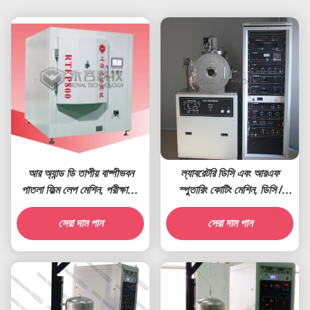
আর অ্যান্ড ডি তাপীয় বাষ্পীভবন
ল্যাবরেটরি ডিসি এবং আরএফ
পাতলা ফিল্ম লেপ মেশিন, পরীক্ষাগার
স্পুতারিং কোটিং মেশিন, ডিসি /
পাতলা ফিল্ম ডিপোজিশন সিস্টেম
এমএফ স্পুতারিং ল্যাব। কয়টিং
সেরা দাম পান
ইউনিট, আরএডি ডি ল্যাব।
সেরা দাম পান
Sputtering সিস্টেম