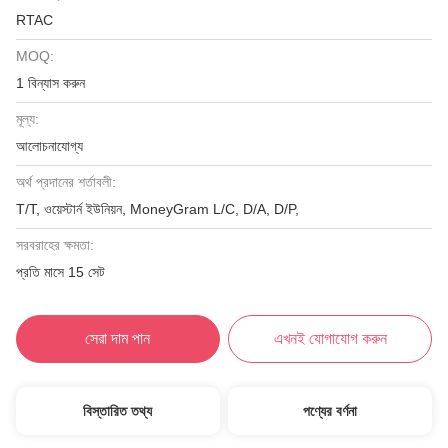
RTAC
MOQ:
1 বিন্যাস করুন
মূল্য:
আলোচনাযোগ্য
অর্থ প্রদানের শর্তাবলী:
T/T, ওয়েস্টার্ন ইউনিয়ন, MoneyGram L/C, D/A, D/P,
সরবরাহের ক্ষমতা:
প্রতি মাসে 15 সেট
সেরা দাম পান
এখনই যোগাযোগ করুন
বিস্তারিত তথ্য
পণ্যের বর্ণনা