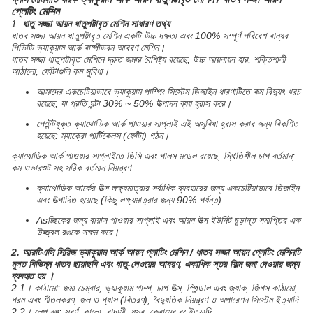
প্লেটিং মেশিন
1.
ধাতু সজ্জা আয়ন ধাতুপট্টাবৃত মেশিন সাধারণ তথ্য
ধাতব সজ্জা আয়ন ধাতুপট্টাবৃত মেশিন একটি উচ্চ দক্ষতা এবং 100% সম্পূর্ণ পরিবেশ বান্ধব
পিভিডি ভ্যাকুয়াম আর্ক বাষ্পীভবন আবরণ মেশিন।
ধাতব সজ্জা ধাতুপট্টাবৃত মেশিনে দ্রুত জমার বৈশিষ্ট্য রয়েছে, উচ্চ আয়নায়ন হার, শক্তিশালী
আঠালো, ফোঁটাগুলি কম সুবিধা।
আমাদের একচেটিয়াভাবে ভ্যাকুয়াম পাম্পিং সিস্টেম ডিজাইন ধারণাটিতে কম বিদ্যুৎ খরচ
রয়েছে, যা প্রতি ঘন্টা 30% ~ 50% উত্পাদন ব্যয় হ্রাস করে।
পেটেন্টযুক্ত ক্যাথোডিক আর্ক পাওয়ার সাপ্লাই এই অসুবিধা হ্রাস করার জন্য বিকশিত
হয়েছে: ম্যাক্রো পার্টিকেলস (ফোঁটা) গঠন।
ক্যাথোডিক আর্ক পাওয়ার সাপ্লাইতে ডিসি এবং পালস মডেল রয়েছে, স্থিতিশীল চাপ বর্তমান;
কম ওভারশুট সহ সঠিক বর্তমান নিয়ন্ত্রণ
ক্যাথোডিক আর্কের উত্স লক্ষ্যমাত্রার সর্বাধিক ব্যবহারের জন্য একচেটিয়াভাবে ডিজাইন
এবং উত্পাদিত হয়েছে (কিছু লক্ষ্যমাত্রার জন্য 90% পর্যন্ত)
Asচ্ছিকের জন্য বায়াস পাওয়ার সাপ্লাই এবং আয়ন উত্স ইউনিট চূড়ান্ত সমাপ্তির এক
উজ্জ্বল রঙকে সক্ষম করে।
2. আরটিএসি সিরিজ ভ্যাকুয়াম আর্ক আয়ন প্লাটিং মেশিন / ধাতব সজ্জা আয়ন প্লেটিং মেশিনটি
মূলত
বিভিন্ন ধাতব ছায়াছবি এবং ধাতু-লেওয়ের আবরণ, একাধিক স্তর ফিল্ম
জমা দেওয়ার জন্য
ব্যবহৃত হয়
।
2.1। কাঠামো: জমা চেম্বার, ভ্যাকুয়াম পাম্প, চাপ উত্স, স্পিন্ডাল এবং জ্যাক, জিগস কাঠামো,
গরম এবং শীতলকরণ, জল ও গ্যাস (বিতরণ), বৈদ্যুতিক নিয়ন্ত্রণ ও অপারেশন সিস্টেম ইত্যাদি
2.2। লেপ রঙ: স্বর্ণ, কালো, বাদামী, ধূসর, ক্রোমের রং ইত্যাদি