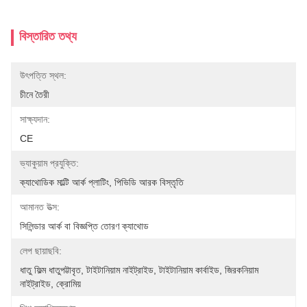
বিস্তারিত তথ্য
উৎপত্তি স্থল:
চীনে তৈরী
সাক্ষ্যদান:
CE
ভ্যাকুয়াম প্রযুক্তি:
ক্যাথোডিক মাল্টি আর্ক প্লাটিং, পিভিডি আরক বিস্তৃতি
আমানত উত্স:
সিলিন্ডার আর্ক বা বিজ্ঞপ্তি তোরণ ক্যাথোড
লেপ ছায়াছবি:
ধাতু ফিল্ম ধাতুপট্টাবৃত, টাইটানিয়াম নাইট্রাইড, টাইটানিয়াম কার্বাইড, জিরকনিয়াম 
নাইট্রাইড, ক্রোমিয়