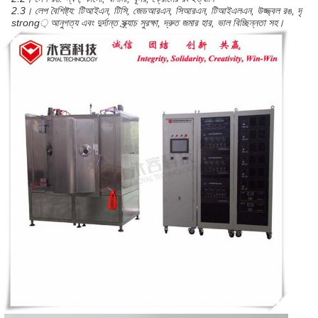
2.3। লেপ বৈশিষ্ট্য: টিআইএন, টিসি, জেডআরএন, সিআরএন, টিআইএলএন, উজ্জ্বল রঙ, দৃ
strong় আনুগত্য এবং দুর্দান্ত স্ক্র্যাচ সুরক্ষা, দ্রুত জমার হার, ভাল বিচ্ছিন্নতা সহ।