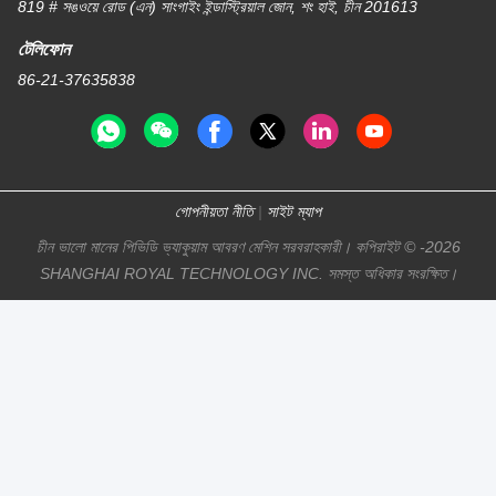
819 # সঙওয়ে রোড (এন) সাংগাইং ইন্ডাস্ট্রিয়াল জোন, শং হাই, চীন 201613
টেলিফোন
86-21-37635838
গোপনীয়তা নীতি
|
সাইট ম্যাপ
চীন ভালো মানের পিভিডি ভ্যাকুয়াম আবরণ মেশিন সরবরাহকারী। কপিরাইট © -2026
SHANGHAI ROYAL TECHNOLOGY INC. সমস্ত অধিকার সংরক্ষিত।