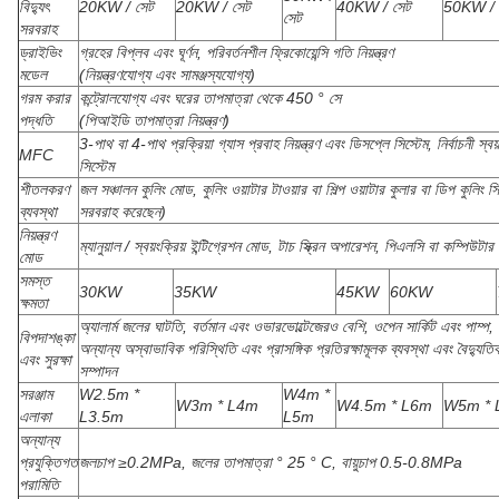
বিদ্যুৎ
20KW / সেট
20KW / সেট
40KW / সেট
50KW / 
সেট
সরবরাহ
ড্রাইভিং
গ্রহের বিপ্লব এবং ঘূর্ণন, পরিবর্তনশীল ফ্রিকোয়েন্সি গতি নিয়ন্ত্রণ
মডেল
(নিয়ন্ত্রণযোগ্য এবং সামঞ্জস্যযোগ্য)
গরম করার
কন্ট্রোলযোগ্য এবং ঘরের তাপমাত্রা থেকে 450 ° সে
পদ্ধতি
(পিআইডি তাপমাত্রা নিয়ন্ত্রণ)
3-পাথ বা 4-পাথ প্রক্রিয়া গ্যাস প্রবাহ নিয়ন্ত্রণ এবং ডিসপ্লে সিস্টেম, নির্বাচনী স্বয়
MFC
সিস্টেম
শীতলকরণ
জল সঞ্চালন কুলিং মোড, কুলিং ওয়াটার টাওয়ার বা শিল্প ওয়াটার কুলার বা ডিপ কুলিং স
ব্যবস্থা
সরবরাহ করেছেন)
নিয়ন্ত্রণ
ম্যানুয়াল / স্বয়ংক্রিয় ইন্টিগ্রেশন মোড, টাচ স্ক্রিন অপারেশন, পিএলসি বা কম্পিউটার নি
মোড
সমস্ত
30KW
35KW
45KW
60KW
ক্ষমতা
অ্যালার্ম জলের ঘাটতি, বর্তমান এবং ওভারভোল্টেজেরও বেশি, ওপেন সার্কিট এবং পাম্প, ল
বিপদাশঙ্কা
অন্যান্য অস্বাভাবিক পরিস্থিতি এবং প্রাসঙ্গিক প্রতিরক্ষামূলক ব্যবস্থা এবং বৈদ্যুত
এবং সুরক্ষা
সম্পাদন
সরঞ্জাম
W2.5m *
W4m *
W3m * L4m
W4.5m * L6m
W5m * 
এলাকা
L3.5m
L5m
অন্যান্য
প্রযুক্তিগত
জলচাপ ≥0.2MPa, জলের তাপমাত্রা ° 25 ° C, বায়ুচাপ 0.5-0.8MPa
পরামিতি