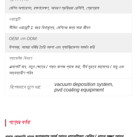
মেশিন অপারেশন, রক্ষণাবেক্ষণ, আবরণ প্রক্রিয়া রেসিপি, প্রোগ্রাম
ওয়ারেন্টি:
সীমিত ওয়ারেন্টি 1 বছর বিনামূল্যে, মেশিনের জন্য সারা জীবন
OEM এবং ODM:
উপলব্ধ, আমরা দর্জির তৈরি নকশা এবং ফ্যাব্রিকেশন সমর্থন করি
প্যাকেজিং বিবরণ:
এক্সপোর্ট মান, নতুন ক্ষেত্রে / শক্ত কাগজ প্যাক করা, দীর্ঘ দূরত্ব মহাসাগর / বায়ু এবং 
অভ্যন্তরীণ পরিব
vacuum deposition system
, 
বিশেষভাবে তুলে ধরা:
pvd coating equipment
পণ্যের বর্ণনা
ভ্যাকুয়াম আর্ক আয়ন ধাতুপট্টাবৃত মেশিন / ধাতব সজ্জা আয়ন
গ্লাস মোমবাতি ধারক