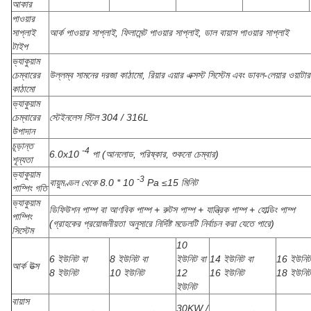
আকার
পাওয়ার
সাপ্লাই
আর্ক পাওয়ার সাপ্লাই, ফিলামেন্ট পাওয়ার সাপ্লাই, ডাল বায়াস পাওয়ার সাপ্লাই
টাইপ
ভ্যাকুয়াম
চেম্বারের
উল্লম্ব সামনের দরজা কাঠামো, রিয়ার এয়ার এক্সস্ট সিস্টেম এবং ডাবল-লেয়ার ওয়াটার 
কাঠামো
ভ্যাকুয়াম
চেম্বারের
স্টেইনলেস স্টিল 304 / 316L
উপাদান
চূড়ান্ত
-4
6.0x10
পা (আনলোড, পরিষ্কার, শুকনো চেম্বার)
শূন্যতা
ভ্যাকুয়াম
-3
বায়ুমণ্ডল থেকে 8.0 * 10
Pa ≤15 মিনিট
পাম্পিং গতি
ভ্যাকুয়াম
ডিফিউশন পাম্প বা আণবিক পাম্প + রুটস পাম্প + যান্ত্রিক পাম্প + হোল্ডিং পাম্প
পাম্পিং
(গ্রাহকের প্রয়োজনীয়তা অনুসারে নির্দিষ্ট মডেলটি নির্বাচন করা যেতে পারে)
সিস্টেম
10
6 ইউনিট বা
8 ইউনিট বা
ইউনিট বা
14 ইউনিট বা
16 ইউনিট
আর্ক উত্স
8 ইউনিট
10 ইউনিট
12
16 ইউনিট
18 ইউনিট
ইউনিট
বায়াস
30KW /