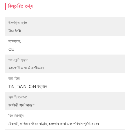
বিস্তারিত তথ্য
উৎপত্তি স্থল:
চীনে তৈরী
সাক্ষ্যদান:
CE
জবানবন্দি সূত্র:
ক্যাথোডিক আর্ক বাষ্পীভবন
জমা ফিল্ম:
TiN, TiAlN, CrN ইত্যাদি
অ্যাপ্লিকেশন:
কার্যকরী হার্ড আবরণ
ফিল্ম বৈশিষ্ট্য:
টেকসই, হাতিয়ার জীবন বাড়ায়, চমৎকার জারা এবং পরিধান প্রতিরোধের