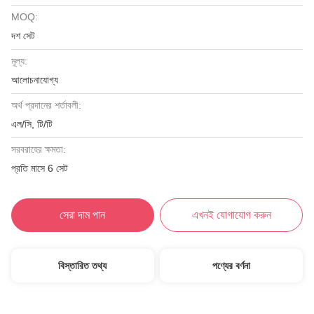
MOQ:
দশ সেট
মূল্য:
আলোচনাযোগ্য
অর্থ প্রদানের শর্তাবলী:
এল/সি, টি/টি
সরবরাহের ক্ষমতা:
প্রতি মাসে 6 সেট
সেরা দাম পান
এখনই যোগাযোগ করুন
বিস্তারিত তথ্য
পণ্যের বর্ণনা