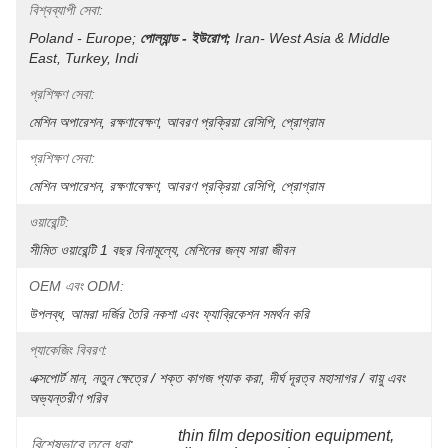
বিশ্বব্যাপী সেবা:
Poland - Europe;
পোল্যান্ড - ইউরোপ;
Iran- West Asia & Middle 
East, Turkey, Indi
প্রশিক্ষণ সেবা:
মেশিন অপারেশন, রক্ষণাবেক্ষণ, আবরণ প্রক্রিয়া রেসিপি, প্রোগ্রাম
প্রশিক্ষণ সেবা:
মেশিন অপারেশন, রক্ষণাবেক্ষণ, আবরণ প্রক্রিয়া রেসিপি, প্রোগ্রাম
ওয়ারেন্টি:
সীমিত ওয়ারেন্টি 1 বছর বিনামূল্যে, মেশিনের জন্য সারা জীবন
OEM এবং ODM:
উপলব্ধ, আমরা দর্জির তৈরি নকশা এবং ফ্যাব্রিকেশন সমর্থন করি
প্যাকেজিং বিবরণ:
এক্সপোর্ট মান, নতুন ক্ষেত্রে / শক্ত কাগজ প্যাক করা, দীর্ঘ দূরত্ব মহাসাগর / বায়ু এবং 
অভ্যন্তরীণ পরিব
thin film deposition equipment
, 
বিশেষভাবে তুলে ধরা: