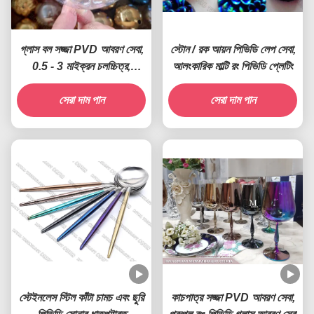
গ্লাস বল সজ্জা PVD আবরণ সেবা,
স্টোন / রক আয়ন পিভিডি লেপ সেবা,
0.5 - 3 মাইক্রন চলচ্চিত্র,
আলংকারিক মাল্টি রং পিভিডি প্লেটিং
ক্যাথোডিক আর্ক Plating
সেরা দাম পান
সেরা দাম পান
স্টেইনলেস স্টিল কাঁটা চামচ এবং ছুরি
কাচপাত্র সজ্জা PVD আবরণ সেবা,