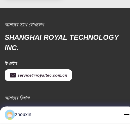
আমাদের সাথে যোগাযোগ
SHANGHAI ROYAL TECHNOLOGY
INC.
ই-মেইল
service@royaltec.com.cn
আমাদের ঠিকানা
ঠিকানা
zhouxin
819 # সঙওয়ে রোড (এন) সাংগাইং ইন্ডাস্ট্রিয়াল জোন, শং হাই, চীন 201613
টেলিফোন