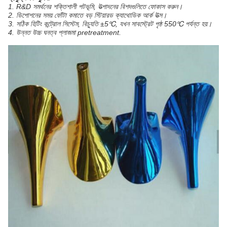
1. R&D সমর্থনের শক্তিশালী পটভূমি, উত্পাদনের বিশদগুলিতে ফোকাস করুন।
2. ডিপোশনের সময় ফোঁটা কমাতে বড় স্টিয়ারড ক্যাথোডিক আর্ক উত্স।
3. সঠিক হিটিং কন্ট্রোল সিস্টেম, বিচ্যুতি ±5℃, যখন সাবস্ট্রেট পৃষ্ঠ 550℃ পর্যন্ত হয়।
4. উন্নত উচ্চ ঘনত্ব প্লাজমা pretreatment.