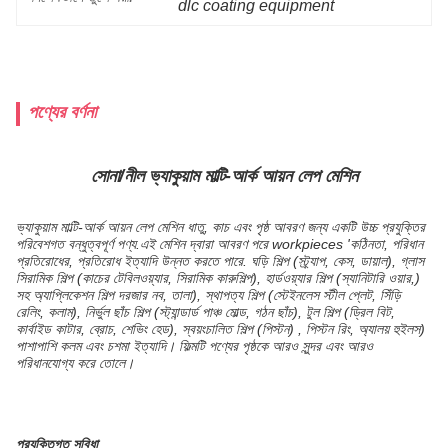
dlc coating equipment
পণ্যের বর্ণনা
সোনা/নীল ভ্যাকুয়াম মাল্টি-আর্ক আয়ন লেপ মেশিন
ভ্যাকুয়াম মাল্টি-আর্ক আয়ন লেপ মেশিন ধাতু, কাচ এবং পৃষ্ঠ আবরণ জন্য একটি উচ্চ প্রযুক্তির
পরিবেশগত বন্ধুত্বপূর্ণ পণ্য.এই মেশিন দ্বারা আবরণ পরে workpieces 'কঠিনতা, পরিধান
প্রতিরোধের, প্রতিরোধ ইত্যাদি উন্নত করতে পারে. ঘড়ি শিল্প (স্ট্র্যাপ, কেস, ডায়াল), গ্লাস
সিরামিক শিল্প (কাচের টেবিলওয়্যার, সিরামিক কারুশিল্প), হার্ডওয়্যার শিল্প (স্যানিটারি ওয়ার,)
সহ অ্যাপ্লিকেশন শিল্প দরজার নব, তালা), স্থাপত্য শিল্প (স্টেইনলেস স্টীল প্লেট, সিঁড়ি
রেলিং, কলাম), নির্ভুল ছাঁচ শিল্প (স্ট্যান্ডার্ড পাঞ্চ মোল্ড, গঠন ছাঁচ), টুল শিল্প (ড্রিল বিট,
কার্বাইড কাটার, ব্রোচ, শেভিং হেড), স্বয়ংচালিত শিল্প (পিস্টন) , পিস্টন রিং, অ্যালয় হুইলস)
পাশাপাশি কলম এবং চশমা ইত্যাদি। ফিল্মটি পণ্যের পৃষ্ঠকে আরও সুন্দর এবং আরও
পরিধানযোগ্য করে তোলে।
প্রযুক্তিগত সুবিধা