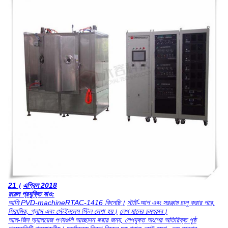
21।
এপ্রিল 2018
রয়েল প্রযুক্তি যাও:
আমি PVD-machineRTAC-1416 কিনেছি।
স্টার্ট-আপ এবং সরঞ্জাম চালু করার পরে,
সিরামিক, গ্লাস এবং স্টেইনলেস স্টিল লেপা হয়।
লেপ মানের চমৎকার।
আল-জিন অ্যালয়েজ পণ্যগুলি আচ্ছাদন করার জন্য, লেপযুক্ত অংশের অতিরিক্ত পৃষ্ঠ