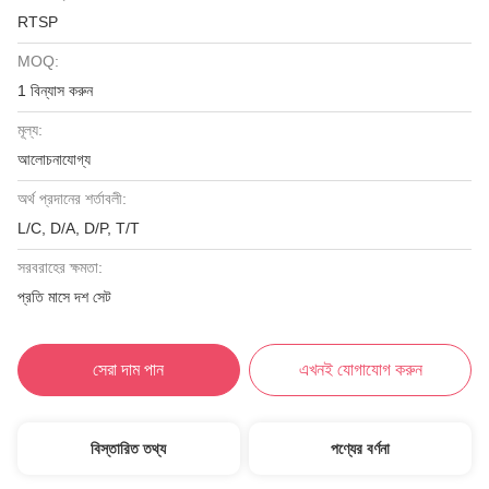
RTSP
MOQ:
1 বিন্যাস করুন
মূল্য:
আলোচনাযোগ্য
অর্থ প্রদানের শর্তাবলী:
L/C, D/A, D/P, T/T
সরবরাহের ক্ষমতা:
প্রতি মাসে দশ সেট
সেরা দাম পান
এখনই যোগাযোগ করুন
বিস্তারিত তথ্য
পণ্যের বর্ণনা