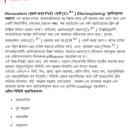
6+
Hexavalent ক্রোম মধ্যে PVD প্লেট (Cr
) Electroplating প্রতিস্থাপন
সারাংশ:
গত কয়েক দশকে, ক্রমবর্ধমানভাবে বহু শিল্পের জন্য এটি ব্যবহার করা যেতে পারে এমন
একটি স্থিতিশীল, চমত্কার চকচকে সজ্জা, ক্ষয় প্রতিরোধ এবং ঘর্ষণ প্রতিরোধের ফিল্ম পৃষ্ঠ
6+
চিকিত্সা হিসাবে ক্রোম প্লেট। যাইহোক, হেক্সাভ্যালেন্ট ক্রোম (Cr
) ইলেক্ট্রপ্ল্যাটিং
অপারেটরদের স্বাস্থ্য ক্ষতিগ্রস্ত করে এবং আমাদের পরিবেশকে ধ্বংস করে। সুতরাং,
3+
6+
ক্রমবর্ধমান ক্রোম (Cr
) ব্যবহার করা হয় (CR
) প্লেট করার স্থান। মানের চাহিদা
3+
এবং নিম্ন উত্পাদন খরচ চাহিদা উচ্চতর চাহিদার সাথে, এখন, ব্যয়বহুল খরচ (সিআর
)
ইলেকট্রপ্লেটিং প্রতিস্থাপনের বিকল্প সমাধান, সবচেয়ে গুরুত্বপূর্ণ নেতিবাচক স্বাস্থ্যের প্রভাব
এবং পরিবেশগতভাবে বিপদজনক effluence প্রয়োজন হয় না।
এই বিষয় PVD আসে যখন, এটা সমাধান। রয়্যাল টেকনোলজি বিভিন্ন স্তরীয় পদার্থের জন্য
ব্যবহৃত স্ট্যান্ডার্ডযুক্ত পিভিডি লেপ সরঞ্জাম ডিজাইন এবং উন্নত করেছে:
এবিএস, এবিএস + পিসি, পিএ, ব্রাস, ব্রাস অ্যালায়, মেটাল স্টিল, দস্তা খাদ, অ্যালুমিনিয়াম
এবং অ্যালুমিনিয়াম খাদ ইত্যাদি। পিভিডি ক্রোম প্রসেসিংয়ের সাথে এটি স্বয়ংচালিত শিল্প,
পরিবহন যানবাহন, ঘড়ি, সরঞ্জাম সরঞ্জাম, হার্ডওয়্যার , বাথরুম এবং রান্নাঘর সরঞ্জাম এবং
অন্যান্য অনেক অংশ প্রতিরক্ষামূলক স্তর এবং নান্দনিক coatings প্রয়োজন।
মেটাল পিভিডি অ্যাপ্লিকেশন
স্বয়ংচালিত
গৃহ সরঞ্জাম
প্যাকেজিং
প্রজ্বলন