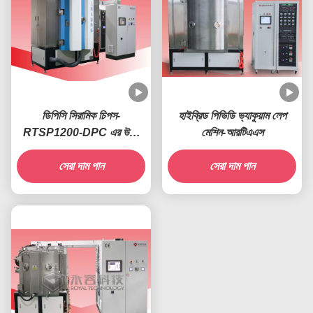
ডিপিসি সিরামিক চিপস-
হাইব্রিড পিভিডি ভ্যাকুয়াম লেপ
RTSP1200-DPC এর উপর
মেশিন-আরটিএএস
সরাসরি লেপ তামা
সেরা দাম পান
সেরা দাম পান