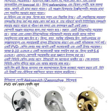
প্রস্তুতিটি প্রয়োজনীয়।
সর্বোত্তম বিকল্প নিকেল সহ প্রাক কোট অংশ, এবং তারপর
আলংকারিক লেপ topcoat হয়।
কিন্তু galvanizing এবং নিকেল প্লেটিং সঙ্গে সমস্যা
আছে, আপনি এটা ছাড়া করতে পারেন।
এই সরঞ্জাম বিক্রেতার ইলেক্ট্রপ্লেটিং ব্যবহার ছাড়া
লেপ প্রযুক্তি সরবরাহ করতে পারেন।
রং বিভিন্ন এবং খুব সুন্দর, বিশেষ করে গ্লাস এবং সিরামিক উপর।
এটি ক্রোমিয়ামের ব্যয়বহুল
লক্ষ্যগুলির উপর অর্থ ব্যয় করার কোন অর্থ করে না, তার পরিবর্তে আপনি টাইটানিয়াম লক্ষ্যগুলি
ব্যবহার করতে পারেন যা পাঁচগুণ কম সস্তা এবং ফলস্বরূপ রঙটি একই রকম।
কোম্পানী সরঞ্জাম আরম্ভের জন্য সেবা প্রদান করে।
শুরুতে, একটি ইন্টারপ্রেটার প্রয়োজন
হয়।
আমরা এমন একজন ইন্টারপ্রেটারের পরিষেবাগুলি ব্যবহার করেছি যাদের পর্যাপ্ত
প্রযুক্তিগত ভাষা জ্ঞান ছিল না।
কিন্তু, মূলত, সবকিছু পরিষ্কার ছিল, সফটওয়্যারের খুব
অ্যাক্সেসযোগ্য এবং ব্যবহারকারী বান্ধব ইন্টারফেসের কারণে এবং একটি সুবিধাজনক স্পর্শ পর্দা।
একটি PVD- মেশিন কেনার সময় আপনি একটি সংকোচকারী এবং একটি চিলার প্রয়োজন।
আমরা 9-10 এএমএম এ একটি সংকোচকারী আছে সুপারিশ করা হয়, কিন্তু যথেষ্ট 5-6
এএমএম।
এছাড়াও কোম্পানী প্রয়োজনীয় খুচরা যন্ত্রাংশ উপলব্ধ করা হয়।
একটি পিভিডি মেশিন কেনার আগে, ইন্টারনেটে সব আলোচনা অনুষ্ঠিত হয়।
শেষ ফলাফল:
পিভিডি-মেশিন দাঁড়িয়ে আছে এবং আমার জায়গায় কাজ করে।
আমি মিস ঝাউ জিনের অত্যন্ত দক্ষ ব্যবস্থাপককে বিশেষ কৃতজ্ঞতা প্রকাশ করতে চাই, যিনি
এই বিষয়টি তার যৌক্তিক সমাপ্তিতে আনতে সাহায্য করেছিলেন।
টিসিকালো সের্গেই Alekseevich (Zaporozhye, ইউক্রেন)
PVD হার্ড ক্রোম প্লেটিং নমুনা