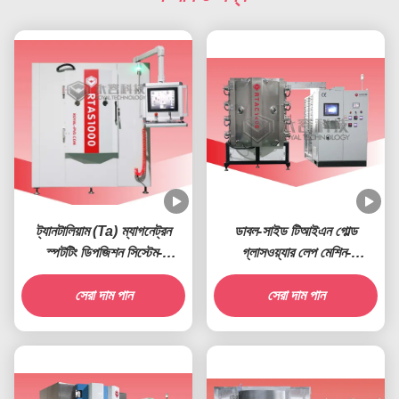
ট্যানটালিয়াম (Ta) ম্যাগনেট্রন
ডাবল-সাইড টিআইএন গোল্ড
স্পটটিং ডিপজিশন সিস্টেম-
গ্লাসওয়্যার লেপ মেশিন-
RT1000-Ta
RT1400-PLUS
সেরা দাম পান
সেরা দাম পান