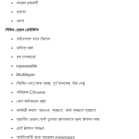
বাথরুম রাজধানী
ফ্যাশন
নকশা
পিভিড ক্রোম বেনিফিটস
পরিবেশগত ভাবে নিরাপদ
অভিন্ন জমা
কম তাপমাত্রা
repeatable
Multilayer
নিয়মিত বেধ (আধা স্বচ্ছ, পূর্ণ কভারেজ, উচ্চ বেধ)
পরিষ্কার Chrome
কোন ক্ষতিকারক বর্জ্য
কার্যকরী ক্ষমতা: আরএফ, স্বচ্ছতা, আধা স্বচ্ছতা স্বচ্ছতা
প্রচলিত ক্রোম প্লেট তুলনায় ব্যাপকভাবে দ্রুত উত্পাদন সময়
ছোট উত্পাদন পদাঙ্ক
আউটসোর্সিং জন্য প্রয়োজন minimizes