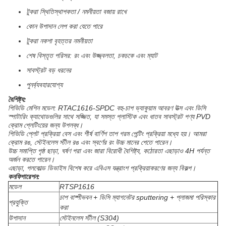
টুকরা স্থিতিস্থাপকতা / নমনীয়তা বজায় রাখে
কোন উপাদান লেপ করা যেতে পারে
টুকরা নকশা বৃহত্তর নমনীয়তা
শেষ বিস্তৃত পরিসর: রং এবং উজ্জ্বলতা, চকচকে এবং ম্যাট
সাবস্ট্রট বড় ধরনের
পুনর্ব্যবহারযোগ্য
বৈশিষ্ট্য:
পিভিডি মেশিন মডেল: RTAC1616-SPDC বহু-চাপ ভ্যাকুয়াম আবরণ উত্স এবং ডিসি
স্পাটারিং ক্যাথোডগুলির সাথে সজ্জিত, যা সমস্ত প্লাস্টিক এবং ধাতব সাবস্ট্রট পণ্য PVD
ক্রোম প্লেটিংয়ের জন্য উপলব্ধ।
পিভিডি প্লেট প্রক্রিয়া বেস এবং শীর্ষ বার্ণিশ তাপ গরম পেন্টিং প্রক্রিয়া মধ্যে হয়। আমরা
ক্রোম রঙ, স্টেইনলেস স্টীল রঙ এবং স্বর্ণের রং উচ্চ মানের পেতে পারেন।
উচ্চ সমাপ্তি পৃষ্ঠ ছাড়া, ঘর্ষণ পরা এবং জারা বিরোধী বৈশিষ্ট্য, কঠোরতা এছাড়াও 4H পর্যন্ত
অর্জন করতে পারেন।
এছাড়া, পলকোল্ড ডিভাইস বিশেষ করে এবিএস যন্ত্রাংশ প্রক্রিয়াকরণের জন্য বিকল্প।
কনফিগারেশন:
মডেল
RTSP1616
চাপ বাষ্পীভবন + ডিসি ম্যাগনেটর sputtering + প্লাজমা পরিস্কার
প্রযুক্তি
করা
উপাদান
স্টেইনলেস স্টীল (S304)