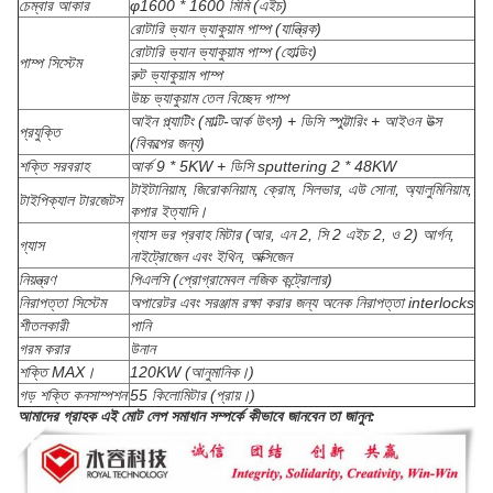
চেম্বার আকার
φ1600 * 1600 মিমি (এইচ)
রোটারি ভ্যান ভ্যাকুয়াম পাম্প (যান্ত্রিক)
রোটারি ভ্যান ভ্যাকুয়াম পাম্প (হোল্ডিং)
পাম্প সিস্টেম
রুট ভ্যাকুয়াম পাম্প
উচ্চ ভ্যাকুয়াম তেল বিচ্ছেদ পাম্প
আইন প্ল্যাটিং (মাল্টি-আর্ক উৎস) + ডিসি স্পুট্টারিং + আইওন উত্স
প্রযুক্তি
(বিকল্পের জন্য)
শক্তি সরবরাহ
আর্ক 9 * 5KW + ডিসি sputtering 2 * 48KW
টাইটানিয়াম, জিরোকনিয়াম, ক্রোম, সিলভার, এউ সোনা, অ্যালুমিনিয়াম,
টাইপিক্যাল টারজেটস
কপার ইত্যাদি।
গ্যাস ভর প্রবাহ মিটার (আর, এন 2, সি 2 এইচ 2, ও 2) আর্গন,
গ্যাস
নাইট্রোজেন এবং ইথিন, অক্সিজেন
নিয়ন্ত্রণ
পিএলসি (প্রোগ্রামেবল লজিক কন্ট্রোলার)
নিরাপত্তা সিস্টেম
অপারেটর এবং সরঞ্জাম রক্ষা করার জন্য অনেক নিরাপত্তা interlocks
শীতলকারী
পানি
গরম করার
উনান
শক্তি MAX।
120KW (আনুমানিক।)
গড় শক্তি কনসাম্পশন
55 কিলোমিটার (প্রায়।)
আমাদের গ্রাহক এই মোট লেপ সমাধান সম্পর্কে কীভাবে জানবেন তা জানুন: