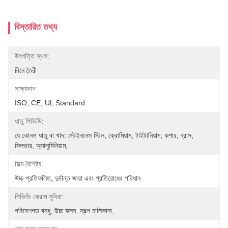
বিস্তারিত তথ্য
উৎপত্তি স্থল:
চীনে তৈরী
সাক্ষ্যদান:
ISO, CE, UL Standard
ধাতু পিভিডি:
যে কোনও ধাতু বা খাদ: স্টেইনলেস স্টিল, ক্রোমিয়াম, টাইটানিয়াম, কপার, ব্রাস, 
সিলভার, অ্যালুমিনিয়াম, 
ফিল্ম বৈশিষ্ট্য:
উচ্চ প্রতিফলিত, দুর্দান্ত জারা এবং প্রতিরোধের পরিধান
পিভিডি ক্রোম সুবিধা:
পরিবেশগত বন্ধু, উচ্চ ফলন, স্বল্প মালিকানা,