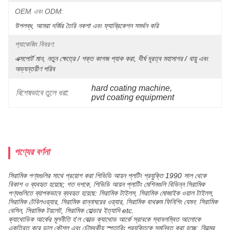
OEM এবং ODM:
উপলব্ধ, আমরা দর্জির তৈরি নকশা এবং ফ্যাব্রিকেশন সমর্থন করি
প্যাকেজিং বিবরণ:
এক্সপোর্ট মান, নতুন ক্ষেত্রে / শক্ত কাগজ প্যাক করা, দীর্ঘ দূরত্ব মহাসাগর / বায়ু এবং 
অভ্যন্তরীণ পরিব
hard coating machine
, 
বিশেষভাবে তুলে ধরা:
pvd coating equipment
পণ্যের বর্ণনা
সিরামিক পণ্যগুলির সাথে প্রয়োগ করা পিভিডি আয়ন প্লটিং প্রযুক্তি 1990 সাল থেকে
বিকাশ ও ব্যবহৃত হয়েছে; গত দশকে, পিভিডি আয়ন প্লাটিং মেশিনগুলি বিভিন্ন সিরামিক
পণ্যগুলিতে ব্যাপকভাবে ব্যবহৃত হয়েছে: সিরামিক টাইলস, সিরামিক মোজাইক ওয়াল টাইলস,
সিরামিক টেবিলওয়্যার, সিরামিক রান্নাঘরের ওয়্যার, সিরামিক বাথরুম ফিনিশিং যেমন: সিরামিক
বেসিন, সিরামিক টয়লেট, সিরামিক হোল্ডার ইত্যাদি etc.
ক্যাথোডিক আর্কের মূলনীতি হ'ল কোল্ড ক্যাথোড আর্কে স্রাবকে স্বাবলম্বিত আলোকে
একত্রিত করে ডাল কৌশল এবং চৌম্বকীয় স্পুতারিং প্রযুক্তিকে সমন্বিত করা হচ্ছে, ফিল্মের