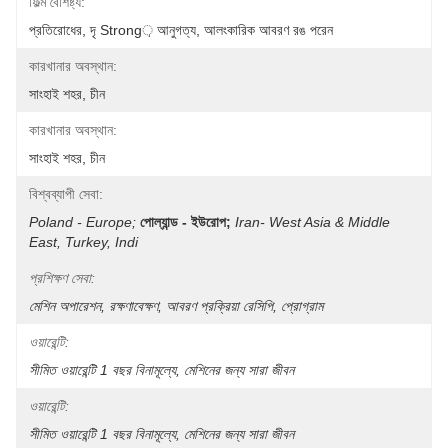
ফিল্ম বৈশিষ্ট্য:
প্রতিরোধের, দৃ Strong় আনুগত্য, আলংকারিক আবরণ রঙ পরেন
কারখানার অবস্থান:
সাংহাই শহর, চীন
কারখানার অবস্থান:
সাংহাই শহর, চীন
বিশ্বব্যাপী সেবা:
Poland - Europe;
পোল্যান্ড - ইউরোপ;
Iran- West Asia & Middle 
East, Turkey, Indi
প্রশিক্ষণ সেবা:
মেশিন অপারেশন, রক্ষণাবেক্ষণ, আবরণ প্রক্রিয়া রেসিপি, প্রোগ্রাম
ওয়ারেন্টি:
সীমিত ওয়ারেন্টি 1 বছর বিনামূল্যে, মেশিনের জন্য সারা জীবন
ওয়ারেন্টি:
সীমিত ওয়ারেন্টি 1 বছর বিনামূল্যে, মেশিনের জন্য সারা জীবন