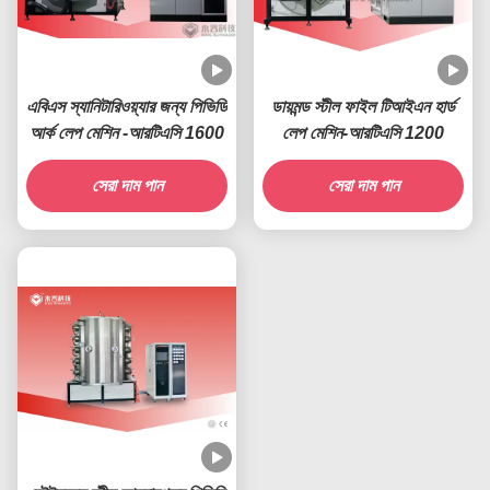
এবিএস স্যানিটারিওয়্যার জন্য পিভিডি
ডায়মন্ড স্টীল ফাইল টিআইএন হার্ড
আর্ক লেপ মেশিন -আরটিএসি 1600
লেপ মেশিন-আরটিএসি 1200
সেরা দাম পান
সেরা দাম পান