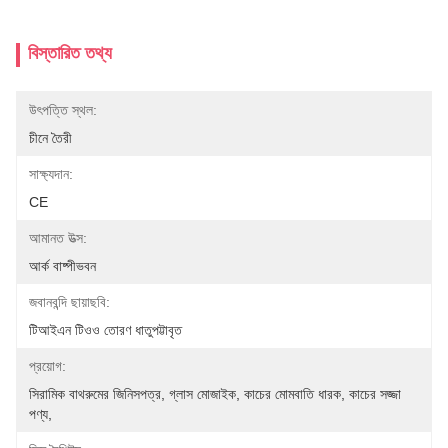
বিস্তারিত তথ্য
উৎপত্তি স্থল:
চীনে তৈরী
সাক্ষ্যদান:
CE
আমানত উত্স:
আর্ক বাষ্পীভবন
জবানবন্দি ছায়াছবি:
টিআইএন টিওও তোরণ ধাতুপট্টাবৃত
প্রয়োগ:
সিরামিক বাথরুমের জিনিসপত্র, গ্লাস মোজাইক, কাচের মোমবাতি ধারক, কাচের সজ্জা 
পণ্য,