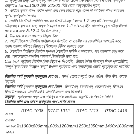
1. ভ্যাকুয়াম চেম্বারটি উল্লম্ব এক খোলা দরজা, 304 স্টেইনলেস স্টিল উত্পাদন, ভ্যাকুয়াম
চেম্বার internal1000 মিমি -22200 মিমি থেকে অভ্যন্তরীণ ব্যাস;
2. রোটারি ভ্যান পাম্প, রুটস পাম্প এবং তেল ছড়িয়ে পড়া পাম্প বা আণবিক পাম্প সংবিধান
দ্বারা ভ্যাকুয়াম সিস্টেম;
৩. কোটিং সিস্টেমটি স্পটারিং পাওয়ার উত্সটি নিয়ন্ত্রণ করতে 1-2 মধ্যবর্তী ফ্রিকোয়েন্সি
চৌম্বকত্ব ব্যবহার করে, লক্ষ্য নিয়ন্ত্রণ করতে 1-2 ভারসাম্যহীন ভারসাম্যযুক্ত চৌম্বকীয়তা
থাকে এবং এতে 8-32 টি উত্স উত্স থাকে।
4. উচ্চ দক্ষতা ডাল পক্ষপাত বিদ্যুৎ উত্স;
৫. গ্যাস্টিফিকেশন সিস্টেম গার্হস্থ্যভাবে উত্পাদিত বা বায়বীয় ভর ফ্লোমিটার আমদানি করে,
গ্যাস প্রবাহ পরিমাণ নিয়ন্ত্রণ (বিক্ষোভ) মিটার ব্যবহার করে;
6. বৈদ্যুতিন নিয়ন্ত্রিত সিস্টেম স্থাপন বৈদ্যুতিন সার্কিট ওভারলোড, জল সরবরাহ বন্ধ করে
দেয়, অ্যাকোস্টো-অপটিক্স অ্যালার্ম ডিভাইসটি মারা যায়;
Control. কন্ট্রোল সিস্টেম (টাচ-স্ক্রিন + পিএলসি), রিয়েল টাইম ডিসপ্লে বিশদ প্যারামিটার,
সম্পূর্ণ স্বয়ংক্রিয় নিয়ন্ত্রণ সম্পূর্ণ উত্পাদন প্রক্রিয়া এবং স্বয়ংক্রিয় মেমরি প্রযুক্তিগত পরামিতি
সিরামিক আর্ট ফুলদানি ভ্যাকুয়াম লেপ
রঙ
: স্বর্ণ, গোলাপ স্বর্ণ, রূপা, রঙিন, নীলা নীল, কালো
ইত্যাদি
সিরামিক আর্ট
ফুলদানি
ভ্যাকুয়াম লেপ ফিল্মস
: টিআইএন, সিআরএন, জেডআরএন, টিসিএন,
টিআইসিআরএন, টিআইএনসি, টিআইএলএন এবং ডিএলসি
মন্তব্য
: গ্রাহকদের পণ্য এবং প্রক্রিয়া প্রয়োজনীয়তা অনুযায়ী বিশেষভাবে তৈরি।
সিরামিক দানি এবং জারস ভ্যাকুয়াম লেপ মেশিন মডেল
RTAC-1008
RTAC-1012
RTAC-1213
RTAC-1416
মডেল
চেম্বার
অভ্যন্তরীণ
1000x800mm
1000x1200mm
1250x1350mm
1400x1600mm
আকার