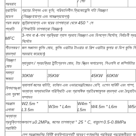
/ সেট
সরবরাহ
ড্রাইভিং
গ্রহের বিপ্লব এবং ঘূর্ণন, পরিবর্তনশীল ফ্রিকোয়েন্সি গতি নিয়ন্ত্রণ
মডেল
(নিয়ন্ত্রণযোগ্য এবং সামঞ্জস্যযোগ্য)
গরম করার
কন্ট্রোলযোগ্য এবং ঘরের তাপমাত্রা থেকে 450 ° সে
পদ্ধতি
(পিআইডি তাপমাত্রা নিয়ন্ত্রণ)
3-পাথ বা 4-পাথ প্রক্রিয়া গ্যাস প্রবাহ নিয়ন্ত্রণ এবং ডিসপ্লে সিস্টেম, নির্বাচনী স্বয়
MFC
সিস্টেম
শীতলকরণ
জল সঞ্চালন কুলিং মোড, কুলিং ওয়াটার টাওয়ার বা শিল্প ওয়াটার কুলার বা ডিপ কুলিং স
ব্যবস্থা
সরবরাহ করেছেন)
নিয়ন্ত্রণ
ম্যানুয়াল / স্বয়ংক্রিয় ইন্টিগ্রেশন মোড, টাচ স্ক্রিন অপারেশন, পিএলসি বা কম্পিউটার নি
মোড
সমস্ত
30KW
35KW
45KW
60KW
ক্ষমতা
অ্যালার্ম জলের ঘাটতি, বর্তমান এবং ওভারভোল্টেজেরও বেশি, ওপেন সার্কিট এবং পাম্প, ল
বিপদাশঙ্কা
অন্যান্য অস্বাভাবিক পরিস্থিতি এবং প্রাসঙ্গিক প্রতিরক্ষামূলক ব্যবস্থা এবং বৈদ্যুত
এবং সুরক্ষা
সম্পাদন
সরঞ্জাম
W2.5m *
W4m *
W3m * L4m
W4.5m * L6m
W5m
এলাকা
L3.5m
L5m
অন্যান্য
প্রযুক্তিগত
জলচাপ ≥0.2MPa, জলের তাপমাত্রা ° 25 ° C, বায়ুচাপ 0.5-0.8MPa
পরামিতি
লেপ সরঞ্জামগুলির নির্দিষ্ট কনফিগারেশনটি আবরণ পণ্যগুলির প্রক্রিয়া প্রয়োজনীয়তা 