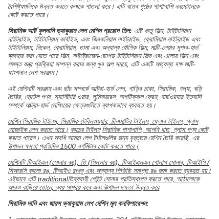
বৈশিষ্ট্যগুলিকে উন্নত করতে কণাকে পাতলা করে।
এটি ধাতব পৃষ্ঠের পাশাপাশি ননমেটালকে
কোট করতে পারে।
সিরামিক আর্ট ফুলদানি ভ্যাকুয়াম লেপ মেশিন
প্রয়োগ শিল্প:
এটি ধাতু ফিল্ম, টাইটানিয়াম
নাইট্রাইড, টাইটানিয়াম কার্বাইড, এবং জিরকনিয়াম নাইট্রাইড, ক্রোমিয়াম নাইট্রাইড এবং
টাইটানিয়াম, নিকেল, ক্রোমিয়াম, তামা এবং অন্যান্য যৌগিক ফিল্ম, মাল্টি-লেয়ার সুপার-হার্ড
ব্যবহার করা যেতে পারে ফিল্ম, নাইট্রোজেন-ডোপড টাইটানিয়াম ফিল্ম এবং এলোয় ফিল্ম এবং
সমস্ত যন্ত্র প্রক্রিয়া সম্পন্ন করার জন্য খুব অল্প সময়ে, এটি একটি অত্যন্ত দক্ষ মাল্টি-
ফাংশনাল লেপ সরঞ্জাম।
এই মেশিনটি সরঞ্জাম এবং ছাঁচ সম্পর্কে আল্ট্রা-হার্ড লেপ, গাড়ির চাকা, সিরামিক, গল্ফ, ঘড়ি
তৈরির, হোটেল পণ্য, স্যানিটারি ওয়ার, লুমিনায়ারস, অপটিক্যাল ফ্রেম, হার্ডওয়্যার ইত্যাদি
সম্পর্কে আল্ট্রা-হার্ড লেপিংয়ের ক্ষেত্রগুলিতে ব্যাপকভাবে ব্যবহৃত হয়।
মেশিন সিরামিক টাইলস, সিরামিক টেবিলওয়্যার, চীনামাটির টাইলস, ফ্লোর টাইলস, গ্লাস
মোজাইক লেপ করতে পারে।
কাচের টাইলস
সিরামিক পাশাপাশি, আপনি ধাতু, গ্লাস পণ্য কোট
করতে পারেন।
এখন অবধি আমরা লেপ টাইলগুলির জন্য বৃহত্তম মেশিন তৈরি করেছি, এর
উত্পাদন ক্ষমতা প্রতিদিন 1500 বর্গমিটার কোট করতে পারে।
মেশিনটি টিআইএন (সোনার রঙ), তি (সিলভার রঙ), টিআইএলএন গোলাপ সোনার, টিআইসি /
সিআরসি কালো রঙ, টিআইও রংধনু এবং অন্যান্য পিভিডি সমাপ্ত রঙ জমা করতে ব্যবহৃত হয়।
এইভাবে এটি traditionalতিহ্যবাহী পেইন্ট সোনার প্রতিস্থাপন করতে পারে, আঠালোকে
আরও বাড়িয়ে তোলে, ব্যয় সাশ্রয় করে এবং উত্পাদন দক্ষতা উন্নত করে
সিরামিক দানি এবং জারস ভ্যাকুয়াম লেপ মেশিন
মূল কনফিগারেশন: