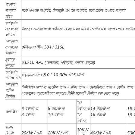
পাওয়ার
সাপ্লাই
আর্ক পাওয়ার সাপ্লাই, ফিলামেন্ট পাওয়ার সাপ্লাই, ডাল বায়াস পাওয়ার সাপ্লাই
টাইপ
ভ্যাকুয়াম
চেম্বারের
উল্লম্ব সামনের দরজা কাঠামো, রিয়ার এয়ার এক্সস্ট সিস্টেম এবং ডাবল-লেয়ার ওয়াটার 
কাঠামো
ভ্যাকুয়াম
চেম্বারের
স্টেইনলেস স্টিল 304 / 316L
উপাদান
চূড়ান্ত
6.0x10-4Pa (আনলোড, পরিষ্কার, শুকনো চেম্বার)
শূন্যতা
ভ্যাকুয়াম
বায়ুমণ্ডল থেকে 8.0 * 10-3Pa ≤15 মিনিট
পাম্পিং গতি
ভ্যাকুয়াম
ডিফিউশন পাম্প বা আণবিক পাম্প + রুটস পাম্প + মেকানিকাল পাম্প + হোল্ডিং পাম্প
পাম্পিং
(গ্রাহকের প্রয়োজনীয়তা অনুসারে নির্দিষ্ট মডেলটি নির্বাচন করা যেতে পারে)
সিস্টেম
10
6 ইউনিট বা
8 ইউনিট বা
ইউনিট বা
14 ইউনিট বা
16 ই
আর্ক উত্স
8 ইউনিট
10 ইউনিট
12
16 ইউনিট
18 ই
ইউনিট
বায়াস
30KW
বিদ্যুৎ
20KW / সেট
20KW / সেট
40KW / সেট
50K