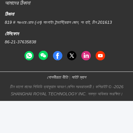
আমাদের ঠিকানা
ঠিকানা
819 # সঙওয়ে রোড (এন) সাংগাইং ইন্ডাস্ট্রিয়াল জোন, শং হাই, চীন 201613
টেলিফোন
86-21-37635838
গোপনীয়তা নীতি
|
সাইট ম্যাপ
চীন ভালো মানের পিভিডি ভ্যাকুয়াম আবরণ মেশিন সরবরাহকারী। কপিরাইট © -2026
SHANGHAI ROYAL TECHNOLOGY INC. সমস্ত অধিকার সংরক্ষিত।