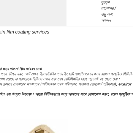
দূরত্ব 
মহাসাগর / 
বায়ু এবং 
অভ্যন
hin film coating services
া জন্য পাতলা ফিল্ম আবরণ সেবা
্য, লিখন যন্ত্র, স্মার্ট ফোন, ইলেকট্রনিক পণ্য ইত্যাদি অ্যাপ্লিকেশন জন্য রয়্যাল প্রযুক্তি পিভি
 রয়েছে যা গ্রাহককে বিভিন্ন লক্ষ্য এবং লেপ রেসিপিগুলির সাথে পছন্দসই রঙ পেতে দেয়।
েম্বার চেম্বারের অভ্যন্তর (অতিস্বনক তরঙ্গ পরিস্কার, প্লাজমা বোমবোর্ড পরিষ্কার); exeiror এব
জাইন এবং উন্নত উপলব্ধ।
আরো নির্দিষ্টকরণের জন্য আমাদের সাথে যোগাযোগ করুন, রয়েল প্রযুক্তি