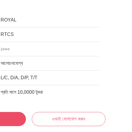
ROYAL
RTCS
১০০০
আলোচনাযোগ্য
L/C, D/A, D/P, T/T
প্রতি মাসে 10,0000 টুকরা
এখনই যোগাযোগ করুন