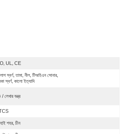
O, UL, CE
লাপ স্বর্ণ, তামা, নীল, টিআইএন সোনার, 
কা স্বর্ণ, কালো ইত্যাদি
ি / লেখার যন্ত্র
TCS
ংহাই শহর, চীন