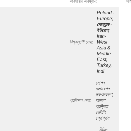
কারখানার অবস্থান:
সা
Poland - 
Europe;
পোল্যান্ড - 
ইউরোপ;
Iran- 
বিশ্বব্যাপী সেবা:
West 
Asia & 
Middle 
East, 
Turkey, 
Indi
মেশিন 
অপারেশন, 
রক্ষণাবেক্ষণ, 
প্রশিক্ষণ সেবা:
আবরণ 
প্রক্রিয়া 
রেসিপি, 
প্রোগ্রাম
সীমিত 