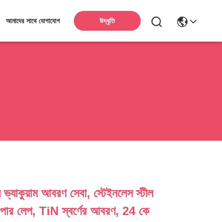
উদ্ধৃতি
আমাদের সাথে যোগাযোগ
ল ভ্যাকুয়াম আবরণ সেবা, স্টেইনলেস স্টীল
কপার লেপ, TiN স্বর্ণের আবরণ, 24 কে