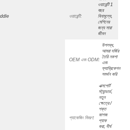
ওয়ারেন্টি 1 
বছর 
ddle 
ওয়ারেন্টি:
বিনামূল্যে, 
মেশিনের 
জন্য সারা 
জীবন
উপলব্ধ, 
আমরা দর্জির 
তৈরি নকশা 
OEM এবং ODM:
এবং 
ফ্যাব্রিকেশন 
সমর্থন করি
এক্সপোর্ট 
স্ট্যান্ডার্ড, 
নতুন 
ক্ষেত্রে / 
শক্ত 
কাগজ 
প্যাকেজিং বিবরণ:
প্যাক 
করা, দীর্ঘ 