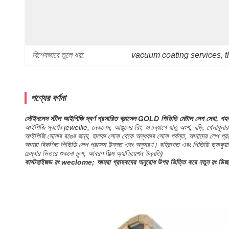
বিশেষভাবে তুলে ধরা:
vacuum coating services
, 
t
পণ্যের বর্ণনা
স্টেইনলেস স্টীল আইপিজি স্বর্ণ প্রসারিত ব্রাসেল GOLD পিভিডি মেটাল লেপ সেবা, গহন
আইপিজি স্বর্ণের jewellie, নেকলেস, আঙুলের রিং, হাতব্যাগে ধাতু অংশ, ঘড়ি, খেলাধুলার পণ
আইপিজি সোনার রঙের জন্য, হালকা সোনা থেকে অন্ধকার সোনা পর্যন্ত, আমাদের লেপ প্রসেস
আমরা বিকশিত পিভিডি লেপ প্রসেস উন্নত এবং অনুসরণ। বহিরাগত এবং পিভিডি ভ্যাকুয়াম চ
চেম্বার ভিতরে শুকনো চুলা, আবরণ ফিল্ম অ্যাডিয়েশন উন্নতি)
কাস্টমাইজড রং weclome;
আমরা গ্রাহকদের অনুরোধ উপর ভিত্তি করে নতুন রং ডি