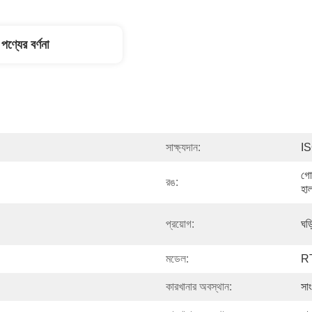
পণ্যের বর্ণনা
সাক্ষ্যদান:
IS
গো
রঙ:
হাল
প্রয়োগ:
ঘড়
মডেল:
R
কারখানার অবস্থান:
সা