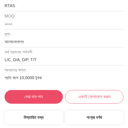
RTAS
MOQ:
১০০০
মূল্য:
আলোচনাযোগ্য
অর্থ প্রদানের শর্তাবলী:
L/C, D/A, D/P, T/T
সরবরাহের ক্ষমতা:
প্রতি মাসে 10,0000 টুকরা
সেরা দাম পান
এখনই যোগাযোগ করুন
বিস্তারিত তথ্য
পণ্যের বর্ণনা