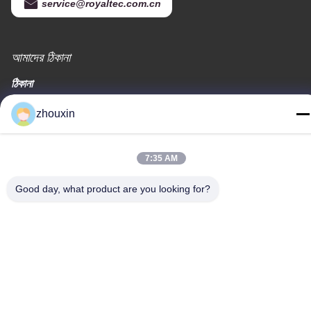
service@royaltec.com.cn
আমাদের ঠিকানা
ঠিকানা
819 # সঙওয়ে রোড (এন) সাংগাইং ইন্ডাস্ট্রিয়াল জোন, শং হাই, চীন 201613
zhouxin
টেলিফোন
86-21-37635838
7:35 AM
Good day, what product are you looking for?
গোপনীয়তা নীতি
|
সাইট ম্যাপ
চীন ভালো মানের পিভিডি ভ্যাকুয়াম আবরণ মেশিন সরবরাহকারী। কপিরাইট © -2026
SHANGHAI ROYAL TECHNOLOGY INC. সমস্ত অধিকার সংরক্ষিত।