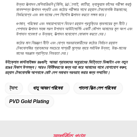
উন্নত উত্পাদন মেশিনারিগুলি (মিলিং, ldালাই, কাটিয়া, ভ্যাকুয়াম ফাঁসের পরীক্ষা করা)
মানসম্পন্ন উত্পাদন পদ্ধতি এবং কঠোর পরীক্ষার সাথে রয়্যাল টেকনোলজি উচ্চমানের,
নির্ভরযোগ্য এবং কম দামের লেপ সিস্টেম উত্পাদন করতে সক্ষম করে।
গুণমান, পরিষেবা এবং সময়োপযোগে বিতরণ রয়্যাল প্রযুক্তির ব্যবসায়ের মূল নীতি।
পেশাদার উত্পাদন সহজ সরল উপাদান আউটসোর্সিং একটি কৌশল আমাদের মূল অংশ এবং
উপাদান গবেষণা ও উন্নয়ন, উত্পাদন মনোযোগ ফোকাস করতে দেয়।
কঠোর মান নিয়ন্ত্রণ নীতি এবং যোগ্য সরবরাহকারীদের কঠোর নির্বাচন রয়্যাল
টেকনোলজির গ্রাহকদের সবচেয়ে সাশ্রয়ী মূল্যের ব্যয়ে সর্বাধিক উন্নত, উচ্চ-মানের
মানের সরঞ্জাম প্রাপ্তির নিশ্চয়তা দেয়।
উইক্লোম কাস্টমাইজড রঙগুলি;
আমরা গ্রাহকদের অনুরোধের ভিত্তিতে ডিজাইন এবং নতুন
রঙের বিকাশ উপলভ্য।
আরও নির্দিষ্টকরণের জন্য দয়া করে আমাদের সাথে যোগাযোগ করুন,
রয়্যাল টেকনোলজি আপনাকে মোট লেপ সমাধান সরবরাহ করার জন্য সম্মানিত।
ট্যাগ:
ধাতু আবরণ পরিষেবা
পাতলা ফিল্ম লেপ পরিষেবা
PVD Gold Plating
সম্পর্কিত পণ্য