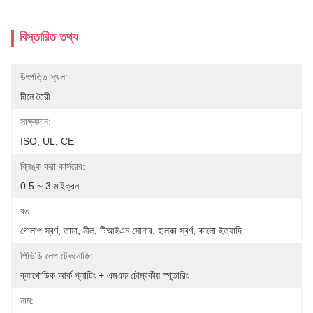
বিস্তারিত তথ্য
উৎপত্তি স্থল:
চীনে তৈরী
সাক্ষ্যদান:
ISO, UL, CE
ব্লিঙ্ক করা কার্সরের:
0.5 ~ 3 মাইক্রন
রঙ:
গোলাপ স্বর্ণ, তামা, নীল, টিআইএন সোনার, হালকা স্বর্ণ, কালো ইত্যাদি
পিভিডি লেপ টেকনোজি:
ক্যাথোডিক আর্ক প্লাটিং + এমএফ চৌম্বকীয় স্পুতারিং
নাম: