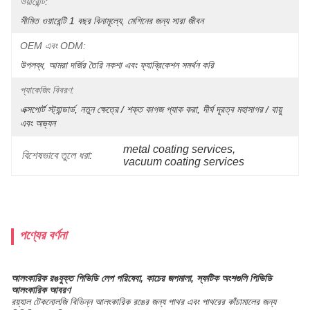
ওয়ারেন্টি:
সীমিত ওয়ারেন্টি 1 বছর বিনামূল্যে, মেশিনের জন্য সারা জীবন
OEM এবং ODM:
উপলব্ধ, আমরা দর্জির তৈরি নকশা এবং ফ্যাব্রিকেশন সমর্থন করি
প্যাকেজিং বিবরণ:
এক্সপোর্ট স্ট্যান্ডার্ড, নতুন ক্ষেত্রে / শক্ত কাগজ প্যাক করা, দীর্ঘ দূরত্ব মহাসাগর / বায়ু 
এবং অভ্যন
metal coating services
, 
বিশেষভাবে তুলে ধরা:
vacuum coating services
পণ্যের বর্ণনা
আলংকারিক রঙযুক্ত পিভিডি লেপ পরিষেবা, কাচের জপমালা, স্ফটিক অংশগুলি পিভিডি
আলংকারিক আবরণ
রয়্যাল টেকনোলজি বিভিন্ন আলংকারিক রঙের জন্য পাথর এবং পাথরের কাঁচামালের জন্য