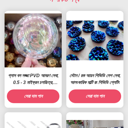
গ্লাস বল সজ্জা PVD আবরণ সেবা,
স্টোন / রক আয়ন পিভিডি লেপ সেবা,
0.5 - 3 মাইক্রন চলচ্চিত্র,
আলংকারিক মাল্টি রং পিভিডি প্লেটিং
ক্যাথোডিক আর্ক Plating
সেরা দাম পান
সেরা দাম পান