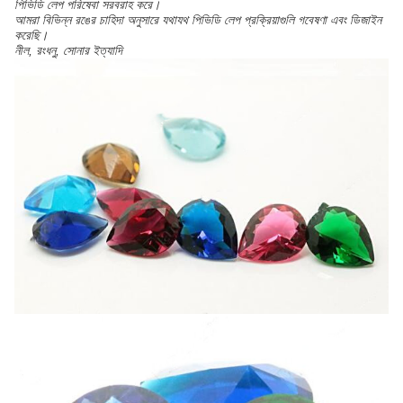
পিভিডি লেপ পরিষেবা সরবরাহ করে।
আমরা বিভিন্ন রঙের চাহিদা অনুসারে যথাযথ পিভিডি লেপ প্রক্রিয়াগুলি গবেষণা এবং ডিজাইন
করেছি।
নীল, রংধনু, সোনার ইত্যাদি