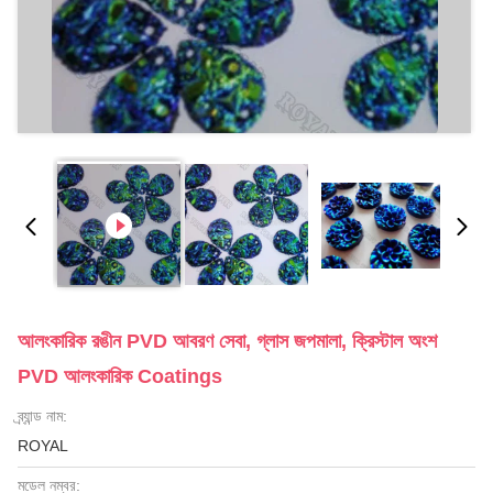
আলংকারিক রঙীন PVD আবরণ সেবা, গ্লাস জপমালা, ক্রিস্টাল অংশ
PVD আলংকারিক Coatings
ব্র্যান্ড নাম:
ROYAL
মডেল নম্বর: