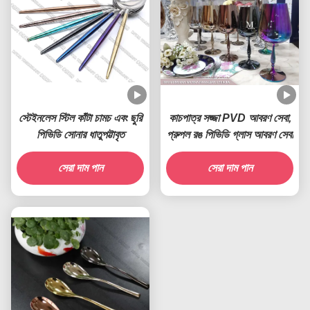
স্টেইনলেস স্টিল কাঁটা চামচ এবং ছুরি
কাচপাত্র সজ্জা PVD আবরণ সেবা,
পিভিডি সোনার ধাতুপট্টাবৃত
প্রুপল রঙ পিভিডি গ্লাস আবরণ সেবা
সেরা দাম পান
সেরা দাম পান