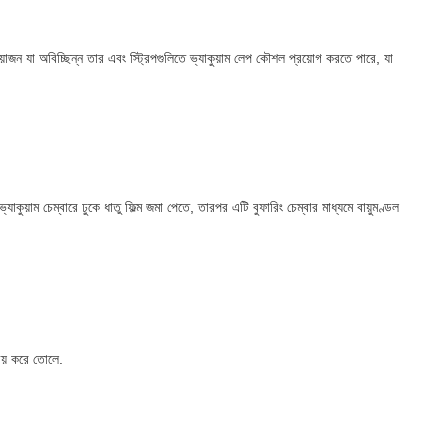
়োজন যা অবিচ্ছিন্ন তার এবং স্ট্রিপগুলিতে ভ্যাকুয়াম লেপ কৌশল প্রয়োগ করতে পারে, যা
 ভ্যাকুয়াম চেম্বারে ঢুকে ধাতু ফিল্ম জমা পেতে, তারপর এটি বুফারিং চেম্বার মাধ্যমে বায়ুমণ্ডল
ীয় করে তোলে.