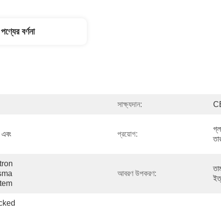
পণ্যের বর্ণনা
সাক্ষ্যদান:
C
গ্ল
 এবং 
প্রয়োগ:
তা
ron 
তাম
sma 
আবরণ উপকরণ:
ইত্
stem
cked 