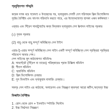
প্রযুক্তিগত পটভূমি
কয়েক দশক ধরে গবেষণা ও উন্নয়নের পর, ভ্যাকুয়াম লেপটি বেশ পরিপক্ক ফিল্ম ডিপোজিশন চি
পৃষ্ঠের বৈশিষ্ট্য এবং ফাংশন পরিবর্তন করতে পারে, এর উল্লেখযোগ্য হালকা ওজন কর্মক্ষমতা
ওয়্যার এবং স্ট্রিপ সাবস্ট্র্যাটের জন্য বিদ্যমান ভ্যাকুয়াম লেপ উত্পাদন লাইনের প্রকার
(১) পৃথক প্রকার
(2) বায়ু থেকে বায়ু,সম্পূর্ণ অবিচ্ছিন্ন লেপ টাইপ
এয়ার-টু-এয়ার সম্পূর্ণ অবিচ্ছিন্ন লেপ লাইন একটি সম্পূর্ণ অবিচ্ছিন্ন লেপ প্রক্রিয়া প্রক্র
পরিবেশে আবার শেষ।
লেপ লাইনের মূল কাঠামোগত মডিউলঃ
A: সাবস্ট্রেট (স্ট্রিপ বা তারের) পরিষ্কারের প্রাক চিকিত্সা মডিউল
B: শীতল মডিউল
C: অ্যানিলিং মডিউল
D: ফিল্ম ডিপোজিশন চেম্বার
E: লুপ ডিভাইস এবং ভ্যাকুয়াম বাফারিং চেম্বার।
সমগ্র লেপ লাইন এর কাঠামো, অপারেশন এবং নিয়ন্ত্রণ ব্যবস্থা আরো জটিল,অত্যন্ত উচ্চ বি
ডিজাইন বৈশিষ্ট্যঃ
1. রোল থেকে রোল + ইনলাইন স্পটারিং সিস্টেম
2. উচ্চ নির্ভুলতা নিয়ন্ত্রণ