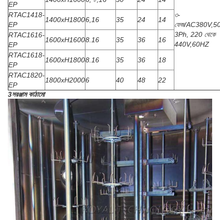
EP
RTAC1418-
৩-
1400xH1800
6,16
35
24
14
EP
ফেজ/AC380V,5
3Ph, 220 থেকে
RTAC1616-
1600xH1600
8.16
35
36
16
440V,60HZ
EP
RTAC1618-
1600xH1800
8.16
35
36
18
EP
RTAC1820-
1800xH2000
6
40
48
22
EP
3সরঞ্জাম কাঠামো