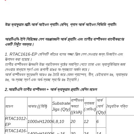
উচ্চ ভ্যাকুয়াম মাল্টি-আর্ক আইওন প্লাটিং মেশিন, গ্লাস আর্ক আইওন পিভিডি প্লাটিং
আরটিএসি-ইপি সিরিজের লেপ সরঞ্জামগুলি আর্ক প্ল্যাটিং এবং তাপীয় বাষ্পীভবন ধাতবীকরণের
একটি নিখুঁত সমন্বয়।
1. RTAC1616-EP মেশিনটি কাঁচের বলের সজ্জা ফিল্ম লেপ দেওয়ার জন্য ডিজাইন এবং
উত্পাদন করা হয়েছে।
তাপীয় বাষ্পীভবন উত্সগুলি উচ্চ প্রতিফলন পৃষ্ঠের সমাপ্তি পেতে তামা এবং অ্যালুমিনিয়াম জমা
দেওয়ার মাধ্যমে স্বর্ণ এবং রূপালী রঙের অ-স্বচ্ছতা অর্জন করে।
আর্ক বাষ্পীভবন সূত্রগুলি আরও রঙ তৈরি করে যেমন শ্যাম্পেন, নীল, রেইনবোল রঙ, অ্যাম্বার
রঙ, অ-স্বচ্ছ স্বর্ণ এবং অর্ধ-স্বচ্ছ স্বর্ণের রঙ ইত্যাদি।
2.আরটিএসি তাপীয় বাষ্পীভবন + আর্ক ভ্যাকুয়াম প্ল্যাটিং মেশিন মডেল
বাষ্পীভবন
আর্ক
Substrate
প্লাজমা
মডেল
আকার ((মিমি)
ক্ষমতা
সোর্স
বৈদ্যুতিক শক্তি
Jigs (Qty)
(কেভিএ)
((kVA)
(Qty)
RTAC1012-
1000xH1200
6,8,10
20
12
6
EP
RTAC1416-
1400xH1600
6, ৮,16
30
24
14