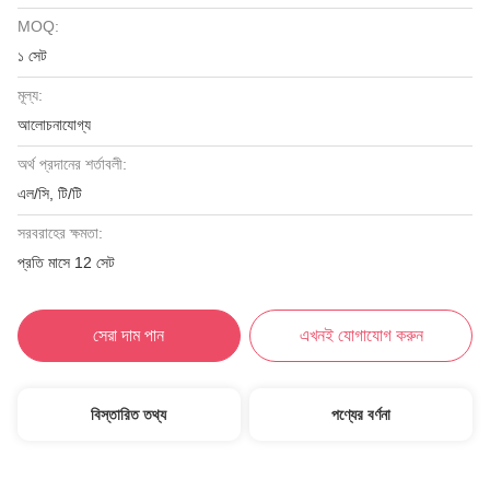
MOQ:
১ সেট
মূল্য:
আলোচনাযোগ্য
অর্থ প্রদানের শর্তাবলী:
এল/সি, টি/টি
সরবরাহের ক্ষমতা:
প্রতি মাসে 12 সেট
সেরা দাম পান
এখনই যোগাযোগ করুন
বিস্তারিত তথ্য
পণ্যের বর্ণনা