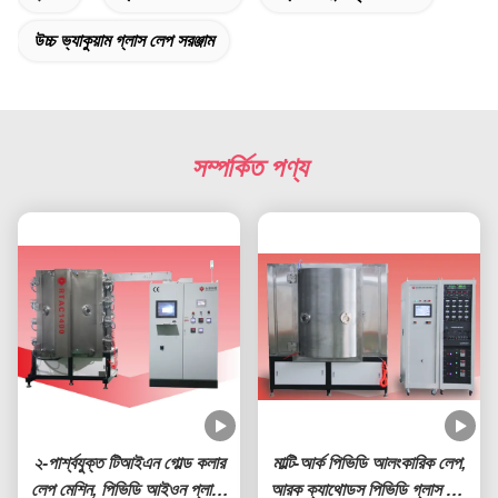
উচ্চ ভ্যাকুয়াম গ্লাস লেপ সরঞ্জাম
সম্পর্কিত পণ্য
২-পার্শ্বযুক্ত টিআইএন গোল্ড কলার
মাল্টি-আর্ক পিভিডি আলংকারিক লেপ,
লেপ মেশিন, পিভিডি আইওন প্লাটিং
আরক ক্যাথোডস পিভিডি গ্লাস লেপ