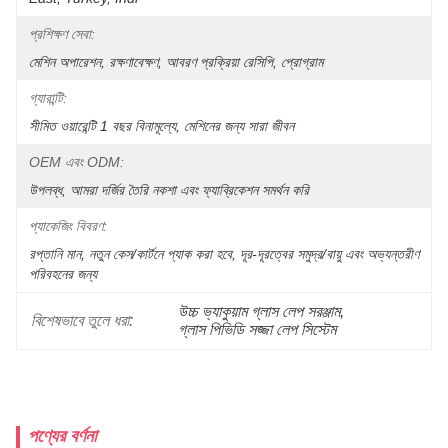
প্রশিক্ষণ সেবা:
মেশিন অপারেশন, রক্ষণাবেক্ষণ, আবরণ প্রক্রিয়া রেসিপি, প্রোগ্রাম
গ্যারান্টি:
সীমিত ওয়ারেন্টি 1 বছর বিনামূল্যে, মেশিনের জন্য সারা জীবন
OEM এবং ODM:
উপলব্ধ, আমরা দর্জির তৈরি নকশা এবং ফ্যাব্রিকেশন সমর্থন করি
প্যাকেজিং বিবরণ:
রপ্তানি মান, নতুন কেস/কার্টনে প্যাক করা হবে, দূর-দূরত্বের সমুদ্র/বায়ু এবং অভ্যন্তরীণ 
পরিবহনের জন্য 
উচ্চ ভ্যাকুয়াম গ্লাস লেপ সরঞ্জাম
, 
বিশেষভাবে তুলে ধরা:
গ্লাস পিভিডি সজ্জা লেপ সিস্টেম
পণ্যের বর্ণনা