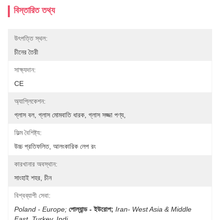
বিস্তারিত তথ্য
উৎপত্তি স্থল:
চীনের তৈরী
সাক্ষ্যদান:
CE
অ্যাপ্লিকেশন:
গ্লাস বল, গ্লাস মোমবাতি ধারক, গ্লাস সজ্জা পণ্য,
ফিল্ম বৈশিষ্ট্য:
উচ্চ প্রতিফলিত, আলংকারিক লেপ রং
কারখানার অবস্থান:
সাংহাই শহর, চীন
বিশ্বব্যাপী সেবা:
Poland - Europe;
পোল্যান্ড - ইউরোপ;
Iran- West Asia & Middle 
East, Turkey, Indi